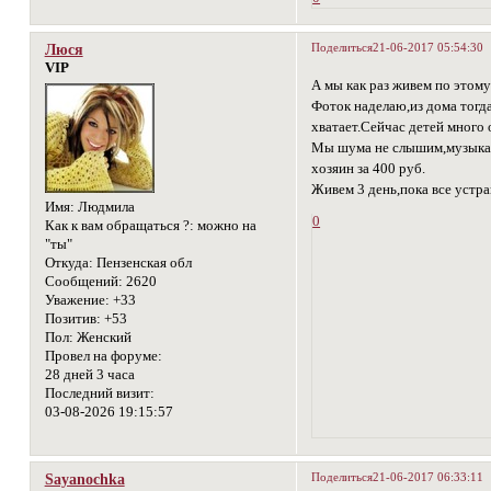
Поделиться
21-06-2017 05:54:30
Люся
VIP
А мы как раз живем по этому
Фоток наделаю,из дома тогд
хватает.Сейчас детей много 
Мы шума не слышим,музыка не
хозяин за 400 руб.
Живем 3 день,пока все устра
Имя:
Людмила
0
Как к вам обращаться ?:
можно на
"ты"
Откуда:
Пензенская обл
Сообщений:
2620
Уважение:
+33
Позитив:
+53
Пол:
Женский
Провел на форуме:
28 дней 3 часа
Последний визит:
03-08-2026 19:15:57
Поделиться
21-06-2017 06:33:11
Sayanochka