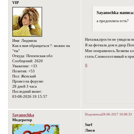
VIP
Sayanochka написал
а предоплата есть?
Наталья,прости не увидела в
Имя:
Людмила
Я на фоткала дом и двор.Поп
Как к вам обращаться ?:
можно на
Мне понравилось.Хозяева хо
"ты"
Откуда:
Пензенская обл
стать.Словоохотливый и прив
Сообщений:
2620
0
Уважение:
+33
Позитив:
+53
Пол:
Женский
Провел на форуме:
28 дней 3 часа
Последний визит:
03-08-2026 19:15:57
Поделиться
28-06-2017 16:08:33
Sayanochka
Модератор
Surf
Люся