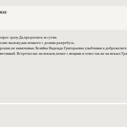
(а):
опрос сразу.Да,предоплата за сутки.
озже выложу,как немного с делами разгребусь.
рошие,не навязчивые.Хозяйка Надежда Григорьевна улыбчивая и доброжелател
етливый. Встретил нас на вокзале,помог с вещами и отвез так же на вокзал.Тр