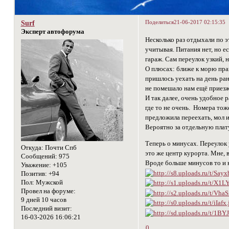
Поделиться
21-06-2017 02:15:35
Surf
Эксперт автофорума
Несколько раз отдыхали по э
учитывая. Питания нет, но е
гараж. Сам переулок узкий, 
О плюсах: ближе к морю прак
пришлось уехать на день рань
не помешало нам ещё приезж
И так далее, очень удобное р
где то не очень. Номера тож
предложила переехать, мол и
Вероятно за отдельную плату
Теперь о минусах. Переулок 
Откуда:
Почти Спб
это же центр курорта. Мне, 
Сообщений:
975
Вроде больше минусов то и н
Уважение:
+105
Позитив:
+94
Пол:
Мужской
Провел на форуме:
9 дней 10 часов
Последний визит:
16-03-2026 16:06:21
0