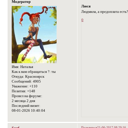
Модератор
Люся
Людмила, а предоплата есть
0
Имя:
Наталья
Как к вам обращаться ?:
ты
Откуда:
Красноярск
Сообщений:
4905
Уважение:
+110
Позитив:
+148
Провел на форуме:
2 месяца 2 дня
Последний визит:
08-01-2026 10:40:04
Поделиться
21-06-2017 08:29:16
Surf