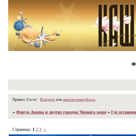
Ф
Привет, Гость!
Войдите
или
зарегистрируйтесь
.
»
Форум Анапы и других городов Черного моря
»
Где останов
Страница:
1
2
3
»