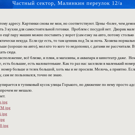
Частный сектор, Малинкин переулок 12/а
тому адресу. Картинки снова не мои, но соответствуют. Цены -более, чем дем
сть 3 кухни для самостоятельной готовки. Проблем с посудой нет. Дворик мален
но ещё пару машин можно поставить у ворот (сам езжу на авто, потому столько
тически некуда. Если где есть, то там ценник под 5к за ночь. Хозяева нормальн
ше (хорошо на авто), мол кто то кого то недопонял, с датами не рассчитали. В
ать сюда.
асположение, всё близко, и пляж, и магазины, и аквапарк и кинотеатр даже. Ном
е, есть большие, есть маловатенькие. Как то раз нас заселили в маленький номе
 номер больше и телек большой, хоть мы и не просили. Мелочь, а приятно. Есл
, сам не пользовался, точно не знаю.
упирается в тупиковый кусок улицы Горького, но движение по нему просто адс
впрочем не мешало.
ет.