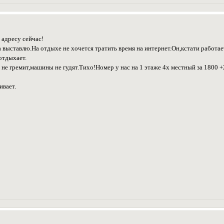
 адресу сейчас!
а выставлю.На отдыхе не хочется тратить время на интернет.Он,кстати работ
отдыхает.
 гремит,машины не гудят.Тихо!Номер у нас на 1 этаже 4х местный за 1800 +20
ивает.