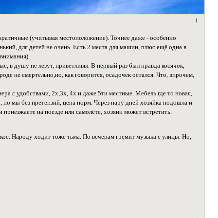
1
ократичные (учитывая местоположение). Точнее даже - особенно
ький, для детей не очень. Есть 2 места для машин, плюс ещё одна в
 внимания).
ые, в душу не лезут, приветливы. В первый раз был правда косячок,
роде не смертельно,но, как говорится, осадочек остался. Что, впрочем,
ера с удобствами, 2х,3х, 4х и даже 5ти местные. Мебель где то новая,
р, но мы без претензий, цена норм. Через пару дней хозяйка подошла и
и приезжаете на поезде или самолёте, хозяин может встретить.
кое. Народу ходит тоже тьма. По вечерам гремит музыка с улицы. Но,