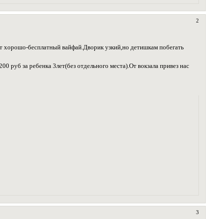
2
ает хорошо-бесплатный вайфай.Дворик узкий,но детишкам побегать
0 руб за ребенка 3лет(без отдельного места).От вокзала привез нас
3