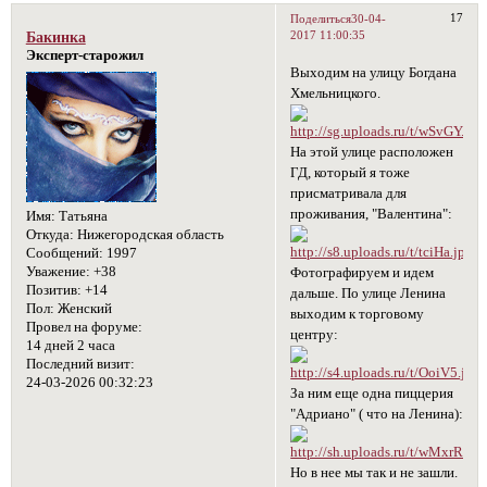
17
Поделиться
30-04-
2017 11:00:35
Бакинка
Эксперт-старожил
Выходим на улицу Богдана
Хмельницкого.
На этой улице расположен
ГД, который я тоже
присматривала для
проживания, "Валентина":
Имя:
Татьяна
Откуда:
Нижегородская область
Сообщений:
1997
Уважение:
+38
Фотографируем и идем
Позитив:
+14
дальше. По улице Ленина
Пол:
Женский
выходим к торговому
Провел на форуме:
центру:
14 дней 2 часа
Последний визит:
24-03-2026 00:32:23
За ним еще одна пиццерия
"Адриано" ( что на Ленина):
Но в нее мы так и не зашли.