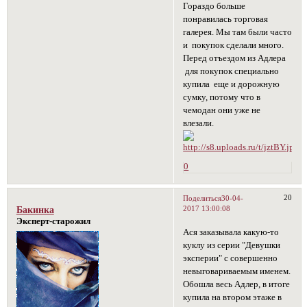
Гораздо больше
понравилась торговая
галерея. Мы там были часто
и покупок сделали много.
Перед отъездом из Адлера
для покупок специально
купила еще и дорожную
сумку, потому что в
чемодан они уже не
влезали.
0
20
Поделиться
30-04-
2017 13:00:08
Бакинка
Эксперт-старожил
Ася заказывала какую-то
куклу из серии "Девушки
эксперии" с совершенно
невыговариваемым именем.
Обошла весь Адлер, в итоге
купила на втором этаже в