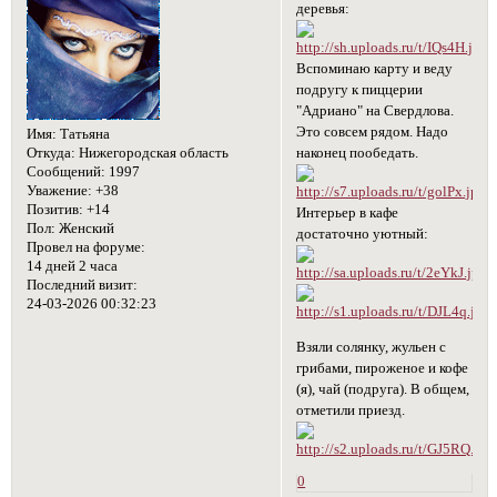
деревья:
Вспоминаю карту и веду
подругу к пиццерии
"Адриано" на Свердлова.
Это совсем рядом. Надо
Имя:
Татьяна
Откуда:
Нижегородская область
наконец пообедать.
Сообщений:
1997
Уважение:
+38
Позитив:
+14
Интерьер в кафе
Пол:
Женский
достаточно уютный:
Провел на форуме:
14 дней 2 часа
Последний визит:
24-03-2026 00:32:23
Взяли солянку, жульен с
грибами, пироженое и кофе
(я), чай (подруга). В общем,
отметили приезд.
0