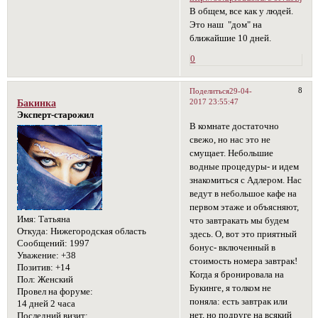
В общем, все как у людей.
Это наш "дом" на
ближайшие 10 дней.
0
8
Поделиться
29-04-
2017 23:55:47
Бакинка
Эксперт-старожил
В комнате достаточно
свежо, но нас это не
смущает. Небольшие
водные процедуры- и идем
знакомиться с Адлером. Нас
ведут в небольшое кафе на
первом этаже и объясняют,
Имя:
Татьяна
что завтракать мы будем
Откуда:
Нижегородская область
здесь. О, вот это приятный
Сообщений:
1997
бонус- включенный в
Уважение:
+38
стоимость номера завтрак!
Позитив:
+14
Когда я бронировала на
Пол:
Женский
Букинге, я толком не
Провел на форуме:
поняла: есть завтрак или
14 дней 2 часа
нет, но подруге на всякий
Последний визит: