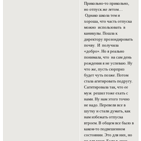
Прикольно-то прикольно,
но отпуск же летом…
Однако школа тем и
хороша, что часть отпуска
можно использовать в
каникулы. Пошла к
директору прозондировать
почву. И получила
«добро». Но я реально
понимала, что на сам день
рождения я не успеваю. Ну
что же, пусть сюрприз
будет чуть позже. Потом
стала агитировать подругу.
Сагитировала так, что ее
муж решил тоже ехать с
нами. Ну нам этого точно
не надо. Перевели все в
шутку и стали думать, как
нам избежать отпуска
втроем. В общем все было в
каком-то подвешенном
состоянии. Это для них, но