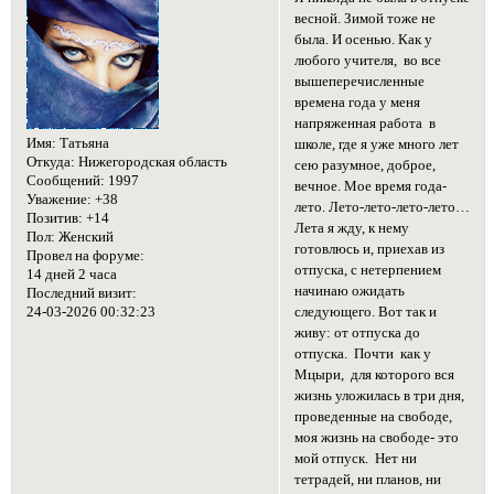
весной. Зимой тоже не
была. И осенью. Как у
любого учителя, во все
вышеперечисленные
времена года у меня
напряженная работа в
Имя:
Татьяна
школе, где я уже много лет
Откуда:
Нижегородская область
сею разумное, доброе,
Сообщений:
1997
вечное. Мое время года-
Уважение:
+38
лето. Лето-лето-лето-лето…
Позитив:
+14
Лета я жду, к нему
Пол:
Женский
готовлюсь и, приехав из
Провел на форуме:
отпуска, с нетерпением
14 дней 2 часа
начинаю ожидать
Последний визит:
24-03-2026 00:32:23
следующего. Вот так и
живу: от отпуска до
отпуска. Почти как у
Мцыри, для которого вся
жизнь уложилась в три дня,
проведенные на свободе,
моя жизнь на свободе- это
мой отпуск. Нет ни
тетрадей, ни планов, ни