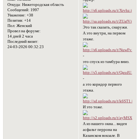
Откуда:
Нижегородская область
Сообщений:
1997
Уважение:
+38
Позитив:
+14
Пол:
Женский
Это так сказать, снаружи.
Провел на форуме:
А это внутри, на первом
14 дней 2 часа
этаже.
Последний визит:
24-03-2026 00:32:23
-
это спуск из тамбура вниз.
-
а это коридор первого
этажа.
И это тоже.
А из нашего окна... виден
асфальт перрона на
Казанском вокзале. В