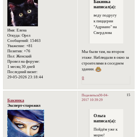
Бакинка
написал(а):
веду подругу
к пиццерии
"Адриано" на
Имя:
Елена
Свердлова
Откуда:
Орел
Сообщений:
15463
Уважение:
+81
Позитив:
+76
Мы были там, на втором
Пол:
Женский
этаже. Наблюдали в окно за
Провел на форуме:
строителями в соседнем
1 месяц 30 дней
здании.
Последний визит:
29-05-2026 23:18:44
0
15
Поделиться
30-04-
2017 10:39:29
Бакинка
Эксперт-старожил
Ольга
написал(а):
Пойдём уже к
морю!