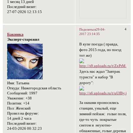
1 месяц 13 дней
Последний визит:
27-07-2026 12:13:15
4
Поделиться
29-04-
2017 23:14:35
Бакинка
Эксперт-старожил
В купе поезда ( правда,
фото 2015 года, но поезд
тот же)
Здесь нас ждал "Завтрак
туриста" и набор "В
дорогу":
Имя:
Татьяна
Откуда:
Нижегородская область
Сообщений:
1997
Уважение:
+38
За окнами проносились
Позитив:
+14
станции, унылый, еще
Пол:
Женский
Провел на форуме:
зимний пейзаж: голые поля,
14 дней 2 часа
где-то чуть покрытые
Последний визит:
снегом и неуютно-
24-03-2026 00:32:23
обнаженные, голые деревья