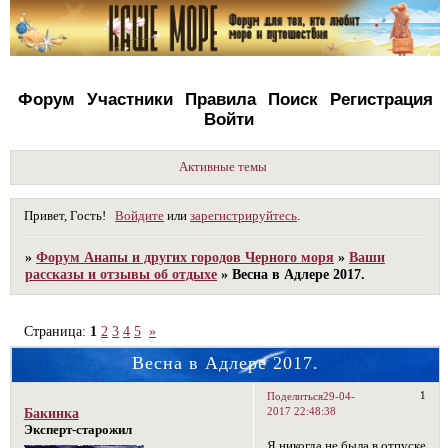
Форум
Участники
Правила
Поиск
Регистрация
Войти
Активные темы
Привет, Гость!
Войдите
или
зарегистрируйтесь
.
»
Форум Анапы и других городов Черного моря
»
Ваши
рассказы и отзывы об отдыхе
»
Весна в Адлере 2017.
Страница:
1
2
3
4
5
»
Весна в Адлере 2017.
1
Поделиться
29-04-
2017 22:48:38
Бакинка
Эксперт-старожил
Я никогда не была в отпуске