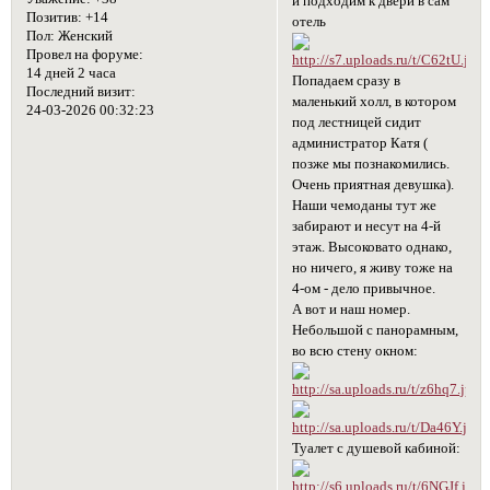
и подходим к двери в сам
Позитив:
+14
отель
Пол:
Женский
Провел на форуме:
14 дней 2 часа
Попадаем сразу в
Последний визит:
маленький холл, в котором
24-03-2026 00:32:23
под лестницей сидит
администратор Катя (
позже мы познакомились.
Очень приятная девушка).
Наши чемоданы тут же
забирают и несут на 4-й
этаж. Высоковато однако,
но ничего, я живу тоже на
4-ом - дело привычное.
А вот и наш номер.
Небольшой с панорамным,
во всю стену окном:
Туалет с душевой кабиной: