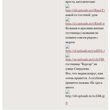
креста, католическая:
какой-то гостевой дом:
Большая и красивая внешне
гостиница ( названия не
помню) совсем рядом с
морем:
гостиница "Корсар" на
улице Свердлова.
Все, что видим вокруг, нам
очень нравится. А особенно
нравятся пальмы. Их здесь
много.
0