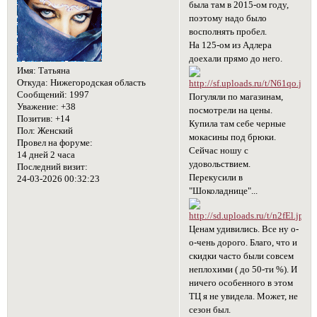
была там в 2015-ом году,
поэтому надо было
восполнять пробел.
На 125-ом из Адлера
доехали прямо до него.
Имя:
Татьяна
Откуда:
Нижегородская область
Сообщений:
1997
Погуляли по магазинам,
Уважение:
+38
посмотрели на цены.
Позитив:
+14
Купила там себе черные
Пол:
Женский
мокасины под брюки.
Провел на форуме:
Сейчас ношу с
14 дней 2 часа
удовольствием.
Последний визит:
Перекусили в
24-03-2026 00:32:23
"Шоколаднице"...
Ценам удивились. Все ну о-
о-чень дорого. Благо, что и
скидки часто были совсем
неплохими ( до 50-ти %). И
ничего особенного в этом
ТЦ я не увидела. Может, не
сезон был.