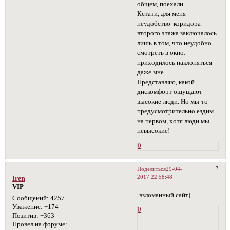
общем, поехали.
Кстати, для меня
неудобство коридора
второго этажа заключалось
лишь в том, что неудобно
смотреть в окно:
приходилось наклоняться
даже мне.
Представляю, какой
дискомфорт ощущают
высокие люди. Но мы-то
предусмотрительно ездим
на первом, хотя люди мы
невысокие!
0
3
Поделиться
29-04-
2017 22:58:48
Iren
VIP
[взломанный сайт]
Сообщений:
4257
Уважение:
+174
0
Позитив:
+363
Провел на форуме: