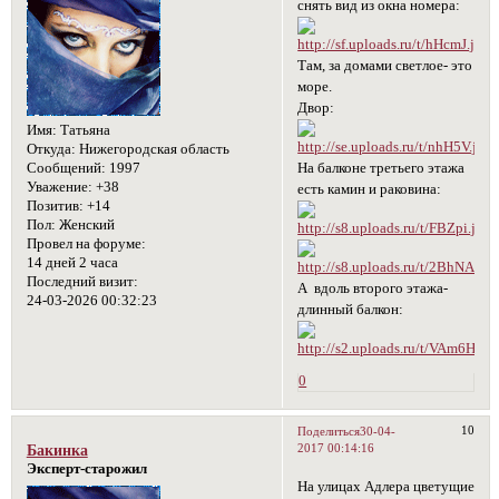
снять вид из окна номера:
Там, за домами светлое- это
море.
Двор:
Имя:
Татьяна
Откуда:
Нижегородская область
На балконе третьего этажа
Сообщений:
1997
Уважение:
+38
есть камин и раковина:
Позитив:
+14
Пол:
Женский
Провел на форуме:
14 дней 2 часа
Последний визит:
А вдоль второго этажа-
24-03-2026 00:32:23
длинный балкон:
0
10
Поделиться
30-04-
2017 00:14:16
Бакинка
Эксперт-старожил
На улицах Адлера цветущие