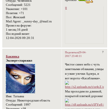
Откуда:
Челябинск
Сообщений:
5221
0
Уважение:
+101
Позитив:
+71
Пол:
Женский
Mail Agent:
_sunny-day_@mail.ru
Провел на форуме:
1 месяц 16 дней
Последний визит:
12-04-2026 09:20:31
7
Поделиться
29-04-
2017 23:40:11
Бакинка
Эксперт-старожил
Чистое синее небо с чуть
заметными облаками, улицы
и узкие улочки Адлера, и
вот ворота «Касабланки».
Мы проходим по длинной,
покрытой плиткой дорожке
Имя:
Татьяна
Откуда:
Нижегородская область
Сообщений:
1997
Уважение:
+38