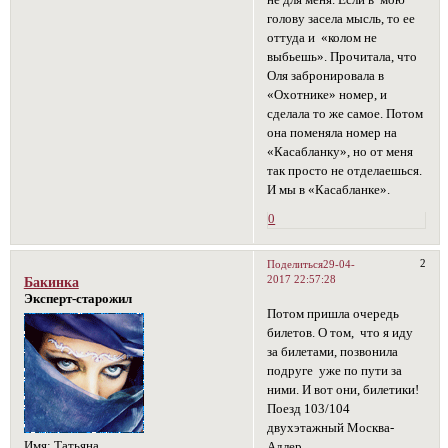
не для меня. Если в мою
голову засела мысль, то ее
оттуда и «колом не
выбьешь». Прочитала, что
Оля забронировала в
«Охотнике» номер, и
сделала то же самое. Потом
она поменяла номер на
«Касабланку», но от меня
так просто не отделаешься.
И мы в «Касабланке».
0
2
Поделиться
29-04-
2017 22:57:28
Бакинка
Эксперт-старожил
Потом пришла очередь
билетов. О том, что я иду
за билетами, позвонила
подруге уже по пути за
ними. И вот они, билетики!
Поезд 103/104
двухэтажный Москва-
Имя:
Татьяна
Адлер.