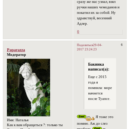
сразу же нас узнал, взял
ручки наших чемоданов и
покатил их за собой. Ну
здравствуй, весенний
Адлер.
0
6
Поделиться
29-04-
2017 23:24:23
Paparazza
Модератор
Бакинка
написал(а):
Еще с 2015
года я
помнила: море
начнется
после Туапсе.
Я тоже это
Имя:
Наталья
помню. Аж до слез
Как к вам обращаться ?:
только ты
пробило