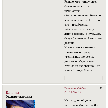
Решаю, что поищу еще,
благо, отпуск только
начинается.
Ольга спрашивает, была ли
я на набережной? Говорю,
что я и сейчас на
набережной, и слышу
явную зависть (белую,Оля,
белую) в голосе. А мы идем
дальше.
Кстати поиски именно
такого чая не сразу
увенчались (но все же
увенчались!) успехом.
Купила на набережной, но
уже в Сочи, у Маяка.
0
19
Поделиться
30-04-
2017 12:57:49
Бакинка
Эксперт-старожил
На следующий день
поехали в Моремолл. Я не