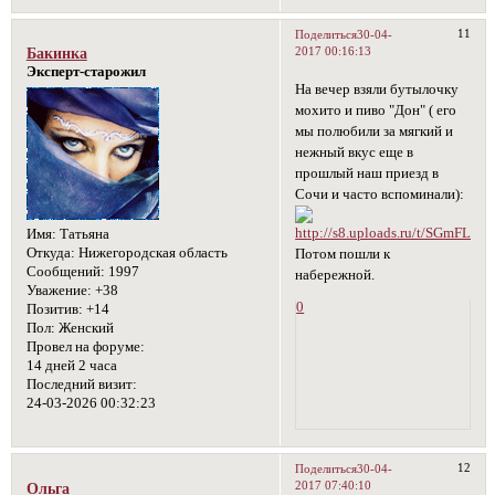
11
Поделиться
30-04-
2017 00:16:13
Бакинка
Эксперт-старожил
На вечер взяли бутылочку
мохито и пиво "Дон" ( его
мы полюбили за мягкий и
нежный вкус еще в
прошлый наш приезд в
Сочи и часто вспоминали):
Имя:
Татьяна
Откуда:
Нижегородская область
Потом пошли к
Сообщений:
1997
набережной.
Уважение:
+38
0
Позитив:
+14
Пол:
Женский
Провел на форуме:
14 дней 2 часа
Последний визит:
24-03-2026 00:32:23
12
Поделиться
30-04-
2017 07:40:10
Ольга