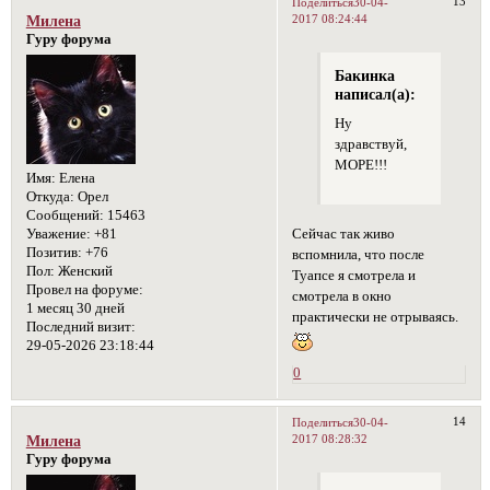
13
Поделиться
30-04-
2017 08:24:44
Милена
Гуру форума
Бакинка
написал(а):
Ну
здравствуй,
МОРЕ!!!
Имя:
Елена
Откуда:
Орел
Сообщений:
15463
Сейчас так живо
Уважение:
+81
Позитив:
+76
вспомнила, что после
Пол:
Женский
Туапсе я смотрела и
Провел на форуме:
смотрела в окно
1 месяц 30 дней
практически не отрываясь.
Последний визит:
29-05-2026 23:18:44
0
14
Поделиться
30-04-
2017 08:28:32
Милена
Гуру форума