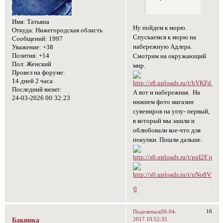
Имя:
Татьяна
Ну пойдем к морю.
Откуда:
Нижегородская область
Спускаемся к морю на
Сообщений:
1997
набережную Адлера.
Уважение:
+38
Позитив:
+14
Смотрим на окружающий
Пол:
Женский
мир.
Провел на форуме:
14 дней 2 часа
Последний визит:
А вот и набережная. На
24-03-2026 00:32:23
нижнем фото магазин
сувениров на углу- первый,
в который мы зашли и
облюбовали кое-что для
покупки. Пошли дальше.
0
16
Поделиться
30-04-
2017 10:52:35
Бакинка