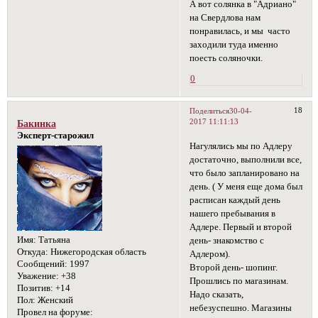
А вот солянка в "Адриано"
на Свердлова нам
понравилась, и мы часто
заходили туда именно
поесть соляночки.
0
18
Поделиться
30-04-
2017 11:11:13
Бакинка
Эксперт-старожил
Нагулялись мы по Адлеру
достаточно, выполнили все,
что было запланировано на
день. ( У меня еще дома был
расписан каждый день
нашего пребывания в
Адлере. Первый и второй
Имя:
Татьяна
день- знакомство с
Откуда:
Нижегородская область
Адлером).
Сообщений:
1997
Второй день- шопинг.
Уважение:
+38
Прошлись по магазинам.
Позитив:
+14
Надо сказать,
Пол:
Женский
небезуспешно. Магазины
Провел на форуме: