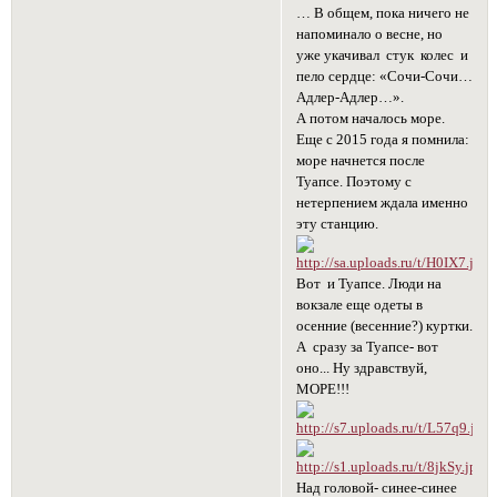
… В общем, пока ничего не
напоминало о весне, но
уже укачивал стук колес и
пело сердце: «Сочи-Сочи…
Адлер-Адлер…».
А потом началось море.
Еще с 2015 года я помнила:
море начнется после
Туапсе. Поэтому с
нетерпением ждала именно
эту станцию.
Вот и Туапсе. Люди на
вокзале еще одеты в
осенние (весенние?) куртки.
А сразу за Туапсе- вот
оно... Ну здравствуй,
МОРЕ!!!
Над головой- синее-синее