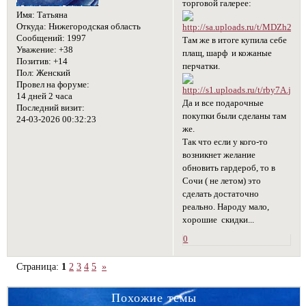
торговой галерее:
Имя:
Татьяна
Откуда:
Нижегородская область
Сообщений:
1997
Там же в итоге купила себе
Уважение:
+38
плащ, шарф и кожаные
Позитив:
+14
перчатки.
Пол:
Женский
Провел на форуме:
14 дней 2 часа
Да и все подарочные
Последний визит:
покупки были сделаны там
24-03-2026 00:32:23
же.
Так что если у кого-то
возникнет желание
обновить гардероб, то в
Сочи ( не летом) это
сделать достаточно
реально. Народу мало,
хорошие скидки...
0
Страница:
1
2
3
4
5
»
Похожие темы