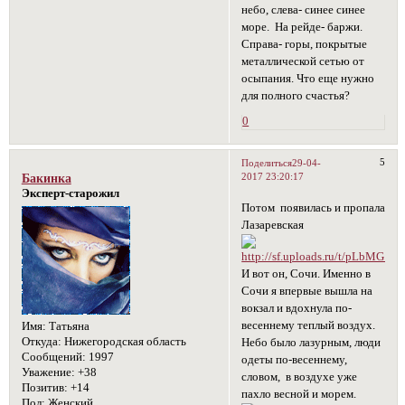
небо, слева- синее синее
море. На рейде- баржи.
Справа- горы, покрытые
металлической сетью от
осыпания. Что еще нужно
для полного счастья?
0
5
Поделиться
29-04-
2017 23:20:17
Бакинка
Эксперт-старожил
Потом появилась и пропала
Лазаревская
И вот он, Сочи. Именно в
Сочи я впервые вышла на
вокзал и вдохнула по-
весеннему теплый воздух.
Имя:
Татьяна
Откуда:
Нижегородская область
Небо было лазурным, люди
Сообщений:
1997
одеты по-весеннему,
Уважение:
+38
словом, в воздухе уже
Позитив:
+14
пахло весной и морем.
Пол:
Женский