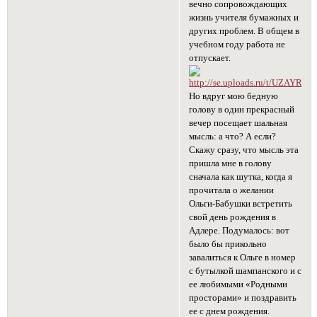
вечно сопровождающих
жизнь учителя бумажных и
других проблем. В общем в
учебном году работа не
отпускает.
Но вдруг мою бедную
голову в один прекрасный
вечер посещает шальная
мысль: а что? А если?
Скажу сразу, что мысль эта
пришла мне в голову
сначала как шутка, когда я
прочитала о желании
Ольги-Бабушки встретить
свой день рождения в
Адлере. Подумалось: вот
было бы прикольно
завалиться к Ольге в номер
с бутылкой шампанского и с
ее любимыми «Родными
просторами» и поздравить
ее с днем рождения.