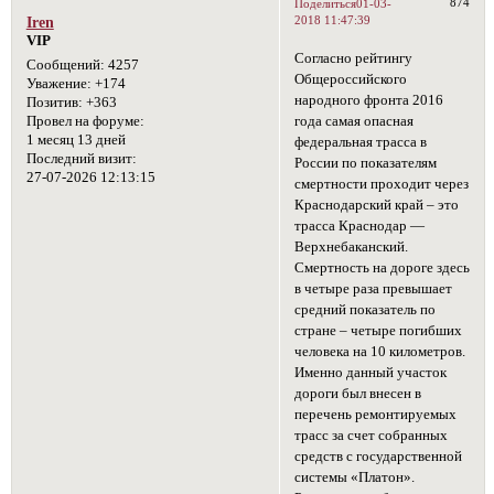
874
Поделиться
01-03-
2018 11:47:39
Iren
VIP
Согласно рейтингу
Сообщений:
4257
Общероссийского
Уважение:
+174
народного фронта 2016
Позитив:
+363
года самая опасная
Провел на форуме:
1 месяц 13 дней
федеральная трасса в
Последний визит:
России по показателям
27-07-2026 12:13:15
смертности проходит через
Краснодарский край – это
трасса Краснодар —
Верхнебаканский.
Смертность на дороге здесь
в четыре раза превышает
средний показатель по
стране – четыре погибших
человека на 10 километров.
Именно данный участок
дороги был внесен в
перечень ремонтируемых
трасс за счет собранных
средств с государственной
системы «Платон».