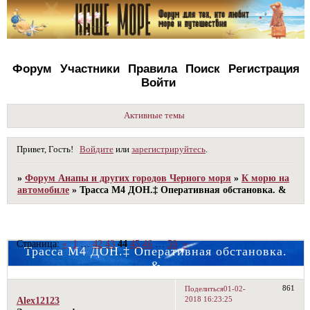
Форум
Участники
Правила
Поиск
Регистрация
Войти
Активные темы
Привет, Гость!
Войдите
или
зарегистрируйтесь
.
»
Форум Анапы и других городов Черного моря
»
К морю на
автомобиле
»
Трасса М4 ДОН.‡ Оперативная обстановка. &
Страница:
«
1
…
42
43
44
45
46
…
50
»
Трасса М4 ДОН.‡ Оперативная обстановка.
&
861
Поделиться
01-02-
2018 16:23:25
Alex12123