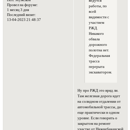
ведутся
Провел на форуме:
работы, по
1 месяц 3 дня
всей
Последний визит:
видимости с
13-04-2023 21:48:37
участием
РЖД.
Никакого
обвала
дорожного
полотна нет.
Федеральная
трасса
перерыта
экскаватором.
Ну про РЖД это вряд ли.
Там железная дорога идет
на солидном отдалении от
автомобильной трассы, да
еще практически в одном
уровне. Если говорить о
закрытом на ремонт
участке от Нижнебаканской