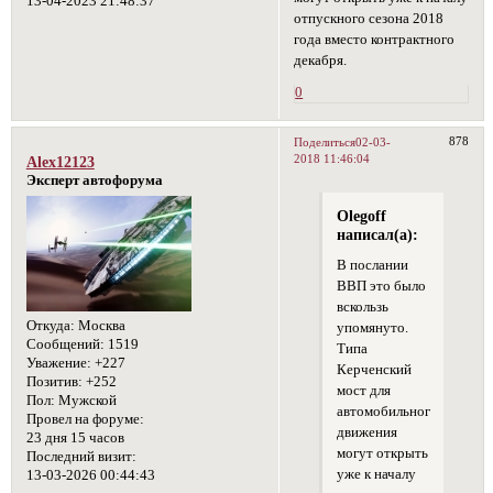
13-04-2023 21:48:37
отпускного сезона 2018
года вместо контрактного
декабря.
0
878
Поделиться
02-03-
2018 11:46:04
Alex12123
Эксперт автофорума
Olegoff
написал(а):
В послании
ВВП это было
вскользь
Откуда:
Москва
упомянуто.
Сообщений:
1519
Типа
Уважение:
+227
Керченский
Позитив:
+252
мост для
Пол:
Мужской
автомобильного
Провел на форуме:
движения
23 дня 15 часов
могут открыть
Последний визит:
уже к началу
13-03-2026 00:44:43