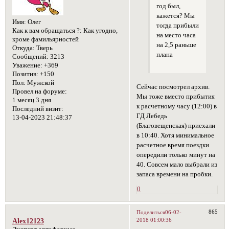
год был,
кажется? Мы
Имя:
Олег
тогда прибыли
Как к вам обращаться ?:
Как угодно,
на место часа
кроме фамильярностей
на 2,5 раньше
Откуда:
Тверь
плана
Сообщений:
3213
Уважение:
+369
Позитив:
+150
Пол:
Мужской
Сейчас посмотрел архив.
Провел на форуме:
Мы тоже вместо прибытия
1 месяц 3 дня
к расчетному часу (12:00) в
Последний визит:
ГД Лебедь
13-04-2023 21:48:37
(Благовещенская) приехали
в 10:40. Хотя минимальное
расчетное время поездки
опередили только минут на
40. Совсем мало выбрали из
запаса времени на пробки.
0
865
Поделиться
06-02-
2018 01:00:36
Alex12123