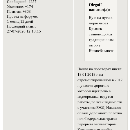
Сообщений:
4257
Olegoff
Уважение:
+174
написал(а):
Позитив:
+363
Провел на форуме:
Ну и на пути к
1 месяц 13 дней
морю через
Последний визит:
Крымск
27-07-2026 12:13:15
становящийся
традиционным
затор у
Нижнебаканской.
Нашла на просторах инета:
18.01.2018 г. на
отремонтированном в 2017
г. участке дороги, о
котором идёт речь в
видеоролике, ведутся
работы, по всей видимости
с участием РЖД. Никакого
обвала дорожного полотна
нет. Федеральная трасса
перерыта экскаватором.
Колоссальная пробка