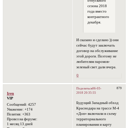
отпускного
сезона 2018
года вместо
контрактного
декабря.
И сказано и сделано )) они
сейчас будут заключать
договор на обслуживание
этой дороги. Поэтому не
любителям паромов-
зеленый свет дали вчера.
0
879
Поделиться
06-03-
2018 20:35:55
Iren
VIP
Будущий Западный обход
Сообщений:
4257
Краснодара на трассе М-4
Уважение:
+174
«Дон» включили в схему
Позитив:
+363
территориального
Провел на форуме:
1 месяц 13 дней
планирования и карту