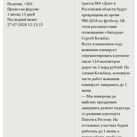
трассы М4 «Дон» в
Позитив:
+363
Ростовской области будут
Провел на форуме:
1 месяц 13 дней
прекращены во время
Последний визит:
ЧМ-2018 по футболу. Об
27-07-2026 12:13:15
этом рассказал глава
госкомпании «Автодор»
Сергей Кельбах.
Всего в нынешнем году
компания планирует
отремонтировать в регионе
около 114 километров
дорог на 2 млрд рублей. По
словам Кельбаха, основную
часть работ компания
планирует завершить до 1
июня.
— Мы намерены до
майских праздников
завершить ремонт подъезда
от развязки аэропорта
Платов к Ростову. На
остальных участках будем
работать до 1 июня, а
потом уйдём, чтобы не