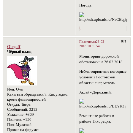
Погода.
0
871
Поделиться
28-02-
2018 10:35:54
Olegoff
Чёрный плащ
Мониторинг дорожной
обстановки на 26.02.2018
Неблагоприятные погодные
условия в Ростовской
области: снег, метель.
Имя:
Олег
Аксай - Дорожный.
Как к вам обращаться ?:
Как угодно,
кроме фамильярностей
Откуда:
Тверь
Сообщений:
3213
Уважение:
+369
Ремонтные работы в
Позитив:
+150
районе Тихорецка.
Пол:
Мужской
Провел на форуме: