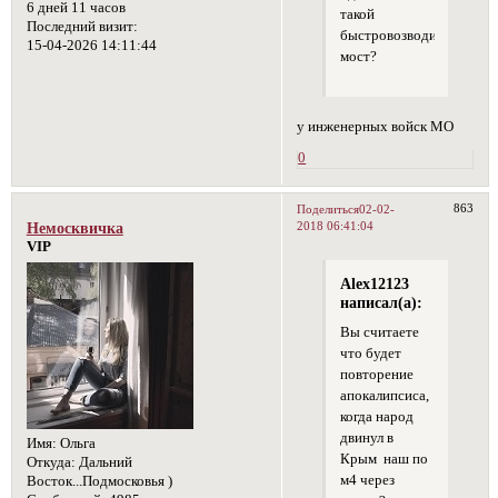
6 дней 11 часов
такой
Последний визит:
быстровозводимый
15-04-2026 14:11:44
мост?
у инженерных войск МО
0
863
Поделиться
02-02-
2018 06:41:04
Немосквичка
VIP
Alex12123
написал(а):
Вы считаете
что будет
повторение
апокалипсиса,
когда народ
двинул в
Имя:
Ольга
Крым наш по
Откуда:
Дальний
м4 через
Восток...Подмосковья )