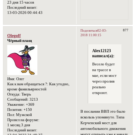
23 дня 15 часов
Последний визит:
13-03-2026 00:44:43
877
Поделиться
02-03-
2018 11:00:15
Olegoff
Чёрный плащ
Alex12123
написал(а):
Весело будет
на трассе в
мае, если мост
Имя:
Олег
через пролив
Как к вам обращаться ?:
Как угодно,
реально
кроме фамильярностей
откроют.
Откуда:
Тверь
Сообщений:
3213
Уважение:
+369
Позитив:
+150
В послании ВВП это было
Пол:
Мужской
вскользь упомянуто. Типа
Провел на форуме:
Керченский мост для
1 месяц 3 дня
автомобильного движения
Последний визит:
могут открыть уже к началу