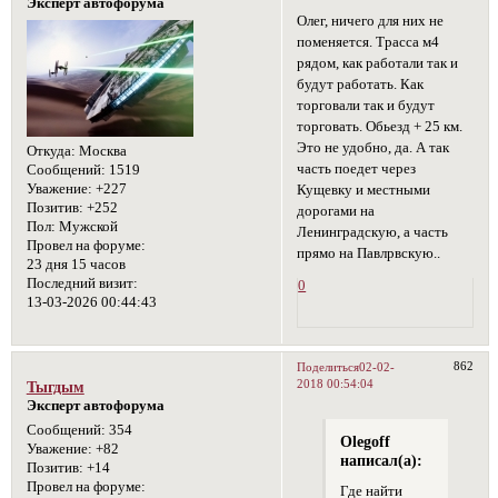
Эксперт автофорума
Олег, ничего для них не
поменяется. Трасса м4
рядом, как работали так и
будут работать. Как
торговали так и будут
торговать. Обьезд + 25 км.
Это не удобно, да. А так
Откуда:
Москва
часть поедет через
Сообщений:
1519
Уважение:
+227
Кущевку и местными
Позитив:
+252
дорогами на
Пол:
Мужской
Ленинградскую, а часть
Провел на форуме:
прямо на Павлрвскую..
23 дня 15 часов
Последний визит:
0
13-03-2026 00:44:43
862
Поделиться
02-02-
2018 00:54:04
Тыгдым
Эксперт автофорума
Сообщений:
354
Olegoff
Уважение:
+82
написал(а):
Позитив:
+14
Провел на форуме:
Где найти