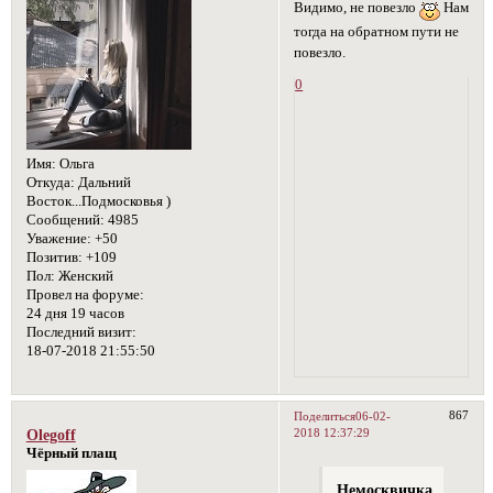
Видимо, не повезло
Нам
тогда на обратном пути не
повезло.
0
Имя:
Ольга
Откуда:
Дальний
Восток...Подмосковья )
Сообщений:
4985
Уважение:
+50
Позитив:
+109
Пол:
Женский
Провел на форуме:
24 дня 19 часов
Последний визит:
18-07-2018 21:55:50
867
Поделиться
06-02-
2018 12:37:29
Olegoff
Чёрный плащ
Немосквичка