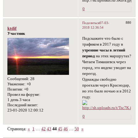
0
880
Поделиться
07-03-
2018 12:36:54
ktdif
Участник
Подскажите что было с
трафиком в 2017 году в
утренние часы в летний
период
на этих маршрутах?
Читаем Тимашевск через
город, это яндекс уводит на
переезд.
Сообщений:
28
Однажды свободно
Уважение:
+0
проехали через Краснодар,
Позитив:
+0
но это было ночью и в 2012
Провел на форуме:
году.
1 день 3 часа
Последний визит:
23-01-2020 12:00:12
0
Страница:
«
1
…
42
43
44
45
46
…
50
»