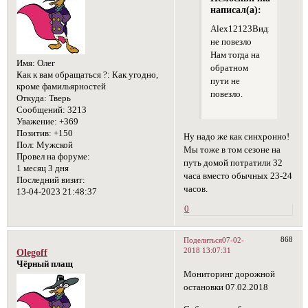
написал(а):
Alex12123Видимо,
не повезло
Нам тогда на
Имя:
Олег
обратном
Как к вам обращаться ?:
Как угодно,
пути не
кроме фамильярностей
повезло.
Откуда:
Тверь
Сообщений:
3213
Уважение:
+369
Позитив:
+150
Ну надо же как синхронно!
Пол:
Мужской
Мы тоже в том сезоне на
Провел на форуме:
путь домой потратили 32
1 месяц 3 дня
часа вместо обычных 23-24
Последний визит:
часов.
13-04-2023 21:48:37
0
868
Поделиться
07-02-
2018 13:07:31
Olegoff
Чёрный плащ
Мониторинг дорожной
остановки 07.02.2018