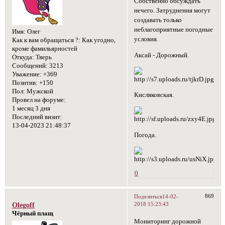
Собственно обсуждать
нечего. Затруднения могут
создавать только
неблагоприятные погодные
Имя:
Олег
условия.
Как к вам обращаться ?:
Как угодно,
кроме фамильярностей
Аксай - Дорожный.
Откуда:
Тверь
Сообщений:
3213
Уважение:
+369
Позитив:
+150
Пол:
Мужской
Кисляковская.
Провел на форуме:
1 месяц 3 дня
Последний визит:
13-04-2023 21:48:37
Погода.
0
869
Поделиться
14-02-
2018 15:23:43
Olegoff
Чёрный плащ
Мониторинг дорожной