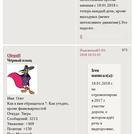
начиная с 18.01.2018 г.
теперь каждый день, кроме
выходных (менее
интенсивное движение).Это
надолго.
0
873
Поделиться
01-03-
2018 10:55:33
Olegoff
Чёрный плащ
Iren
написал(а):
18.01.2018 г.
на
отремонтированном
Имя:
Олег
в 2017 г.
Как к вам обращаться ?:
Как угодно,
участке
кроме фамильярностей
дороги, о
Откуда:
Тверь
котором идёт
Сообщений:
3213
речь в
Уважение:
+369
Позитив:
+150
видеоролике,
Пол:
Мужской