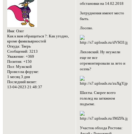
обстановки на 14.02.2018
Затруднения имеют место
быть.
Лосево.
Имя:
Олег
Как к вам обращаться ?:
Как угодно,
кроме фамильярностей
Откуда:
Тверь
Сообщений:
3213
Лиховский. Ну неужели
Уважение:
+369
еще не все
Позитив:
+150
отремонтировали за лето и
Пол:
Мужской
осень?
Провел на форуме:
1 месяц 3 дня
Последний визит:
13-04-2023 21:48:37
Шахты. Скорее всего
гололед на затяжном
подъеме.
Участок обхода Ростова:
Аксай - Дорожный.