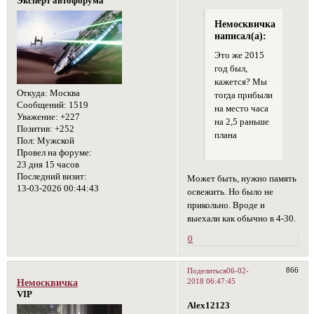
Эксперт автофорума
Немосквичка
написал(а):
Это же 2015
год был,
кажется? Мы
Откуда:
Москва
тогда прибыли
Сообщений:
1519
на место часа
Уважение:
+227
на 2,5 раньше
Позитив:
+252
плана
Пол:
Мужской
Провел на форуме:
23 дня 15 часов
Последний визит:
Может быть, нужно память
13-03-2026 00:44:43
освежить. Но было не
прикольно. Вроде и
выехали как обычно в 4-30.
0
866
Поделиться
06-02-
2018 06:47:45
Немосквичка
VIP
Alex12123