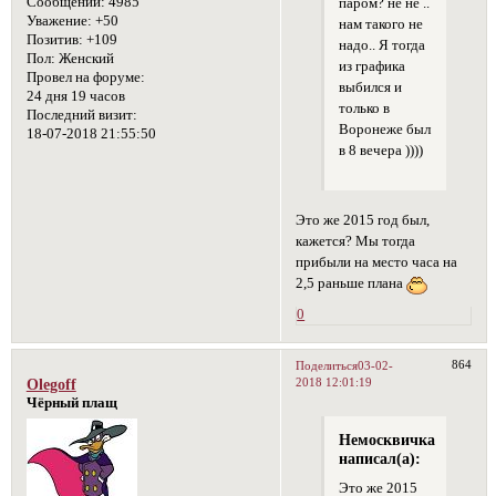
Сообщений:
4985
паром? не не ..
Уважение:
+50
нам такого не
Позитив:
+109
надо.. Я тогда
Пол:
Женский
из графика
Провел на форуме:
выбился и
24 дня 19 часов
только в
Последний визит:
Воронеже был
18-07-2018 21:55:50
в 8 вечера ))))
Это же 2015 год был,
кажется? Мы тогда
прибыли на место часа на
2,5 раньше плана
0
864
Поделиться
03-02-
2018 12:01:19
Olegoff
Чёрный плащ
Немосквичка
написал(а):
Это же 2015