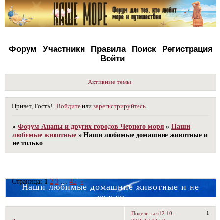
Форум
Участники
Правила
Поиск
Регистрация
Войти
Активные темы
Привет, Гость!
Войдите
или
зарегистрируйтесь
.
»
Форум Анапы и других городов Черного моря
»
Наши
любимые животные
»
Наши любимые домашние животные и
не только
Страница:
1
2
3
…
45
»
Наши любимые домашние животные и не
только
1
Поделиться
12-10-