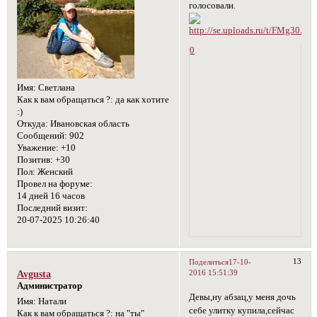
голосовали.
0
Имя:
Светлана
Как к вам обращаться ?:
да как хотите
:)
Откуда:
Ивановская область
Сообщений:
902
Уважение:
+10
Позитив:
+30
Пол:
Женский
Провел на форуме:
14 дней 16 часов
Последний визит:
20-07-2025 10:26:40
13
Поделиться
17-10-
2016 15:51:39
Avgusta
Администратор
Девы,ну абзац,у меня дочь
Имя:
Натали
себе улитку купила,сейчас
Как к вам обращаться ?:
на "ты"