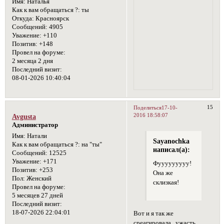
Имя:
Наталья
Как к вам обращаться ?:
ты
Откуда:
Красноярск
Сообщений:
4905
Уважение:
+110
Позитив:
+148
Провел на форуме:
2 месяца 2 дня
Последний визит:
08-01-2026 10:40:04
15
Поделиться
17-10-
2016 18:58:07
Avgusta
Администратор
Имя:
Натали
Sayanochka
Как к вам обращаться ?:
на "ты"
написал(а):
Сообщений:
12525
Уважение:
+171
Фууууууууу!
Позитив:
+253
Она же
Пол:
Женский
склизкая!
Провел на форуме:
5 месяцев 27 дней
Последний визит:
18-07-2026 22:04:01
Вот и я так же
среагировала...ужасть