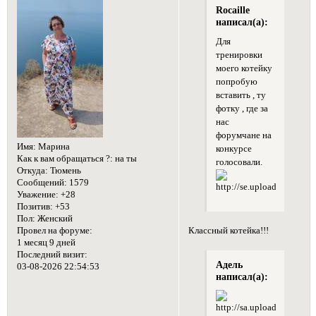
Rocaille
написал(а):
Для
тренировки
моего котейку
попробую
вставить , ту
фотку , где за
нас
форумчане на
Имя:
Марина
конкурсе
Как к вам обращаться ?:
на ты
голосовали.
Откуда:
Тюмень
Сообщений:
1579
Уважение:
+28
Позитив:
+53
Пол:
Женский
Классный котейка!!!
Провел на форуме:
1 месяц 9 дней
Последний визит:
Адель
03-08-2026 22:54:53
написал(а):