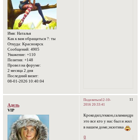
Имя:
Наталья
Как к вам обращаться ?:
ты
Откуда:
Красноярск
Сообщений:
4905
Уважение:
+110
Позитив:
+148
Провел на форуме:
2 месяца 2 дня
Последний визит:
08-01-2026 10:40:04
11
Поделиться
12-10-
2016 20:33:41
Адель
VIP
Крокодил,геккон,саламандры,я
это все кто у нас был и жил
в нашем доме,экзотика
0