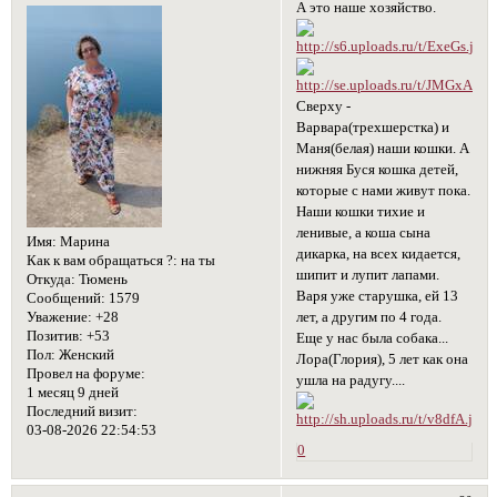
А это наше хозяйство.
Сверху -
Варвара(трехшерстка) и
Маня(белая) наши кошки. А
нижняя Буся кошка детей,
которые с нами живут пока.
Наши кошки тихие и
ленивые, а коша сына
Имя:
Марина
дикарка, на всех кидается,
Как к вам обращаться ?:
на ты
шипит и лупит лапами.
Откуда:
Тюмень
Варя уже старушка, ей 13
Сообщений:
1579
лет, а другим по 4 года.
Уважение:
+28
Позитив:
+53
Еще у нас была собака...
Пол:
Женский
Лора(Глория), 5 лет как она
Провел на форуме:
ушла на радугу....
1 месяц 9 дней
Последний визит:
03-08-2026 22:54:53
0