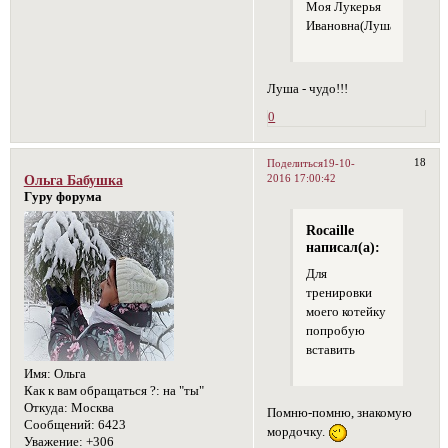
Моя Лукерья
Ивановна(Луша)
Луша - чудо!!!
0
18
Поделиться
19-10-
2016 17:00:42
Ольга Бабушка
Гуру форума
Rocaille
написал(а):
Для
тренировки
моего котейку
попробую
вставить
Имя:
Ольга
Как к вам обращаться ?:
на "ты"
Откуда:
Москва
Помню-помню, знакомую
Сообщений:
6423
мордочку.
Уважение:
+306