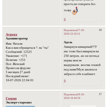
просто,но говорить без
толку
0
16
Поделиться
17-10-
2016 22:10:11
Avgusta
Администратор
Адель
Имя:
Натали
Аквариум шикарный!!!У
Как к вам обращаться ?:
на "ты"
нас тоже был аквариум на
Сообщений:
12525
250 литров...но он потек,и
Уважение:
+171
Позитив:
+253
нервы мои не
Пол:
Женский
выдержали...восемь этажей
Провел на форуме:
под нами!Муж заклеил и
5 месяцев 27 дней
забрал к себе в кабинет.
Последний визит:
18-07-2026 22:04:01
0
17
Поделиться
19-10-
2016 16:44:54
Глория
Эксперт-старожил