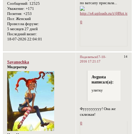
по ватсапу прислала...
Сообщений:
12525
Уважение:
+171
Позитив:
+253
Пол:
Женский
0
Провел на форуме:
5 месяцев 27 дней
Последний визит:
18-07-2026 22:04:01
14
Поделиться
17-10-
2016 17:21:17
Sayanochka
Модератор
Avgusta
написал(а):
улитку
Фууууууууу! Она же
склизкая!
0