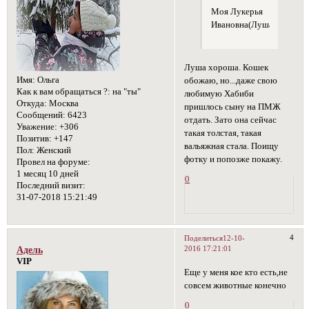
Моя Лукерья
Ивановна(Луша)
Луша хороша. Кошек
Имя:
Ольга
обожаю, но...даже свою
Как к вам обращаться ?:
на "ты"
любимую Хабиби
Откуда:
Москва
пришлось сыну на ПМЖ
Сообщений:
6423
отдать. Зато она сейчас
Уважение:
+306
такая толстая, такая
Позитив:
+147
вальяжная стала. Поищу
Пол:
Женский
фотку и попозже покажу.
Провел на форуме:
1 месяц 10 дней
0
Последний визит:
31-07-2018 15:21:49
4
Поделиться
12-10-
2016 17:21:01
Адель
VIP
Еще у меня кое кто есть,не
совсем животные конечно
0