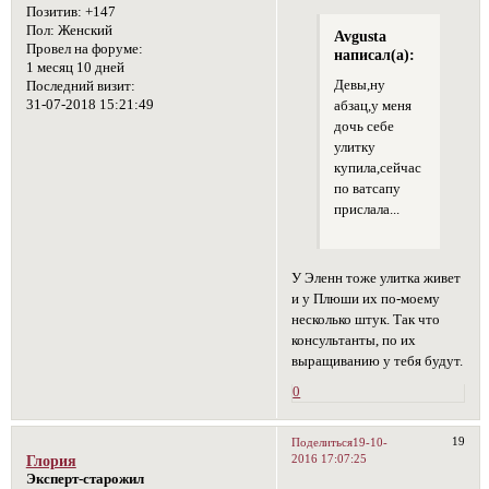
Позитив:
+147
Пол:
Женский
Avgusta
Провел на форуме:
написал(а):
1 месяц 10 дней
Девы,ну
Последний визит:
31-07-2018 15:21:49
абзац,у меня
дочь себе
улитку
купила,сейчас
по ватсапу
прислала...
У Эленн тоже улитка живет
и у Плюши их по-моему
несколько штук. Так что
консультанты, по их
выращиванию у тебя будут.
0
19
Поделиться
19-10-
2016 17:07:25
Глория
Эксперт-старожил