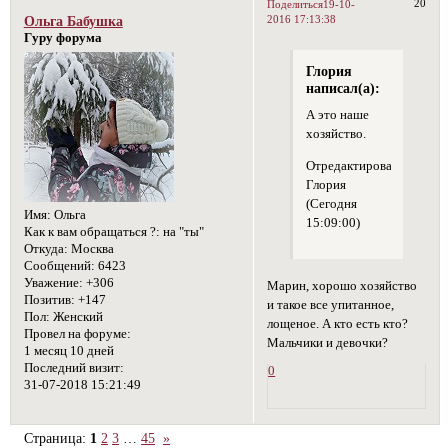
20
Поделиться
19-10-
2016 17:13:38
Ольга Бабушка
Гуру форума
Глория
написал(а):
А это наше
хозяйство.
Отредактировано
Глория
(Сегодня
Имя:
Ольга
15:09:00)
Как к вам обращаться ?:
на "ты"
Откуда:
Москва
Сообщений:
6423
Уважение:
+306
Марин, хорошо хозяйство
Позитив:
+147
и такое все упитанное,
Пол:
Женский
лощеное. А кто есть кто?
Провел на форуме:
Мальчики и девочки?
1 месяц 10 дней
Последний визит:
0
31-07-2018 15:21:49
Страница:
1
2
3
…
45
»