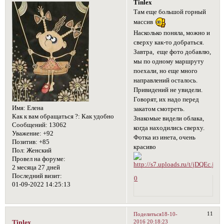
Tinlex
Там еще большой горный
массив
Насколько поняла, можно и
сверху как-то добраться.
Завтра, еще фото добавлю,
мы по одному маршруту
поехали, но еще много
направлений осталось.
Привидений не увидели.
Говорят, их надо перед
Имя:
Елена
закатом смотреть.
Как к вам обращаться ?:
Как удобно
Знакомые видели облака,
Сообщений:
13062
когда находились сверху.
Уважение:
+92
Фотка из инета, очень
Позитив:
+85
красиво
Пол:
Женский
Провел на форуме:
2 месяца 27 дней
Последний визит:
0
01-09-2022 14:25:13
11
Поделиться
18-10-
2016 20:18:23
Tinlex