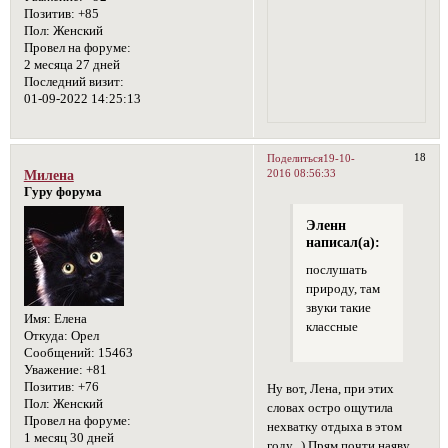
Позитив:
+85
Пол:
Женский
Провел на форуме:
2 месяца 27 дней
Последний визит:
01-09-2022 14:25:13
18
Поделиться
19-10-
2016 08:56:33
Милена
Гуру форума
Эленн
написал(а):
послушать
природу, там
звуки такие
Имя:
Елена
классные
Откуда:
Орел
Сообщений:
15463
Уважение:
+81
Позитив:
+76
Ну вот, Лена, при этих
Пол:
Женский
словах остро ощутила
Провел на форуме:
нехватку отдыха в этом
1 месяц 30 дней
году...) Прям почти наяву