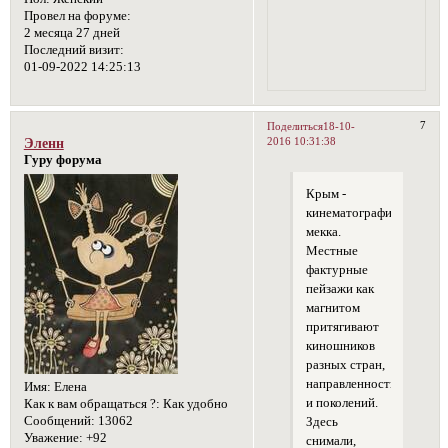
Провел на форуме:
2 месяца 27 дней
Последний визит:
01-09-2022 14:25:13
7
Поделиться
18-10-
2016 10:31:38
Эленн
Гуру форума
Крым -
кинематографическая
мекка.
Местные
фактурные
пейзажи как
магнитом
притягивают
киношников
разных стран,
направленности
Имя:
Елена
и поколений.
Как к вам обращаться ?:
Как удобно
Сообщений:
13062
Здесь
Уважение:
+92
снимали,