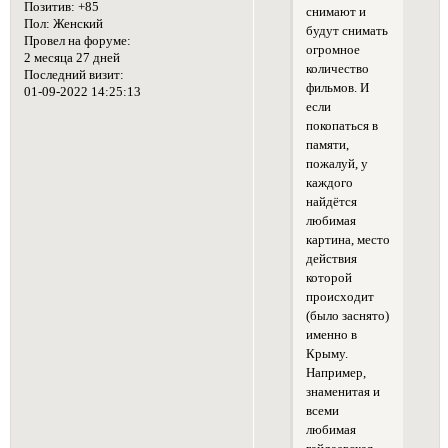
Позитив:
+85
снимают и
Пол:
Женский
будут снимать
Провел на форуме:
огромное
2 месяца 27 дней
количество
Последний визит:
фильмов. И
01-09-2022 14:25:13
если
покопаться в
памяти,
пожалуй, у
каждого
найдётся
любимая
картина, место
действия
которой
происходит
(было заснято)
именно в
Крыму.
Например,
знаменитая и
всеми
любимая