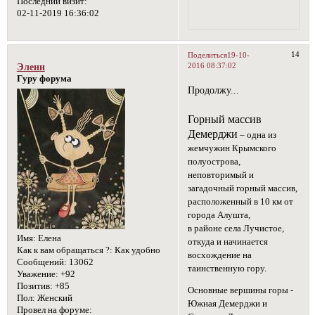
Последний визит:
02-11-2019 16:36:02
14
Поделиться
19-10-
2016 08:37:02
Эленн
Гуру форума
Продолжу..
.
Горный массив
Демерджи
– одна из
жемчужин Крымского
полуострова,
неповторимый и
загадочный горный массив,
расположенный в 10 км от
города Алушта,
в районе села Лучистое,
Имя:
Елена
откуда и начинается
Как к вам обращаться ?:
Как удобно
восхождение на
Сообщений:
13062
таинственную гору.
Уважение:
+92
Позитив:
+85
Основные вершины горы -
Пол:
Женский
Южная Демерджи и
Провел на форуме: