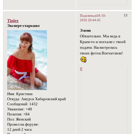
13
Поделиться
18-10-
2016 20:44:45
Tinlex
Эксперт-старожил
Эленн
Обязательно. Мы ведь в
Крым-то и поехали с твоей
подачи. Насмотрелась
твоих фоток.Впечатлили!
0
Имя:
Кристина
Откуда:
Амурск Хабаровский край
Сообщений:
1432
Уважение:
+48
Позитив:
+84
Пол:
Женский
Провел на форуме:
12 дней 2 часа