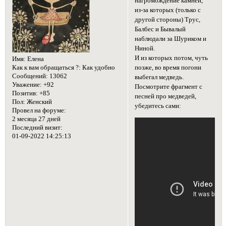
нагромождение камней,
из-за которых (только с
другой стороны) Трус,
Балбес и Бывалый
наблюдали за Шуриком и
Ниной.
И из которых потом, чуть
Имя:
Елена
позже, во время погони
Как к вам обращаться ?:
Как удобно
Сообщений:
13062
выбегал медведь.
Уважение:
+92
Посмотрите фрагмент с
Позитив:
+85
песней про медведей,
Пол:
Женский
убедитесь сами:
Провел на форуме:
2 месяца 27 дней
Последний визит:
01-09-2022 14:25:13