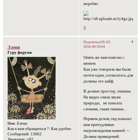
жеребят.
0
4
Поделиться
18-10-
2016 09:39:04
Эленн
Гуру форума
Опять же нам повезло с
июнем.
Как уже говорила мы были
почти одни, согласитесь для
долины это кайф.
В долине простор, тишина.
На видео сняла звуки
природы, не описать
словами, такая тишина...
Первым делом, гид показал
Имя:
Елена
нам причудливые
Как к вам обращаться ?:
Как удобно
нагромождения камней —
Сообщений:
13062
Долина привидений.
Уважение:
+92