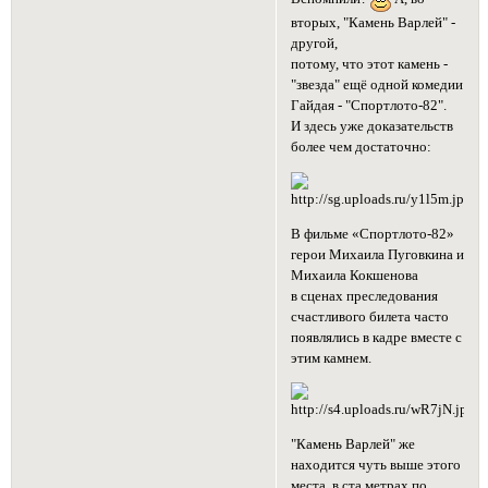
вторых, "Камень Варлей" -
другой,
потому, что этот камень -
"звезда" ещё одной комедии
Гайдая - "Спортлото-82".
И здесь уже доказательств
более чем достаточно:
В фильме «Спортлото-82»
герои Михаила Пуговкина и
Михаила Кокшенова
в сценах преследования
счастливого билета часто
появлялись в кадре вместе с
этим камнем.
"Камень Варлей" же
находится чуть выше этого
места, в ста метрах по