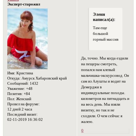
Эксперт-старожил
Эленн
написал(а):
Там еще
большой
горный массив
Да, точно. Мы когда ездили
на пещеры смотреть,
попался нам клевый
Имя:
Кристина
мальчишка-экскурсовод. Он
Откуда:
Амурск Хабаровский край
сам из Алушты и водит на
Сообщений:
1432
Демерджи в
Уважение:
+48
индивидуальные походы.
Позитив:
+84
километров на пятнадцать и
Пол:
Женский
Провел на форуме:
на весь день. Мы взяли
12 дней 2 часа
визитку, но так и не
Последний визит:
сходили. О чем сейчас я
02-11-2019 16:36:02
жалею.
0