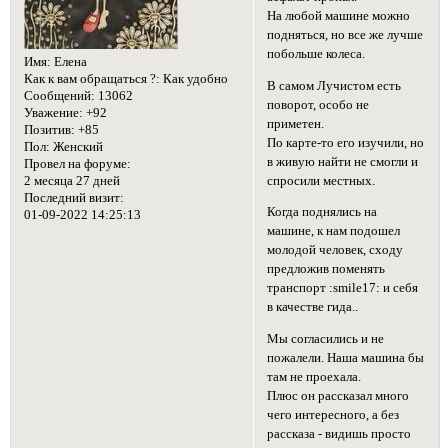
На любой машине можно
подняться, но все же лучше
побольше колеса.
Имя:
Елена
Как к вам обращаться ?:
Как удобно
В самом Лучистом есть
Сообщений:
13062
поворот, особо не
Уважение:
+92
приметен.
Позитив:
+85
По карте-то его изучили, но
Пол:
Женский
в живую найти не смогли и
Провел на форуме:
спросили местных.
2 месяца 27 дней
Последний визит:
Когда поднялись на
01-09-2022 14:25:13
машине, к нам подошел
молодой человек, сходу
предложив поменять
транспорт :smile17: и себя
в качестве гида..
Мы согласились и не
пожалели. Наша машина бы
там не проехала.
Плюс он рассказал много
чего интересного, а без
рассказа - видишь просто