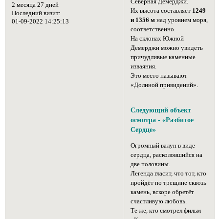
Северная Демерджи.
2 месяца 27 дней
Их высота составляет
1249
Последний визит:
и 1356 м
над уровнем моря,
01-09-2022 14:25:13
соответственно.
На склонах Южной
Демерджи можно увидеть
причудливые каменные
изваяния.
Это место называют
«Долиной привидений».
Следующий объект
осмотра - «Разбитое
Сердце»
Огромный валун в виде
сердца, расколовшийся на
две половины.
Легенда гласит, что тот, кто
пройдёт по трещине сквозь
камень, вскоре обретёт
счастливую любовь.
Те же, кто смотрел фильм