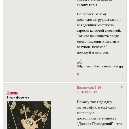
склону горы.
Но попасть к нему
довольно затруднительно -
вся здешняя местность
заросла колючей ежевикой.
Так что выискивать среди
многочисленных местных
валунов "искомое" ,
пожалуй и не стоит.
0
8
Поделиться
18-10-
2016 10:49:39
Эленн
Гуру форума
Покажу вам ещё одну
фотографию и ещё одну
киношную
достопримечательность
"Долины Приведений" - это