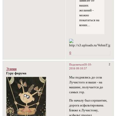
зависит от
ваших
желаний -
можно
покататься на
конях...
0
2
Поделиться
18-10-
2016 09:10:57
Эленн
Гуру форума
Мы поднялись до села
Лучистого и выше - на
машине, получается до
самых гор.
По началу был серпантин,
дорога асфальтирована.
Ближе к Лучистому,
асфальт пропал.