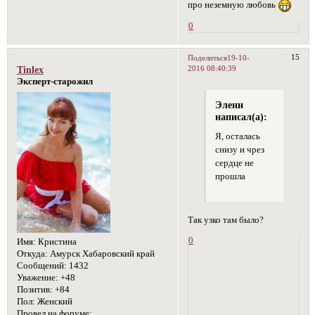
про неземную любовь
0
15
Поделиться
19-10-
2016 08:40:39
Tinlex
Эксперт-старожил
Эленн
написал(а):
Я, осталась
снизу и чрез
сердце не
прошла
Так узко там было?
0
Имя:
Кристина
Откуда:
Амурск Хабаровский край
Сообщений:
1432
Уважение:
+48
Позитив:
+84
Пол:
Женский
Провел на форуме: