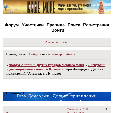
Форум
Участники
Правила
Поиск
Регистрация
Войти
Активные темы
Привет, Гость!
Войдите
или
зарегистрируйтесь
.
»
Форум Анапы и других городов Черного моря
»
Экскурсии
и достопримечательности Крыма
»
Гора Демерджи, Долина
привидений (Алушта, с. Лучистое)
Страница:
1
2
»
Гора Демерджи, Долина привидений
(Алушта, с. Лучистое)
1
Поделиться
18-10-