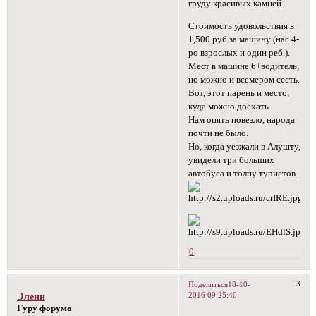
груду красивых камней..
Стоимость удовольствия в
1,500 руб за машину (нас 4-
ро взрослых и один реб.).
Мест в машине 6+водитель,
но можно и всемером сесть.
Вот, этот парень и место,
куда можно доехать.
Нам опять повезло, народа
почти не было.
Но, когда уезжали в Алушту,
увидели три больших
автобуса и толпу туристов.
0
3
Поделиться
18-10-
2016 09:25:40
Эленн
Гуру форума