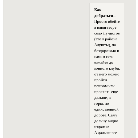
Как
добраться
...
Просто вбейте
в навигаторе
село Лучистое
(это в районе
Алушты), по
бездорожью в
самом селе
езжайте до
конного клуба,
от него можно
пройти
пешком или
проехать еще
дальше, в
горы, по
единственной
дороге. Саму
долину видно
издалека.
А дальше все