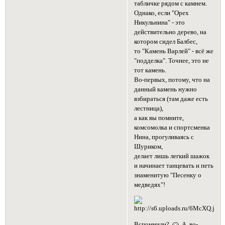
табличке рядом с камнем.
Однако, если "Орех
Никульнина" - это
действительно дерево, на
котором сидел Балбес,
то "Камень Варлей" - всё же
"подделка". Точнее, это не
тот камень.
Во-первых, потому, что на
данный камень нужно
взбираться (там даже есть
лестница),
а как вы помните,
комсомолка и спортсменка
Нина, прогуливаясь с
Шуриком,
делает лишь легкий шажок
и начинает танцевать и петь
знаменитую "Песенку о
медведях"!
Вспомнили?
А, во-