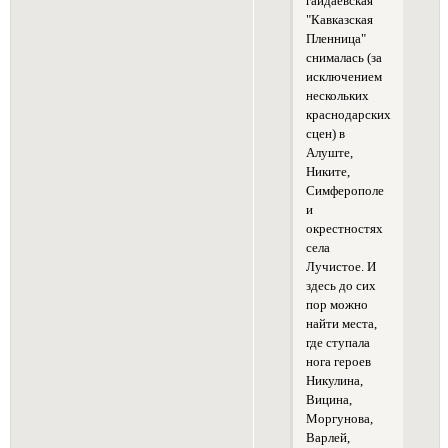
гайдаевская
"Кавказская
Пленница"
снималась (за
исключением
нескольких
краснодарских
сцен) в
Алуште,
Никите,
Симферополе
и
окрестностях
села
Лучистое. И
здесь до сих
пор можно
найти места,
где ступала
нога героев
Никулина,
Вицина,
Моргунова,
Варлей,