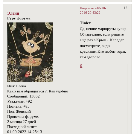
12
Поделиться
18-10-
2016 20:43:22
Эленн
Гуру форума
Tinlex
Да, пешие маршруты супер.
Обязательно, если решите
еще раз в Крым - Карадаг
посмотрите, виды
красивые. Кто любит горы,
там здорово.
0
Имя:
Елена
Как к вам обращаться ?:
Как удобно
Сообщений:
13062
Уважение:
+92
Позитив:
+85
Пол:
Женский
Провел на форуме:
2 месяца 27 дней
Последний визит:
01-09-2022 14:25:13