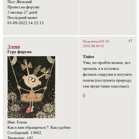
Пол:
Женский
Провел на форуме:
2 месяца 27 дней
Последний визит:
01-09-2022 14:25:13
17
Поделиться
19-10-
2016 08:49:42
Эленн
Гуру форума
Tinlex
Узко, но пройти можно, все
прошли, а я осталась
фоткать снаружи и погулять
пошла (послушать природу,
там звуки такие классные).
0
Имя:
Елена
Как к вам обращаться ?:
Как удобно
Сообщений:
13062
Уважение:
+92