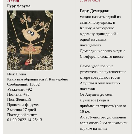
2016 09:08:31
Эленн
Гуру форума
Гору Демерджи
можно назвать одной из
самых популярных в
Крыму, а экскурсию
в долину приведений -
одной из самых
посещаемых.
Демерджи хорошо видна с
Симферопольского шоссе.
Самое удобное и не
утомительное путешествие
Имя:
Елена
к горе совершают гости
Как к вам обращаться ?:
Как удобно
Алушты и близлежащих
Сообщений:
13062
поселков.
Уважение:
+92
Позитив:
+85
От Алушты до села
Пол:
Женский
Лучистое (куда и
Провел на форуме:
прибывают туристы) около
2 месяца 27 дней
10 км.
Последний визит:
А от Лучистого до склонов
01-09-2022 14:25:13
горы около 2 км пешком или
верхом на конях.