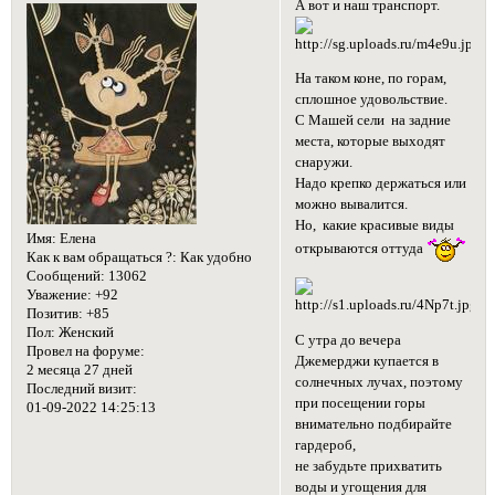
А вот и наш транспорт.
На таком коне, по горам,
сплошное удовольствие.
С Машей сели на задние
места, которые выходят
снаружи.
Надо крепко держаться или
можно вывалится.
Но, какие красивые виды
Имя:
Елена
открываются оттуда
Как к вам обращаться ?:
Как удобно
Сообщений:
13062
Уважение:
+92
Позитив:
+85
Пол:
Женский
С утра до вечера
Провел на форуме:
Джемерджи купается в
2 месяца 27 дней
солнечных лучах, поэтому
Последний визит:
при посещении горы
01-09-2022 14:25:13
внимательно подбирайте
гардероб,
не забудьте прихватить
воды и угощения для