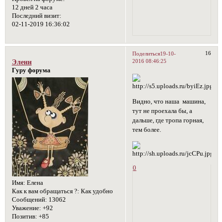
12 дней 2 часа
Последний визит:
02-11-2019 16:36:02
16
Поделиться
19-10-
2016 08:46:25
Эленн
Гуру форума
Видно, что наша машина,
тут не проехала бы, а
дальше, где тропа горная,
тем более.
0
Имя:
Елена
Как к вам обращаться ?:
Как удобно
Сообщений:
13062
Уважение:
+92
Позитив:
+85