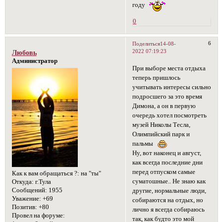
году
0
6
Поделиться
14-08-
2022 07:19:23
Любовь
Администратор
При выборе места отдыха
теперь пришлось
учитывать интересы сильно
подросшего за это время
Димона, а он в первую
очередь хотел посмотреть
музей Николы Тесла,
Олимпийский парк и
пальмы
Ну, вот наконец и август,
как всегда последние дни
перед отпуском самые
Как к вам обращаться ?:
на "ты"
суматошные.. Не знаю как
Откуда:
г.Тула
Сообщений:
1955
другие, нормальные люди,
Уважение:
+69
собираются на отдых, но
Позитив:
+80
лично я всегда собираюсь
Провел на форуме:
так, как будто это мой