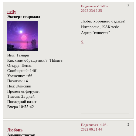
2
Поделиться
13-08-
2022 23:12:35
nelly
Эксперт-старожил
Люба, хорошего отдыха!
Интересно, КАК тебе
Адлер "глянется".
0
Имя:
Тамара
Как к вам обращаться ?:
ТЫкать
Откуда:
Пенза
Сообщений:
1461
Уважение:
+66
Позитив:
+4
Пол:
Женский
Провел на форуме:
1 месяц 25 дней
Последний визит:
Вчера 10:55:42
3
Поделиться
14-08-
2022 06:21:44
Любовь
Администратор