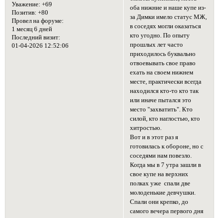
Уважение:
+69
оба нижние и наше купе из-
Позитив:
+80
за Димки имело статус МЖ,
Провел на форуме:
в соседях могли оказаться
1 месяц 6 дней
кто угодно. По опыту
Последний визит:
прошлых лет часто
01-04-2026 12:52:06
приходилось буквально
отвоевывать свое право
ехать на своем нижнем
месте, практически всегда
находился кто-то кто так
или иначе пытался это
место "захватить". Кто
силой, кто наглостью, кто
хитростью.
Вот и в этот раз я
готовилась к обороне, но с
соседями нам повезло.
Когда мы в 7 утра зашли в
свое купе на верхних
полках уже спали две
молоденькие девчушки.
Спали они крепко, до
самого вечера первого дня