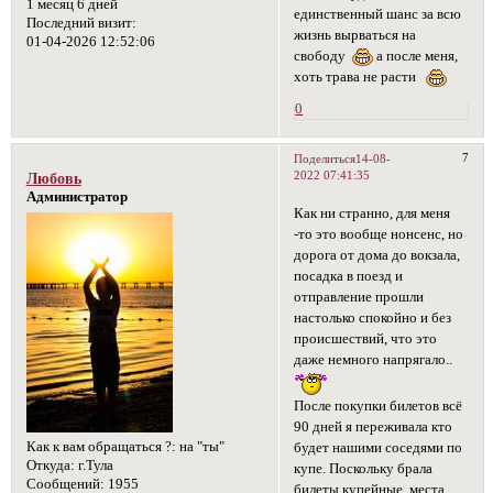
1 месяц 6 дней
единственный шанс за всю
Последний визит:
жизнь вырваться на
01-04-2026 12:52:06
свободу
а после меня,
хоть трава не расти
0
7
Поделиться
14-08-
2022 07:41:35
Любовь
Администратор
Как ни странно, для меня
-то это вообще нонсенс, но
дорога от дома до вокзала,
посадка в поезд и
отправление прошли
настолько спокойно и без
происшествий, что это
даже немного напрягало..
После покупки билетов всё
90 дней я переживала кто
Как к вам обращаться ?:
на "ты"
будет нашими соседями по
Откуда:
г.Тула
купе. Поскольку брала
Сообщений:
1955
билеты купейные, места