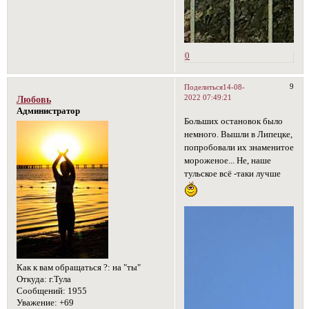
0
9
Поделиться
14-08-
2022 07:49:21
Любовь
Администратор
Больших остановок было
немного. Вышли в Липецке,
попробовали их знаменитое
мороженое... Не, наше
тульское всё -таки лучше
Как к вам обращаться ?:
на "ты"
Откуда:
г.Тула
Сообщений:
1955
Уважение:
+69