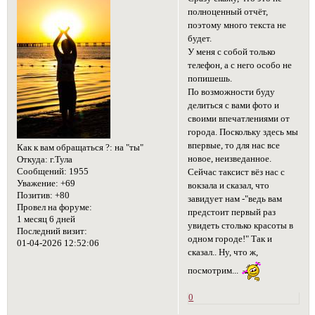
полноценный отчёт,
поэтому много текста не
будет.
У меня с собой только
телефон, а с него особо не
попишешь.
По возможности буду
делиться с вами фото и
своими впечатлениями от
города. Поскольку здесь мы
впервые, то для нас все
Как к вам обращаться ?:
на "ты"
новое, неизведанное.
Откуда:
г.Тула
Сообщений:
1955
Сейчас таксист вёз нас с
Уважение:
+69
вокзала и сказал, что
Позитив:
+80
завидует нам -"ведь вам
Провел на форуме:
предстоит первый раз
1 месяц 6 дней
увидеть столько красоты в
Последний визит:
одном городе!" Так и
01-04-2026 12:52:06
сказал.. Ну, что ж,
посмотрим...
0