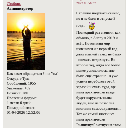
2022 06:56:37
Любовь
Администратор
Страшно подумать сейчас,
но я не была в отпуске 3
года..
Последний раз сгоняли, как
обычно, в Анапу в 2019 и
всё... Потом наш мир
изменился и в первый год
даже мыслей таких не было
- поехать отдохнуть. Во
второй год, когда всё более
менее успокоилось, мне
Как к вам обращаться ?:
на "ты"
было ещё страшно.. я уже
Откуда:
г.Тула
успела переболеть этой
Сообщений:
1955
заразой и ехать туда, где
Уважение:
+69
меня практически везде
Позитив:
+80
будет окружать толпа
Провел на форуме:
1 месяц 6 дней
людей, мне не позволил
Последний визит:
инстинкт самосохранения...
01-04-2026 12:52:06
Тот же самый инстинкт
меня практически
"выпихнул" в отпуск в этом