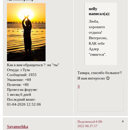
nelly
написал(а):
Люба,
хорошего
отдыха!
Интересно,
КАК тебе
Адлер
"глянется".
Как к вам обращаться ?:
на "ты"
Откуда:
г.Тула
Тамара, спасибо большое!!
Сообщений:
1955
И нам интересно 😊
Уважение:
+69
Позитив:
+80
0
Провел на форуме:
1 месяц 6 дней
Последний визит:
01-04-2026 12:52:06
4
Поделиться
14-08-
2022 06:37:17
Sayanochka