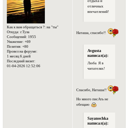
отдыха и
отличных
впечатлений!
Как к вам обращаться ?:
на "ты"
Откуда:
г.Тула
Наташа, спасибо!!
Сообщений:
1955
Уважение:
+69
Позитив:
+80
Avgusta
Провел на форуме:
написал(а):
1 месяц 6 дней
Последний визит:
Люба Я в
01-04-2026 12:52:06
читателях!
Спасибо, Наташа!!
Но много писАть не
обещаю
Sayanochka
написал(а):