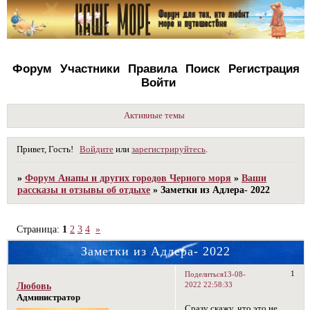
Форум
Участники
Правила
Поиск
Регистрация
Войти
Активные темы
Привет, Гость!
Войдите
или
зарегистрируйтесь
.
»
Форум Анапы и других городов Черного моря
»
Ваши
рассказы и отзывы об отдыхе
»
Заметки из Адлера- 2022
Страница:
1
2
3
4
»
Заметки из Адлера- 2022
1
Поделиться
13-08-
2022 22:58:33
Любовь
Администратор
Сразу скажу, что это не