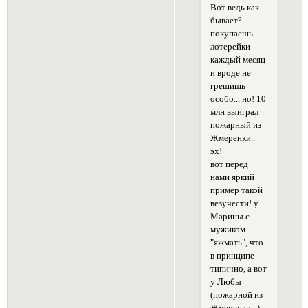
Вот ведь как
бывает?...
покупаешь
лотерейки
каждый месяц
и вроде не
грешишь
особо... но! 10
млн выиграл
пожарный из
Жмеренки..
эх!
вот перед
нами яркий
пример такой
везучести! у
Марины с
мужиком
"яжмать", что
в принципе
типично, а вот
у Любы
(пожарной из