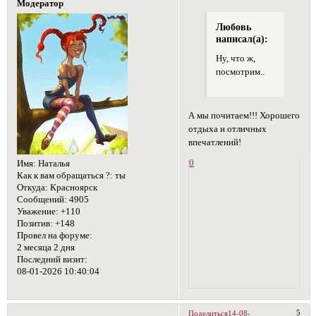
Модератор
Любовь
написал(а):
Ну, что ж,
посмотрим..
А мы почитаем!!! Хорошего
отдыха и отличных
впечатлений!
0
Имя:
Наталья
Как к вам обращаться ?:
ты
Откуда:
Красноярск
Сообщений:
4905
Уважение:
+110
Позитив:
+148
Провел на форуме:
2 месяца 2 дня
Последний визит:
08-01-2026 10:40:04
5
Поделиться
14-08-