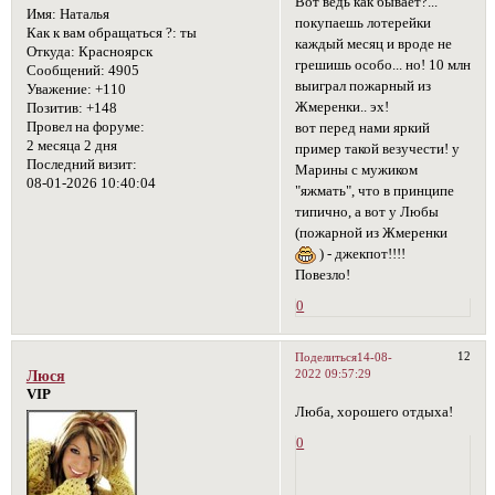
Вот ведь как бывает?...
Имя:
Наталья
покупаешь лотерейки
Как к вам обращаться ?:
ты
каждый месяц и вроде не
Откуда:
Красноярск
грешишь особо... но! 10 млн
Сообщений:
4905
выиграл пожарный из
Уважение:
+110
Жмеренки.. эх!
Позитив:
+148
Провел на форуме:
вот перед нами яркий
2 месяца 2 дня
пример такой везучести! у
Последний визит:
Марины с мужиком
08-01-2026 10:40:04
"яжмать", что в принципе
типично, а вот у Любы
(пожарной из Жмеренки
) - джекпот!!!!
Повезло!
0
12
Поделиться
14-08-
2022 09:57:29
Люся
VIP
Люба, хорошего отдыха!
0