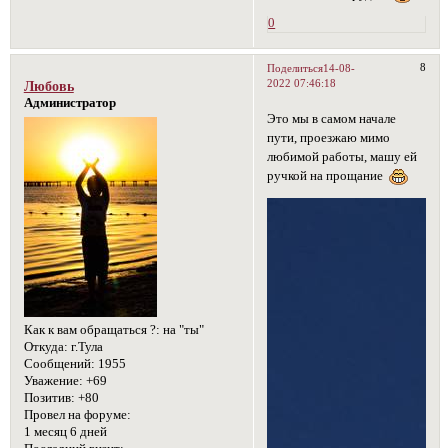
0
8
Поделиться
14-08-
2022 07:46:18
Любовь
Администратор
Это мы в самом начале
пути, проезжаю мимо
любимой работы, машу ей
ручкой на прощание
Как к вам обращаться ?:
на "ты"
Откуда:
г.Тула
Сообщений:
1955
Уважение:
+69
Позитив:
+80
Провел на форуме:
1 месяц 6 дней