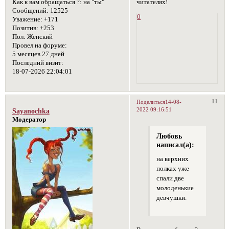
читателях!
Как к вам обращаться ?:
на "ты"
Сообщений:
12525
0
Уважение:
+171
Позитив:
+253
Пол:
Женский
Провел на форуме:
5 месяцев 27 дней
Последний визит:
18-07-2026 22:04:01
11
Поделиться
14-08-
2022 09:16:51
Sayanochka
Модератор
Любовь
написал(а):
на верхних
полках уже
спали две
молоденькие
девчушки.