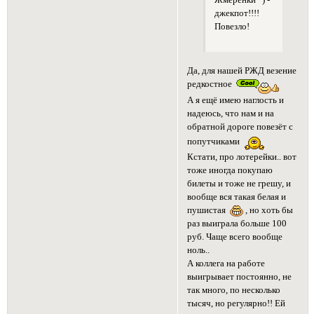
Жмеренки ) -
джекпот!!!!
Повезло!
Да, для нашей РЖД везение
редкостное
А я ещё имею наглость и
надеюсь, что нам и на
обратной дороге повезёт с
попутчиками
Кстати, про лотерейки.. вот
тоже иногда покупаю
билеты и тоже не грешу, и
вообще вся такая белая и
пушистая
, но хоть бы
раз выиграла больше 100
руб. Чаще всего вообще
ноль..
А коллега на работе
выигрывает постоянно, не
так много, по несколько
тысяч, но регулярно!! Ей