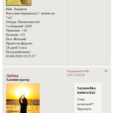
Имя:
Людмила
Как к вам обращаться ?:
можно на
"ты"
Откуда:
Пензенская обл
Сообщений:
2620
Уважение:
+33
Позитив:
+53
Пол:
Женский
Провел на форуме:
28 дней 3 часа
Последний визит:
03-08-2026 19:15:57
13
Поделиться
14-08-
2022 15:05:56
Любовь
Администратор
Sayanochka
написал(а):
А мы
почитаем!!!
Хорошего