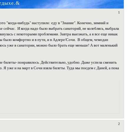
отдыхе.&
1
это "когда-нибудь" наступило: еду в "Знание". Конечно, зимний и
же сейчас. И когда надо было выбрать санаторий, не колеблясь, выбрала
нулась с некоторыми проблемами. Завтра выезжать, а я все еще никак
обы было комфортно и в пути, и в Адлере/Сочи. В общем, чемодан
лось уже в санатории, можно было брать еще меньше! А вот маленький
ые билеты- понравилось. Действительно, удобно. Даже успела сменить
о. Я уже и на март в Сочи взяла билеты. Туда мы поедем с Даней, а пока
2