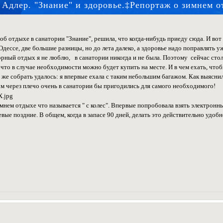
Адлер. "Знание" и здоровье.‡Репортаж о зимнем 
об отдыхе в санатории "Знание", решила, что когда-нибудь приеду сюда. И вот 
 Одессе, две большие разницы, но до лета далеко, а здоровье надо поправлять у
рный отдых я не люблю, в санатории никогда и не была. Поэтому сейчас столк
и что в случае необходимости можно будет купить на месте. И в чем ехать, чт
 же собрать удалось: я впервые ехала с таким небольшим багажом. Как выясни
ом через плечо очень в санатории бы пригодились для самого необходимого!
мнем отдыхе что называется " с колес". Впервые попробовала взять электронн
вые поздние. В общем, когда в запасе 90 дней, делать это действительно удобн