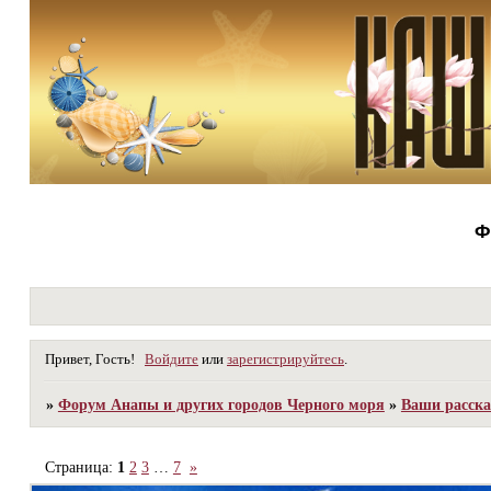
Ф
Привет, Гость!
Войдите
или
зарегистрируйтесь
.
»
Форум Анапы и других городов Черного моря
»
Ваши расска
Страница:
1
2
3
…
7
»