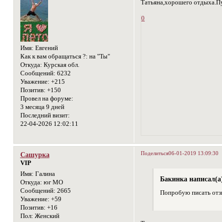
Татьяна,хорошего отдыха.Пу
0
Имя:
Евгений
Как к вам обращаться ?:
на "Ты"
Откуда:
Курская обл.
Сообщений:
6232
Уважение:
+215
Позитив:
+150
Провел на форуме:
3 месяца 9 дней
Последний визит:
22-04-2026 12:02:11
Поделиться
06-01-2019 13:09:30
Сашурка
VIP
Имя:
Галина
Бакинка написал(а
Откуда:
юг МО
Сообщений:
2665
Попробую писать отзы
Уважение:
+59
Позитив:
+16
Пол:
Женский