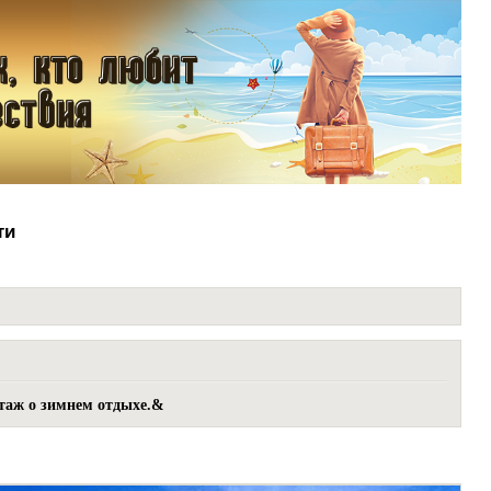
ти
ртаж о зимнем отдыхе.&