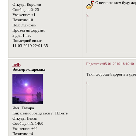
С нетерпением буду жда
Откуда:
Королев
Сообщений:
25
0
Уважение:
+1
Позитив:
+0
Пол:
Женский
Провел на форуме:
3 дня 1 час
Последний визит:
11-03-2019 22:01:35
Поделиться
05-01-2019 18:19:40
nelly
Эксперт-старожил
Таня, хорошей дороги и удач
0
Имя:
Тамара
Как к вам обращаться ?:
ТЫкать
Откуда:
Пенза
Сообщений:
1460
Уважение:
+66
Позитив:
+4