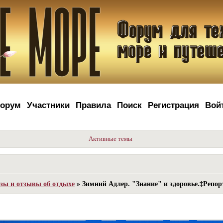
орум
Участники
Правила
Поиск
Регистрация
Вой
Активные темы
зы и отзывы об отдыхе
»
Зимний Адлер. "Знание" и здоровье.‡Репо