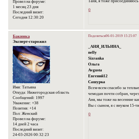
Таня, я тоже присоединяюсь 
Провел на форуме:
1 месяц 23 дня
0
Последний визит:
Сегодня 12:30:20
Поделиться
06-01-2019 15:25:07
Бакинка
Эксперт-старожил
_АНЯ_ИЛЬИНА_
nelly
Sizranka
Ольга
Avgusta
Евгений12
Сашурка
Имя:
Татьяна
Всем-всем спасибо за теплые
Откуда:
Нижегородская область
чемодан почти собран, через
Сообщений:
1997
Аня, мы тоже на весенние ка
Уважение:
+38
Вы с сыном, я с внуком 15-ти
Позитив:
+14
Пол:
Женский
0
Провел на форуме:
14 дней 2 часа
Последний визит:
24-03-2026 00:32:23