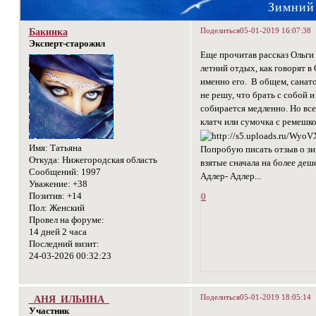
Зимний 
Поделиться
05-01-2019 16:07:38
Бакинка
Эксперт-старожил
Еще прочитав рассказ Ольги 
летний отдых, как говорят в
именно его. В общем, санато
не решу, что брать с собой 
собирается медленно. Но все
клатч или сумочка с ремешк
Имя:
Татьяна
Попробую писать отзыв о зи
Откуда:
Нижегородская область
взятые сначала на более деше
Сообщений:
1997
Адлер- Адлер...
Уважение:
+38
Позитив:
+14
0
Пол:
Женский
Провел на форуме:
14 дней 2 часа
Последний визит:
24-03-2026 00:32:23
Поделиться
05-01-2019 18:05:14
_АНЯ_ИЛЬИНА_
Участник