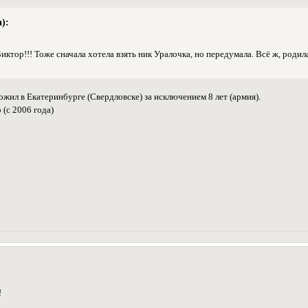
):
Виктор!!! Тоже сначала хотела взять ник Уралочка, но передумала. Всё ж, родилас
жил в Екатеринбурге (Свердловске) за исключением 8 лет (армия).
 (с 2006 года)
!