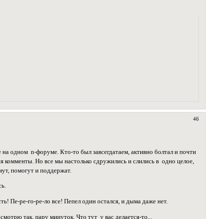
46
 на одном n-форуме. Кто-то был завсегдатаем, активно болтал и почти
яя комменты. Но все мы настолько сдружились и слились в одно целое,
ймут, помогут и поддержат.
сь.
сть! Пе-ре-го-ре-ло все! Пепел один остался, и дыма даже нет.
мотрю так, пару минуток. Что тут у вас делается-то...