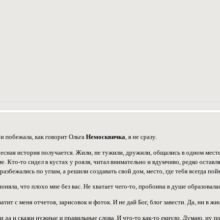
 и побежала, как говорит Ольга
Немосквичка
, я не сразу.
ресная история получается. Жили, не тужили, дружили, общались в одном месте
е. Кто-то сидел в кустах у рояля, читал внимательно и вдумчиво, редко оставл
 разбежались по углам, а решили создавать свой дом, место, где тебя всегда по
поняла, что плохо мне без вас. Не хватает чего-то, пробоина в душе образовала
атит с меня отчетов, зарисовок и фоток. И не дай Бог, блог завести. Да, ни в жи
и да и скажи нужные и правильные слова. И что-то как-то екнуло. Думаю, ну пос