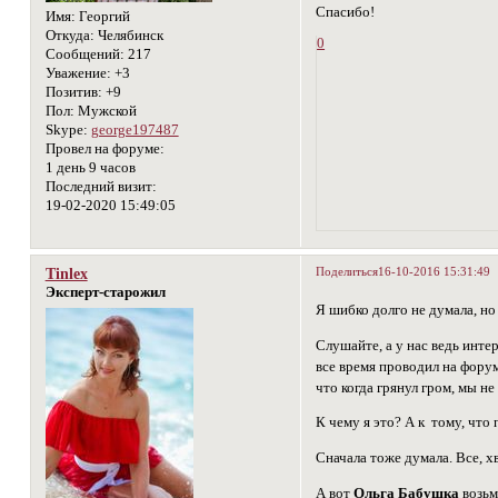
Спасибо!
Имя:
Георгий
Откуда:
Челябинск
0
Сообщений:
217
Уважение:
+3
Позитив:
+9
Пол:
Мужской
Skype:
george197487
Провел на форуме:
1 день 9 часов
Последний визит:
19-02-2020 15:49:05
Поделиться
16-10-2016 15:31:49
Tinlex
Эксперт-старожил
Я шибко долго не думала, но
Слушайте, а у нас ведь инте
все время проводил на форум
что когда грянул гром, мы не
К чему я это? А к тому, что 
Сначала тоже думала. Все, хв
А вот
Ольга Бабушка
возьм