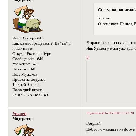
Снегурка написал(а
Уралец
О, землячок. Привет, 
Имя:
Виктор (Vik)
Я практически всю жизнь про
Как к вам обращаться ?:
На "ты" и
Ник Уралец у меня уже давно
никак иначе
Откуда:
Екатеринбург
0
Сообщений:
1640
Уважение:
+40
Позитив:
+60
Пол:
Мужской
Провел на форуме:
19 дней 0 часов
Последний визит:
26-07-2026 16:52:49
Поделиться
16-10-2016 13:27:20
Уралец
Модератор
Георгий
Добро пожаловать на форум