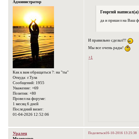
Администратор
Георгий написал(а)
да и пришел на Ваш 
И правильно сделал!!!
Мы все очень рады!
+1
Как к вам обращаться ?:
на "ты"
Откуда:
г.Тула
Сообщений:
1955
Уважение:
+69
Позитив:
+80
Провел на форуме:
1 месяц 6 дней
Последний визит:
01-04-2026 12:52:06
Поделиться
16-10-2016 13:25:38
Уралец
Модератор