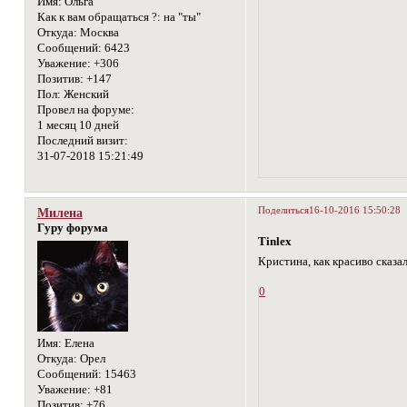
Имя:
Ольга
Как к вам обращаться ?:
на "ты"
Откуда:
Москва
Сообщений:
6423
Уважение:
+306
Позитив:
+147
Пол:
Женский
Провел на форуме:
1 месяц 10 дней
Последний визит:
31-07-2018 15:21:49
Поделиться
16-10-2016 15:50:28
Милена
Гуру форума
Tinlex
Кристина, как красиво сказа
0
Имя:
Елена
Откуда:
Орел
Сообщений:
15463
Уважение:
+81
Позитив:
+76