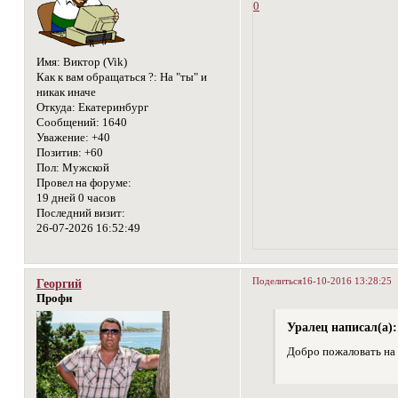
0
Имя:
Виктор (Vik)
Как к вам обращаться ?:
На "ты" и
никак иначе
Откуда:
Екатеринбург
Сообщений:
1640
Уважение:
+40
Позитив:
+60
Пол:
Мужской
Провел на форуме:
19 дней 0 часов
Последний визит:
26-07-2026 16:52:49
Поделиться
16-10-2016 13:28:25
Георгий
Профи
Уралец написал(а):
Добро пожаловать на