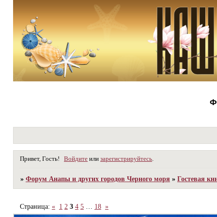
Ф
Привет, Гость!
Войдите
или
зарегистрируйтесь
.
»
Форум Анапы и других городов Черного моря
»
Гостевая кн
Страница:
«
1
2
3
4
5
…
18
»