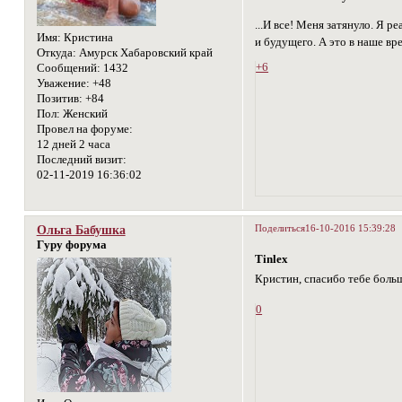
...И все! Меня затянуло. Я 
Имя:
Кристина
и будущего. А это в наше вре
Откуда:
Амурск Хабаровский край
+6
Сообщений:
1432
Уважение:
+48
Позитив:
+84
Пол:
Женский
Провел на форуме:
12 дней 2 часа
Последний визит:
02-11-2019 16:36:02
Поделиться
16-10-2016 15:39:28
Ольга Бабушка
Гуру форума
Tinlex
Кристин, спасибо тебе боль
0