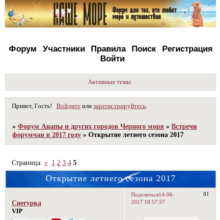
Форум
Участники
Правила
Поиск
Регистрация
Войти
Активные темы
Привет, Гость!
Войдите
или
зарегистрируйтесь
.
»
Форум Анапы и других городов Черного моря
»
Встречи
форумчан в 2017 году
»
Открытие летнего сезона 2017
Страница:
«
1
2
3
4
5
Открытие летнего сезона 2017
81
Поделиться
14-06-
2017 18:57:57
Снегурка
VIP