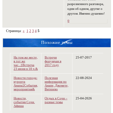
разрозненного разговора,
одни об одном, другие о
другом. Именно душевно!
0
Страница:
«
1
2
3
4
5
Похожие темы
На том же месте,
Встречи
25-07-2017
в тот же
форумчан в
час...‡Встреча
2017 году
23 июня в 18 ч.&
Новости города-
Полезная
22-08-2024
курорта
информация по
Анапа‡События,
Анапе, Джемете,
мероприятия&
Витязево
Новости,
Отдых в Сочи –
25-04-2026
события Сочи.
разные темы
Афиша