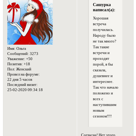
Сашурка
написал(а):
Хорошая
встреча
получилась.
Народу было
не так много?
Так такие
Имя:
Ольга
встречи и
Сообщений:
3273
проходят
Уважение:
+50
Позитив:
+18
порой, я бы
Пол:
Женский
сказала,
Провел на форуме:
душевнее и
22 дня 5 часов
интереснее.
Последний визит:
Так что начало
25-02-2020 09:34:18
положено и
всех с
наступившим
новым
сезоном!!!!
Согласна! Нет этого