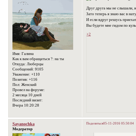
Друг друга мы не слышали, и 
Зато теперь я знаю вас в нат
И если вдруг решусь приеха
Вы будете мне гидом по кул
+2
Имя:
Галина
Как к вам обращаться ?:
на ты
Откуда:
Люберцы
Сообщений:
9105
Уважение:
+110
Позитив:
+116
Пол:
Женский
Провел на форуме:
2 месяца 10 дней
Последний визит:
Вчера 10:20:28
Поделиться
05-11-2016 05:50:04
Sayanochka
Модератор