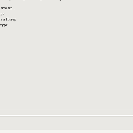
что же...
уре.
ть в Питер
ьтуре