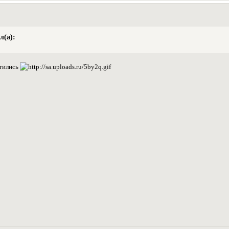
л(а):
етились