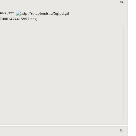
84
ивых, ттт
85