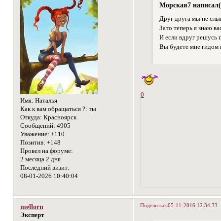
Морская7 написал(
Друг друга мы не слыш
Зато теперь я знаю вас
И если вдруг решусь 
Вы будете мне гидом 
0
Имя:
Наталья
Как к вам обращаться ?:
ты
Откуда:
Красноярск
Сообщений:
4905
Уважение:
+110
Позитив:
+148
Провел на форуме:
2 месяца 2 дня
Последний визит:
08-01-2026 10:40:04
Поделиться
05-11-2016 12:34:33
mellorn
Эксперт