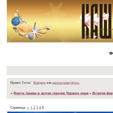
Ф
Привет, Гость!
Войдите
или
зарегистрируйтесь
.
»
Форум Анапы и других городов Черного моря
»
Встречи фор
Страница:
«
1
2
3
4
5