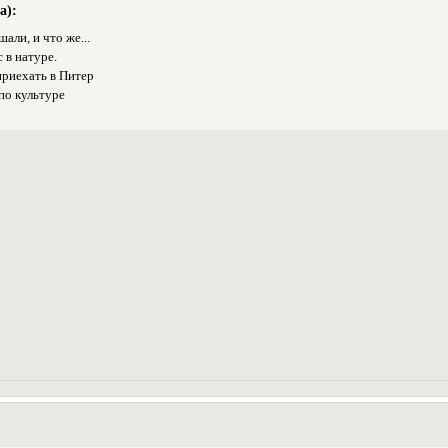
а):
али, и что же...
 в натуре.
приехать в Питер
по культуре