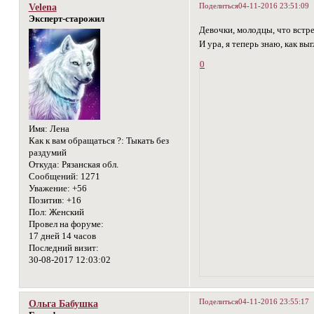
Поделиться
04-11-2016 23:51:09
Velena
Эксперт-старожил
Девочки, молодцы, что встр
И ура, я теперь знаю, как в
0
Имя:
Лена
Как к вам обращаться ?:
Тыкать без
раздумий
Откуда:
Рязанская обл.
Сообщений:
1271
Уважение:
+56
Позитив:
+16
Пол:
Женский
Провел на форуме:
17 дней 14 часов
Последний визит:
30-08-2017 12:03:02
Поделиться
04-11-2016 23:55:17
Ольга Бабушка