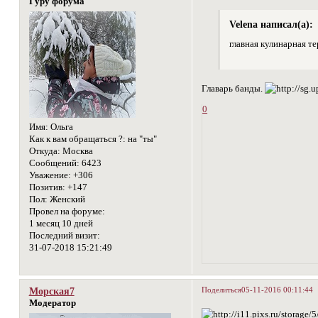
Гуру форума
Velena написал(а):
главная кулинарная т
Главарь банды.
0
Имя:
Ольга
Как к вам обращаться ?:
на "ты"
Откуда:
Москва
Сообщений:
6423
Уважение:
+306
Позитив:
+147
Пол:
Женский
Провел на форуме:
1 месяц 10 дней
Последний визит:
31-07-2018 15:21:49
Поделиться
05-11-2016 00:11:44
Морская7
Модератор