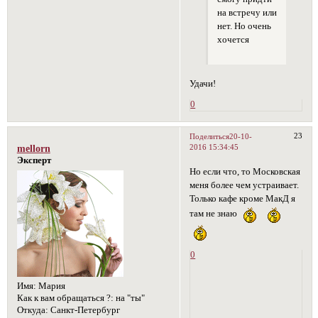
на встречу или
нет. Но очень
хочется
Удачи!
0
23
Поделиться
20-10-
2016 15:34:45
mellorn
Эксперт
Но если что, то Московская
меня более чем устраивает.
Только кафе кроме МакД я
там не знаю
0
Имя:
Мария
Как к вам обращаться ?:
на "ты"
Откуда:
Санкт-Петербург