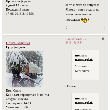
Провел на форуме:
аа то я чего то напутала....
9 дней 13 часов
Я хоть и живу рядом, но
Последний визит:
17-08-2018 21:05:51
мимо давненько не
проезжала
0
29
Поделиться
20-10-
2016 15:45:54
Ольга Бабушка
Гуру форума
mellorn
написал(а):
Я только
БигТейсти
Обожаю.
Имя:
Ольга
Как к вам обращаться ?:
на "ты"
mellorn
Откуда:
Москва
написал(а):
Сообщений:
6423
Уважение:
+306
мороженое с