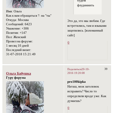
будем
флудиииить
Имя:
Ольга
Как к вам обращаться ?:
на "ты"
Откуда:
Москва
Это да, это мы любим. Где
Сообщений:
6423
встретились, там и языками
Уважение:
+306
зацепились. [взломанный
Позитив:
+147
сайт]
Пол:
Женский
Провел на форуме:
0
1 месяц 10 дней
Последний визит:
31-07-2018 15:21:49
39
Поделиться
20-10-
2016 19:20:08
Ольга Бабушка
Гуру форума
pro100kipka
Наташ, мож заголовок
исправить? Число то
определили вроде уже. Как
думаешь?
0