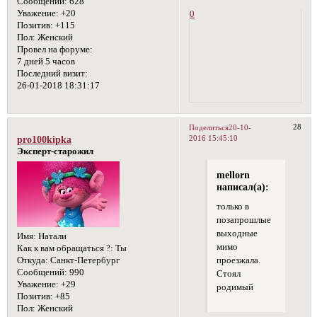
Сообщений:
628
Уважение:
+20
0
Позитив:
+115
Пол:
Женский
Провел на форуме:
7 дней 5 часов
Последний визит:
26-01-2018 18:31:17
28
Поделиться
20-10-
2016 15:45:10
pro100kipka
Эксперт-старожил
mellorn
написал(а):
только в
позапрошлые
выходные
Имя:
Натали
мимо
Как к вам обращаться ?:
Ты
проезжала.
Откуда:
Санкт-Петербург
Сообщений:
990
Стоял
Уважение:
+29
родимый
Позитив:
+85
Пол:
Женский