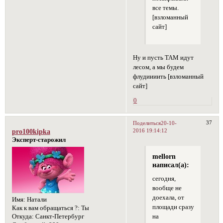
все темы.
[взломанный
сайт]
Ну и пусть ТАМ идут
лесом, а мы будем
флудиииить [взломанный
сайт]
0
37
Поделиться
20-10-
2016 19:14:12
pro100kipka
Эксперт-старожил
mellorn
написал(а):
сегодня,
вообще не
доехала, от
Имя:
Натали
площади сразу
Как к вам обращаться ?:
Ты
на
Откуда:
Санкт-Петербург