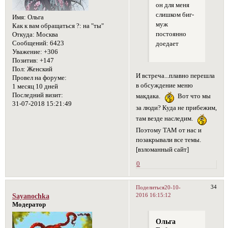
он для меня
слишком биг-
Имя:
Ольга
муж
Как к вам обращаться ?:
на "ты"
постоянно
Откуда:
Москва
Сообщений:
6423
доедает
Уважение:
+306
Позитив:
+147
Пол:
Женский
И встреча...плавно перешла
Провел на форуме:
в обсуждение меню
1 месяц 10 дней
Последний визит:
макдака.
Вот что мы
31-07-2018 15:21:49
за люди? Куда не прибежим,
там везде наследим.
Поэтому ТАМ от нас и
позакрывали все темы.
[взломанный сайт]
0
34
Поделиться
20-10-
2016 16:15:12
Sayanochka
Модератор
Ольга