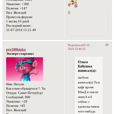
Уважение:
+306
Позитив:
+147
0
Пол:
Женский
Провел на форуме:
1 месяц 10 дней
Последний визит:
31-07-2018 15:21:49
25
Поделиться
20-10-
2016 15:40:32
pro100kipka
Эксперт-старожил
Ольга
Бабушка
написал(а):
mellorn
написал(а):Только
Имя:
Натали
кафе кроме
Как к вам обращаться ?:
Ты
МакД я там не
Откуда:
Санкт-Петербург
знаюА я б
Сообщений:
990
Уважение:
+29
сейчас с
Позитив:
+85
удовольствием
Пол:
Женский
чего-нибудь