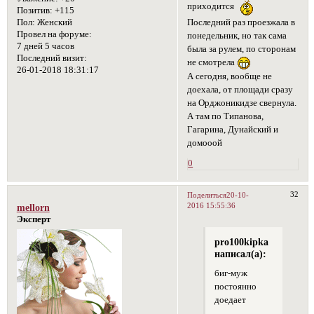
приходится
Позитив:
+115
Последний раз проезжала в
Пол:
Женский
Провел на форуме:
понедельник, но так сама
7 дней 5 часов
была за рулем, по сторонам
Последний визит:
не смотрела
26-01-2018 18:31:17
А сегодня, вообще не
доехала, от площади сразу
на Орджоникидзе свернула.
А там по Типанова,
Гагарина, Дунайский и
домооой
0
32
Поделиться
20-10-
2016 15:55:36
mellorn
Эксперт
pro100kipka
написал(а):
биг-муж
постоянно
доедает