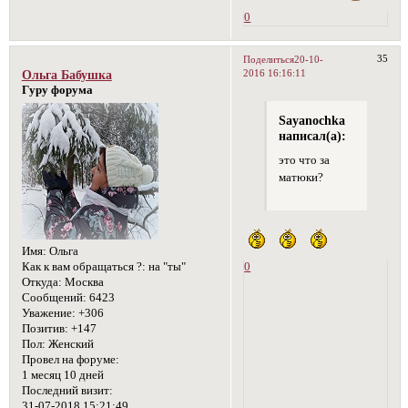
0
35
Поделиться
20-10-
2016 16:16:11
Ольга Бабушка
Гуру форума
Sayanochka
написал(а):
это что за
матюки?
Имя:
Ольга
0
Как к вам обращаться ?:
на "ты"
Откуда:
Москва
Сообщений:
6423
Уважение:
+306
Позитив:
+147
Пол:
Женский
Провел на форуме:
1 месяц 10 дней
Последний визит:
31-07-2018 15:21:49