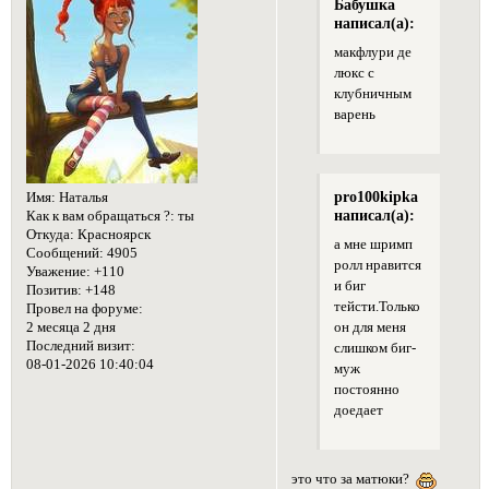
Бабушка
написал(а):
макфлури де
люкс с
клубничным
варень
pro100kipka
Имя:
Наталья
написал(а):
Как к вам обращаться ?:
ты
Откуда:
Красноярск
а мне шримп
Сообщений:
4905
ролл нравится
Уважение:
+110
и биг
Позитив:
+148
тейсти.Только
Провел на форуме:
2 месяца 2 дня
он для меня
Последний визит:
слишком биг-
08-01-2026 10:40:04
муж
постоянно
доедает
это что за матюки?