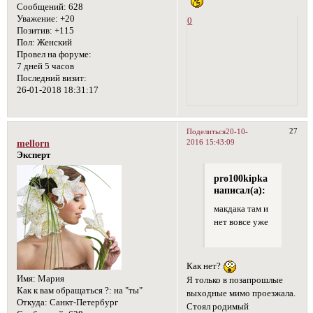
Сообщений:
628
Уважение:
+20
0
Позитив:
+115
Пол:
Женский
Провел на форуме:
7 дней 5 часов
Последний визит:
26-01-2018 18:31:17
27
Поделиться
20-10-
2016 15:43:09
mellorn
Эксперт
pro100kipka
написал(а):
макдака там и
нет вовсе уже
Как нет?
Имя:
Мария
Я только в позапрошлые
Как к вам обращаться ?:
на "ты"
выходные мимо проезжала.
Откуда:
Санкт-Петербург
Стоял родимый