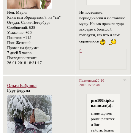
Имя:
Мария
Не постоянно,
Как к вам обращаться ?:
на "ты"
периодически и я оставляю
Откуда:
Санкт-Петербург
мужу. Но как правило туда
Сообщений:
628
заходим с большой
Уважение:
+20
голодухи, так что и сама
Позитив:
+115
справляюсь
Пол:
Женский
Провел на форуме:
0
7 дней 5 часов
Последний визит:
26-01-2018 18:31:17
33
Поделиться
20-10-
2016 15:58:48
Ольга Бабушка
Гуру форума
pro100kipka
написал(а):
а мне шримп
ролл нравится
и биг
тейсти.Только