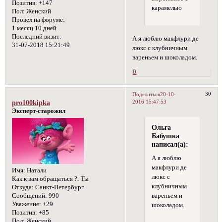
Позитив:
+147
карамелью
Пол:
Женский
Провел на форуме:
1 месяц 10 дней
Последний визит:
А я люблю макфлури де
31-07-2018 15:21:49
люкс с клубничным
вареньем и шоколадом.
0
30
Поделиться
20-10-
2016 15:47:53
pro100kipka
Эксперт-старожил
Ольга
Бабушка
написал(а):
А я люблю
макфлури де
Имя:
Натали
люкс с
Как к вам обращаться ?:
Ты
клубничным
Откуда:
Санкт-Петербург
вареньем и
Сообщений:
990
Уважение:
+29
шоколадом.
Позитив:
+85
Пол:
Женский