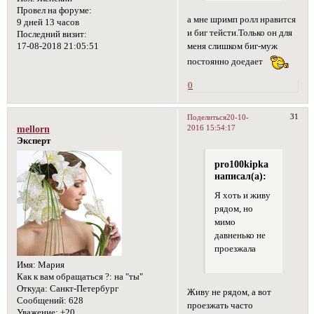
Провел на форуме:
а мне шримп ролл нравится
9 дней 13 часов
и биг тейсти.Только он для
Последний визит:
меня слишком биг-муж
17-08-2018 21:05:51
постоянно доедает
0
31
Поделиться
20-10-
2016 15:54:17
mellorn
Эксперт
pro100kipka
написал(а):
Я хоть и живу
рядом, но
мимо
давненько не
проезжала
Имя:
Мария
Как к вам обращаться ?:
на "ты"
Откуда:
Санкт-Петербург
Живу не рядом, а вот
Сообщений:
628
проезжать часто
Уважение:
+20