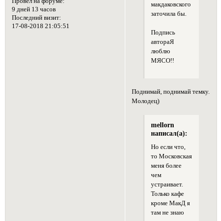
Провел на форуме:
макдаковского
9 дней 13 часов
заточила бы.
Последний визит:
17-08-2018 21:05:51
Подпись
автораЯ
люблю
МЯСО!!
Поднимай, поднимай темку.
Молодец)
mellorn
написал(а):
Но если что,
то Московская
меня более
чем
устраивает.
Только кафе
кроме МакД я
там не знаю