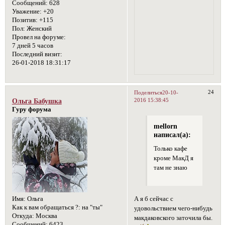
Сообщений:
628
Уважение:
+20
Позитив:
+115
Пол:
Женский
Провел на форуме:
7 дней 5 часов
Последний визит:
26-01-2018 18:31:17
24
Поделиться
20-10-
2016 15:38:45
Ольга Бабушка
Гуру форума
mellorn
написал(а):
Только кафе
кроме МакД я
там не знаю
Имя:
Ольга
А я б сейчас с
Как к вам обращаться ?:
на "ты"
удовольствием чего-нибудь
Откуда:
Москва
макдаковского заточила бы.
Сообщений:
6423