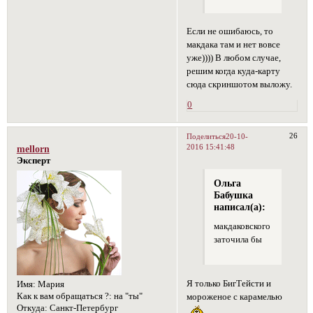
Если не ошибаюсь, то
макдака там и нет вовсе
уже)))) В любом случае,
решим когда куда-карту
сюда скриншотом выложу.
0
26
Поделиться
20-10-
2016 15:41:48
mellorn
Эксперт
Ольга
Бабушка
написал(а):
макдаковского
заточила бы
Я только БигТейсти и
Имя:
Мария
Как к вам обращаться ?:
на "ты"
мороженое с карамелью
Откуда:
Санкт-Петербург