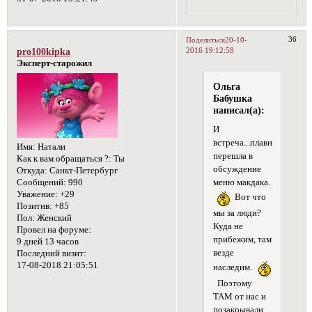
36
Поделиться
20-10-
2016 19:12:58
pro100kipka
Эксперт-старожил
Ольга
Бабушка
написал(а):
И
встреча...плавно
Имя:
Натали
перешла в
Как к вам обращаться ?:
Ты
обсуждение
Откуда:
Санкт-Петербург
меню макдака.
Сообщений:
990
Уважение:
+29
Вот что
Позитив:
+85
мы за люди?
Пол:
Женский
Куда не
Провел на форуме:
прибежим, там
9 дней 13 часов
везде
Последний визит:
17-08-2018 21:05:51
наследим.
Поэтому
ТАМ от нас и
позакрывали