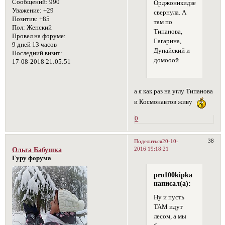
Сообщений:
990
Орджоникидзе
Уважение:
+29
свернула. А
Позитив:
+85
там по
Пол:
Женский
Типанова,
Провел на форуме:
Гагарина,
9 дней 13 часов
Дунайский и
Последний визит:
домооой
17-08-2018 21:05:51
а я как раз на углу Типанова
и Космонавтов живу
0
38
Поделиться
20-10-
2016 19:18:21
Ольга Бабушка
Гуру форума
pro100kipka
написал(а):
Ну и пусть
ТАМ идут
лесом, а мы