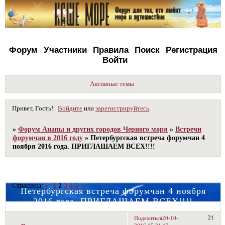
Форум
Участники
Правила
Поиск
Регистрация
Войти
Активные темы
Привет, Гость!
Войдите
или
зарегистрируйтесь
.
»
Форум Анапы и других городов Черного моря
»
Встречи
форумчан в 2016 году
»
Петербургская встреча форумчан 4
ноября 2016 года. ПРИГЛАШАЕМ ВСЕХ!!!!
Страница:
«
1
2
3
4
5
»
Петербургская встреча форумчан 4 ноября
2016 года. ПРИГЛАШАЕМ ВСЕХ!!!!
21
Поделиться
20-10-