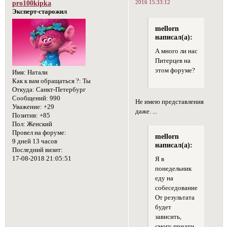
2016 15:33:12
pro100kipka
Эксперт-старожил
mellorn
написал(а):
А много ли нас
Питерцев на
этом форуме?
Имя:
Натали
Как к вам обращаться ?:
Ты
Откуда:
Санкт-Петербург
Сообщений:
990
Не имею представления
Уважение:
+29
даже. ...
Позитив:
+85
Пол:
Женский
Провел на форуме:
mellorn
9 дней 13 часов
написал(а):
Последний визит:
17-08-2018 21:05:51
Я в
понедельник
еду на
собеседование.
От результата
будет
зависить,
смогу придти