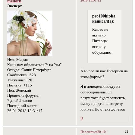
2016 15:31:12
mellorn
Эксперт
pro100kipka
написал(а):
Как то не
активно
Питерцы
встречу
обсуждают
Имя:
Мария
Как к вам обращаться ?:
на "ты"
Откуда:
Санкт-Петербург
А много ли нас Питерцев на
Сообщений:
628
этом форуме?
Уважение:
+20
Позитив:
+115
Я в понедельник еду на
Пол:
Женский
собеседование. От
Провел на форуме:
результата будет зависить,
7 дней 5 часов
смогу придти на встречу
Последний визит:
или нет. Но очень хочется
26-01-2018 18:31:17
0
22
Поделиться
20-10-