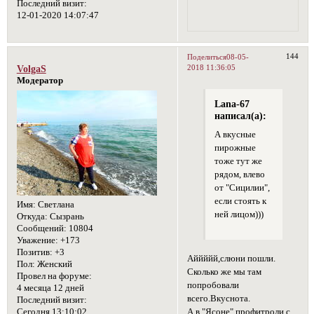
Последний визит:
12-01-2020 14:07:47
144
Поделиться
08-05-
2018 11:36:05
VolgaS
Модератор
Lana-67
написал(а):
А вкусные
пирожные
тоже тут же
рядом, влево
от "Сицилии",
если стоять к
Имя:
Светлана
ней лицом)))
Откуда:
Сызрань
Сообщений:
10804
Уважение:
+173
Позитив:
+3
Аййййй,слюни пошли.
Пол:
Женский
Сколько же мы там
Провел на форуме:
попробовали
4 месяца 12 дней
всего.Вкуснота.
Последний визит:
А в "Ясоне" профитроли с
Сегодня 13:10:02