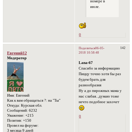
номере в
июле.
0
142
Поделиться
06-05-
2018 10:58:48
Евгений12
Модератор
Lana-67
Спасибо за информацию
Пиццу точно хотя бы раз
будем брать для
разнообразия
Ну а до пирожных мама у
Имя:
Евгений
нас слабая...думаю тоже
Как к вам обращаться ?:
на "Ты"
нечто подобное захочет
Откуда:
Курская обл.
Сообщений:
6232
Уважение:
+215
0
Позитив:
+150
Провел на форуме:
3 месяца 9 дней