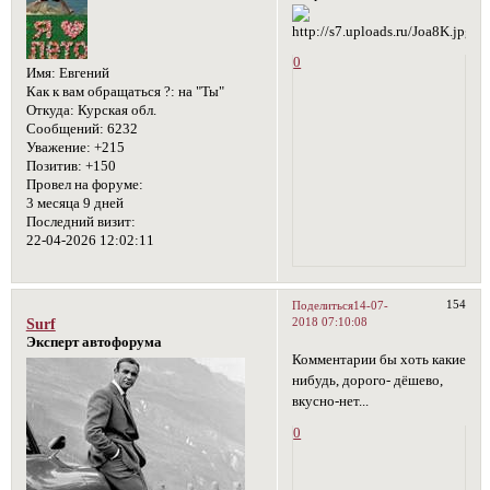
0
Имя:
Евгений
Как к вам обращаться ?:
на "Ты"
Откуда:
Курская обл.
Сообщений:
6232
Уважение:
+215
Позитив:
+150
Провел на форуме:
3 месяца 9 дней
Последний визит:
22-04-2026 12:02:11
154
Поделиться
14-07-
2018 07:10:08
Surf
Эксперт автофорума
Комментарии бы хоть какие
нибудь, дорого- дёшево,
вкусно-нет...
0