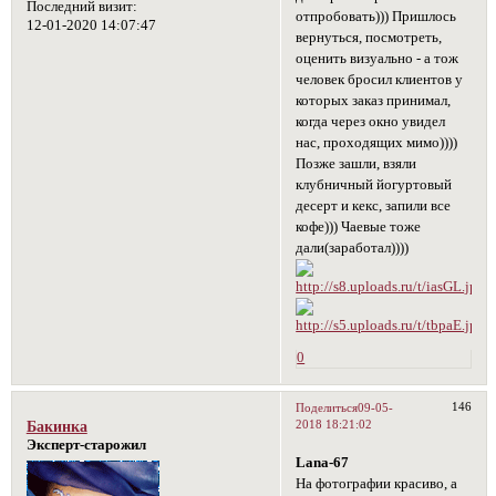
Последний визит:
отпробовать))) Пришлось
12-01-2020 14:07:47
вернуться, посмотреть,
оценить визуально - а тож
человек бросил клиентов у
которых заказ принимал,
когда через окно увидел
нас, проходящих мимо))))
Позже зашли, взяли
клубничный йогуртовый
десерт и кекс, запили все
кофе))) Чаевые тоже
дали(заработал))))
0
146
Поделиться
09-05-
2018 18:21:02
Бакинка
Эксперт-старожил
Lana-67
На фотографии красиво, а