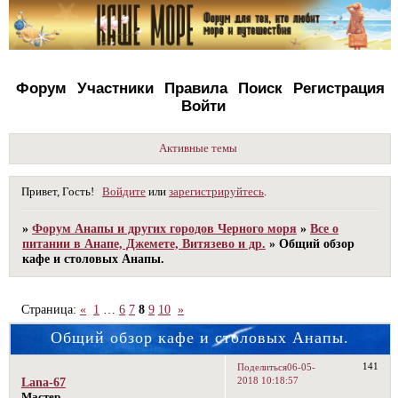
Форум
Участники
Правила
Поиск
Регистрация
Войти
Активные темы
Привет, Гость!
Войдите
или
зарегистрируйтесь
.
»
Форум Анапы и других городов Черного моря
»
Все о
питании в Анапе, Джемете, Витязево и др.
»
Общий обзор
кафе и столовых Анапы.
Страница:
«
1
…
6
7
8
9
10
»
Общий обзор кафе и столовых Анапы.
141
Поделиться
06-05-
2018 10:18:57
Lana-67
Мастер