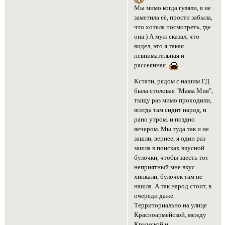
Мы мимо когда гуляли, я не
заметила её, просто забыла,
что хотела посмотреть, где
она.) А муж сказал, что
видел, это я такая
невнимательная и
рассеянная.
Кстати, рядом с нашим ГД
была столовая "Мама Мия",
тыщу раз мимо проходили,
всегда там сидит народ, и
рано утром. и поздно
вечером. Мы туда так и не
зашли, вернее, я один раз
зашла в поисках вкусной
булочки, чтобы заесть тот
неприятный мне вкус
хинкали, булочек там не
нашла. А так народ стоит, в
очереди даже.
Территориально на улице
Красноармейской, между
Крымской и