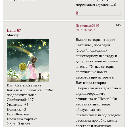
мороженым вкуснотища!
0
145
Поделиться
08-05-
2018 18:28:07
Lana-67
Мастер
Вышли сегодня из ворот
"Татьяны", проходим
"Ясон", подходим к
пешеходному переходу и
вдруг вижу тень за спиной
и голос: "У нас сегодня
поступление новых
десертов про которые я
Вам вчера говорил".
Имя:
Света, Светлана
Оборачиваемся с дочерью и
Как к вам обращаться ?:
"Вы"
видим вчерашнего
предпочтительнее
официанта из "Ясона". Он
Сообщений:
127
нас так активно вчера
Уважение:
+4
Позитив:
+3
обслуживал, все
Пол:
Женский
нахваливал, и перед уходом
Провел на форуме:
рассказал про обновление
2 дня 13 часов
десетров и приглашал