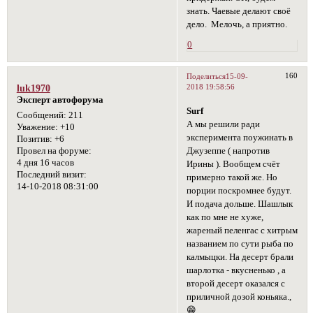
знать. Чаевые делают своё
дело. Мелочь, а приятно.
0
160
Поделиться
15-09-
2018 19:58:56
luk1970
Эксперт автофорума
Surf
Сообщений:
211
А мы решили ради
Уважение:
+10
эксперимента поужинать в
Позитив:
+6
Джузеппе ( напротив
Провел на форуме:
4 дня 16 часов
Ирины ). Вообщем счёт
Последний визит:
примерно такой же. Но
14-10-2018 08:31:00
порции поскромнее будут.
И подача дольше. Шашлык
как по мне не хуже,
жареный пеленгас с хитрым
названием по сути рыба по
калмыцки. На десерт брали
шарлотка - вкусненько , а
второй десерт оказался с
приличной дозой коньяка.,
😁