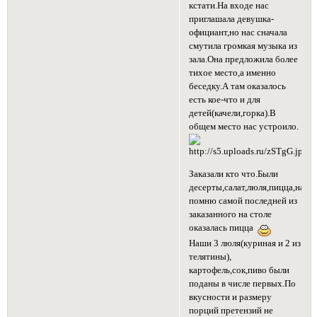
кстати.На входе нас
приглашала девушка-
официант,но нас сначала
смутила громкая музыка из
зала.Она предложила более
тихое место,а именно
беседку.А там оказалось
есть кое-что и для
детей(качели,горка).В
общем место нас устроило.
Заказали кто что.Были
десерты,салат,люля,пицца,напит
помню самой последней из
заказанного на столе
оказалась пицца
Наши 3 люля(куриная и 2 из
телятины),
картофель,сок,пиво были
поданы в числе первых.По
вкусности и размеру
порций претензий не