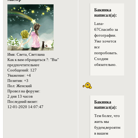
Бакинка
написал(а):
Lana-
67Спасибо за
фотографии.
Уже хочется
все
попробовать.
Имя:
Света, Светлана
Сходим
Как к вам обращаться ?:
"Вы"
обязательно.
предпочтительнее
Сообщений:
127
Уважение:
+4
Позитив:
+3
Пол:
Женский
Провел на форуме:
2 дня 13 часов
Последний визит:
Бакинка
12-01-2020 14:07:47
написал(а):
Тем более, что
жить мы
будем,вероятно,
в вашем