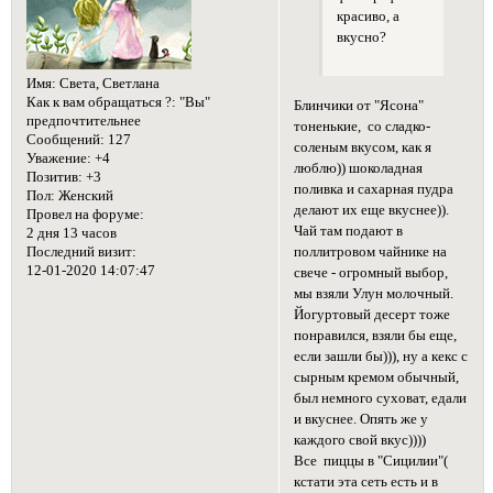
красиво, а
вкусно?
Имя:
Света, Светлана
Как к вам обращаться ?:
"Вы"
Блинчики от "Ясона"
предпочтительнее
тоненькие, со сладко-
Сообщений:
127
соленым вкусом, как я
Уважение:
+4
люблю)) шоколадная
Позитив:
+3
поливка и сахарная пудра
Пол:
Женский
делают их еще вкуснее)).
Провел на форуме:
Чай там подают в
2 дня 13 часов
поллитровом чайнике на
Последний визит:
12-01-2020 14:07:47
свече - огромный выбор,
мы взяли Улун молочный.
Йогуртовый десерт тоже
понравился, взяли бы еще,
если зашли бы))), ну а кекс с
сырным кремом обычный,
был немного суховат, едали
и вкуснее. Опять же у
каждого свой вкус))))
Все пиццы в "Сицилии"(
кстати эта сеть есть и в