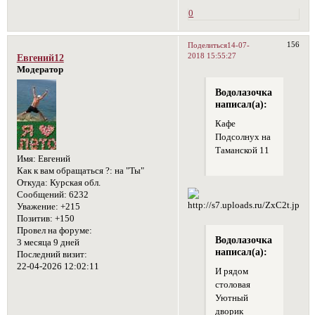
0
156
Поделиться
14-07-
2018 15:55:27
Евгений12
Модератор
Водолазочка
написал(а):
Кафе
Подсолнух на
Таманской 11
Имя:
Евгений
Как к вам обращаться ?:
на "Ты"
Откуда:
Курская обл.
Сообщений:
6232
Уважение:
+215
Позитив:
+150
Провел на форуме:
Водолазочка
3 месяца 9 дней
написал(а):
Последний визит:
22-04-2026 12:02:11
И рядом
столовая
Уютный
дворик