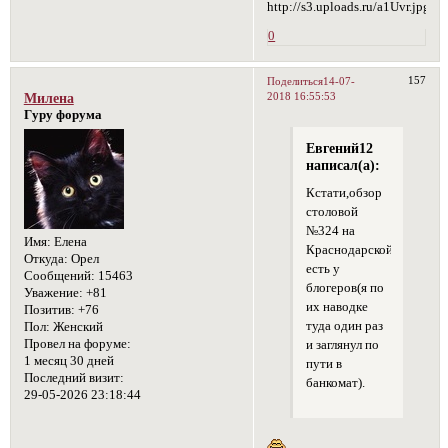
0
157
Поделиться
14-07-
2018 16:55:53
Милена
Гуру форума
Евгений12
написал(а):
Кстати,обзор
столовой
№324 на
Имя:
Елена
Краснодарской,8
Откуда:
Орел
есть у
Сообщений:
15463
блогеров(я по
Уважение:
+81
их наводке
Позитив:
+76
туда один раз
Пол:
Женский
Провел на форуме:
и заглянул по
1 месяц 30 дней
пути в
Последний визит:
банкомат).
29-05-2026 23:18:44