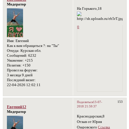
Модератор
На Горького,18
0
Имя:
Евгений
Как к вам обращаться ?:
на "Ты"
Откуда:
Курская обл.
Сообщений:
6232
Уважение:
+215
Позитив:
+150
Провел на форуме:
3 месяца 9 дней
Последний визит:
22-04-2026 12:02:11
153
Поделиться
13-07-
2018 21:59:37
Евгений12
Модератор
Краснодарская,8
Отзыв от Юрия
Озаровского
Ссылка