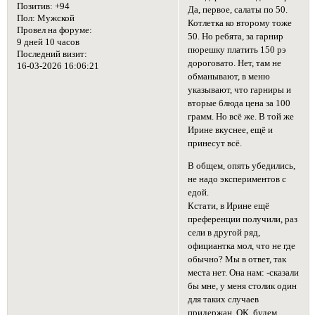
Позитив:
+94
Да, первое, салаты по 50.
Пол:
Мужской
Котлетка ко второму тоже
Провел на форуме:
50. Но ребята, за гарнир
9 дней 10 часов
пюрешку платить 150 рэ
Последний визит:
дороговато. Нет, там не
16-03-2026 16:06:21
обманывают, в меню
указывают, что гарниры и
вторые блюда цена за 100
грамм. Но всё же. В той же
Ирине вкуснее, ещё и
принесут всё.
В общем, опять убедились,
не надо экспериментов с
едой.
Кстати, в Ирине ещё
преференции получили, раз
сели в другой ряд,
официантка мол, что не где
обычно? Мы в ответ, так
места нет. Она нам: -сказали
бы мне, у меня столик один
для таких случаев
придержан. ОК, будем