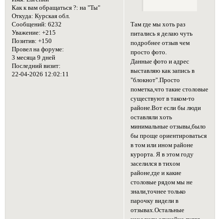
Как к вам обращаться ?:
на "Ты"
Откуда:
Курская обл.
Там где мы хоть раз
Сообщений:
6232
Уважение:
+215
питались я делаю чуть
Позитив:
+150
подробнее отзыв чем
Провел на форуме:
просто фото.
3 месяца 9 дней
Данные фото и адрес
Последний визит:
выставляю как запись в
22-04-2026 12:02:11
"блокнот".Просто
пометка,что такие столовые
существуют в таком-то
районе.Вот если бы люди
оставляли хоть
минимальные отзывы,было
бы проще ориентироваться
в том или ином районе
курорта. Я в этом году
заселился в тихом
районе,где и какие
столовые рядом мы не
знали,точнее только
парочку видели в
отзывах.Остальные