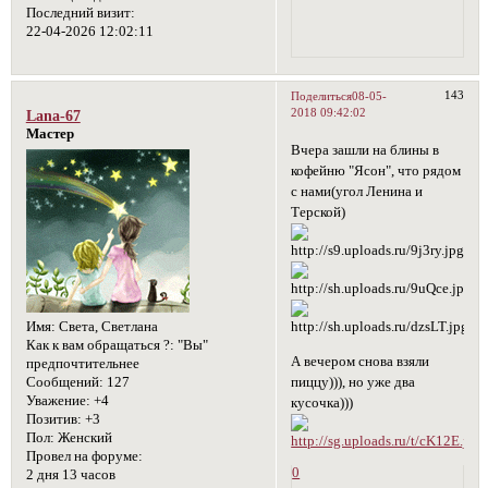
Последний визит:
22-04-2026 12:02:11
143
Поделиться
08-05-
2018 09:42:02
Lana-67
Мастер
Вчера зашли на блины в
кофейню "Ясон", что рядом
с нами(угол Ленина и
Терской)
Имя:
Света, Светлана
Как к вам обращаться ?:
"Вы"
А вечером снова взяли
предпочтительнее
Сообщений:
127
пиццу))), но уже два
Уважение:
+4
кусочка)))
Позитив:
+3
Пол:
Женский
Провел на форуме:
0
2 дня 13 часов