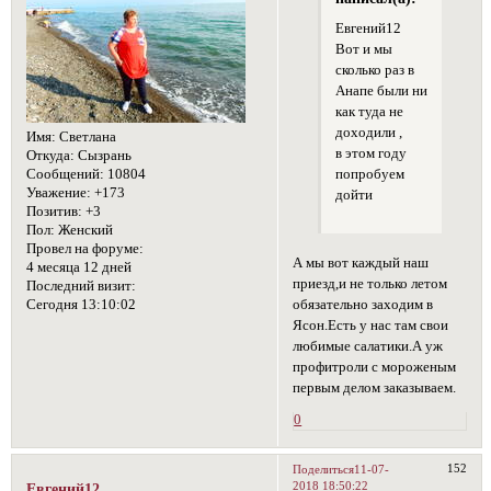
Евгений12
Вот и мы
сколько раз в
Анапе были ни
как туда не
доходили ,
Имя:
Светлана
в этом году
Откуда:
Сызрань
попробуем
Сообщений:
10804
Уважение:
+173
дойти
Позитив:
+3
Пол:
Женский
Провел на форуме:
А мы вот каждый наш
4 месяца 12 дней
приезд,и не только летом
Последний визит:
обязательно заходим в
Сегодня 13:10:02
Ясон.Есть у нас там свои
любимые салатики.А уж
профитроли с мороженым
первым делом заказываем.
0
152
Поделиться
11-07-
2018 18:50:22
Евгений12