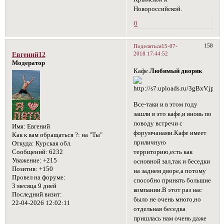
Новороссийской.
0
158
Поделиться
15-07-
2018 17:44:52
Евгений12
Модератор
Кафе
Любимый дворик
Все-таки и в этом году
зашли в это кафе,и вновь по
поводу встречи с
Имя:
Евгений
форумчанами.Кафе имеет
Как к вам обращаться ?:
на "Ты"
приличную
Откуда:
Курская обл.
территорию,есть как
Сообщений:
6232
Уважение:
+215
основной зал,так и беседки
Позитив:
+150
на заднем дворе,а потому
Провел на форуме:
способно принять большие
3 месяца 9 дней
компании.В этот раз нас
Последний визит:
было не очень много,но
22-04-2026 12:02:11
отдельная беседка
пришлась нам очень даже