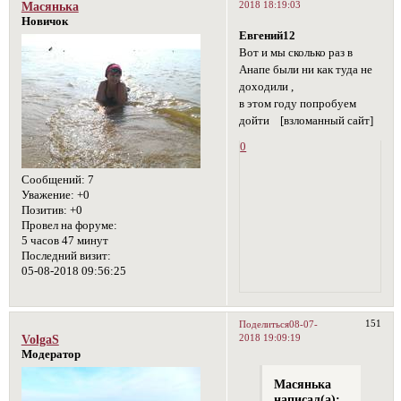
2018 18:19:03
Масянька
Новичок
Евгений12
Вот и мы сколько раз в
Анапе были ни как туда не
доходили ,
в этом году попробуем
дойти
[взломанный сайт]
0
Сообщений:
7
Уважение:
+0
Позитив:
+0
Провел на форуме:
5 часов 47 минут
Последний визит:
05-08-2018 09:56:25
151
Поделиться
08-07-
2018 19:09:19
VolgaS
Модератор
Масянька
написал(а):