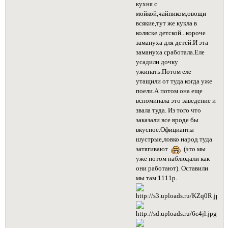
кухня с
мойкой,чайником,овощи
всякие,тут же кукла в
коляске детской...короче
замануха для детей.И эта
замануха сработала.Еле
усадили дочку
ужинать.Потом еле
утащили от туда когда уже
поели.А потом она еще
вспоминала это заведение и
звала туда. Из того что
заказали все вроде бы
вкусное.Официанты
шустрые,ловко народ туда
затягивают
(это мы
уже потом наблюдали как
они работают). Оставили
мы там 1111р.