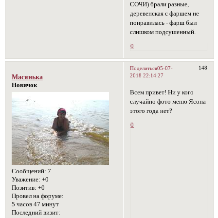
СОЧИ) брали разные,
деревенская с фаршем не
понравилась - фарш был
слишком подсушенный.
0
148
Поделиться
05-07-
2018 22:14:27
Масянька
Новичок
Всем привет! Ни у кого
случайно фото меню Ясона
этого года нет?
0
Сообщений:
7
Уважение:
+0
Позитив:
+0
Провел на форуме:
5 часов 47 минут
Последний визит: