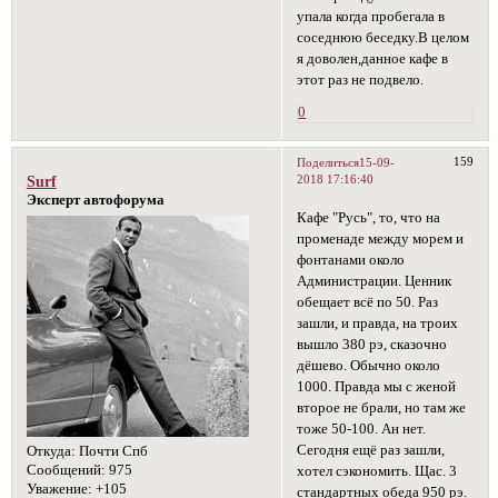
упала когда пробегала в
соседнюю беседку.В целом
я доволен,данное кафе в
этот раз не подвело.
0
159
Поделиться
15-09-
2018 17:16:40
Surf
Эксперт автофорума
Кафе "Русь", то, что на
променаде между морем и
фонтанами около
Администрации. Ценник
обещает всё по 50. Раз
зашли, и правда, на троих
вышло 380 рэ, сказочно
дёшево. Обычно около
1000. Правда мы с женой
второе не брали, но там же
тоже 50-100. Ан нет.
Сегодня ещё раз зашли,
Откуда:
Почти Спб
Сообщений:
975
хотел сэкономить. Щас. 3
Уважение:
+105
стандартных обеда 950 рэ.