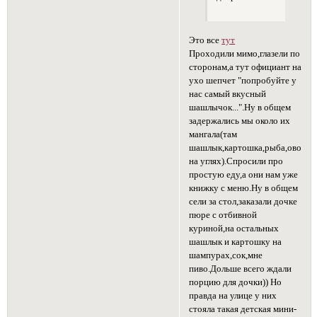
Это все
тут
Проходили мимо,глазели по
сторонам,а тут официант на
ухо шепчет "попробуйте у
нас самый вкусный
шашлычок...".Ну в общем
задержались мы около их
мангала(там
шашлык,картошка,рыба,овощи
на углях).Спросили про
простую еду,а они нам уже
книжку с меню.Ну в общем
сели за стол,заказали дочке
пюре с отбивной
куриной,на остальных
шашлык и картошку на
шампурах,сок,мне
пиво.Дольше всего ждали
порцию для дочки)) Но
правда на улице у них
стояла такая детская мини-