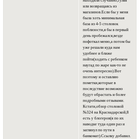
находили случайно,гуляя
или возвращаясь из
магазинов.Если бы у меня
была хоть минимальная
база из 4-5 столовок
поблизости,я бы в первый
день пробежался,везде
пофоткал меню,а потом бы
уже решали куда нам
удобнее и ближе
пойти(ходить с ребенком
наугад по жаре как-то не
очень интересно).Вот
поэтому и оставляю
пометки,которые в
последствие возможно
будут обрастать и более
подробными отзывами.
Кстати,обзор столовой
№324 на Краснадарской,8
есть у блогеров(я по их
наводке туда один раз и
заглянул по пути в
банкомат).Ссылку добавил.