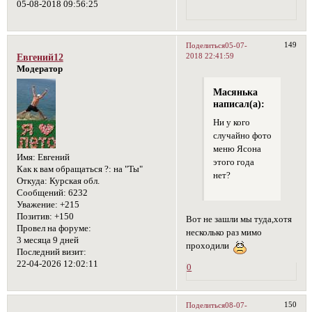
05-08-2018 09:56:25
149
Поделиться
05-07-
2018 22:41:59
Евгений12
Модератор
Масянька
написал(а):
Ни у кого
случайно фото
меню Ясона
Имя:
Евгений
этого года
Как к вам обращаться ?:
на "Ты"
нет?
Откуда:
Курская обл.
Сообщений:
6232
Уважение:
+215
Позитив:
+150
Вот не зашли мы туда,хотя
Провел на форуме:
несколько раз мимо
3 месяца 9 дней
проходили
Последний визит:
22-04-2026 12:02:11
0
150
Поделиться
08-07-