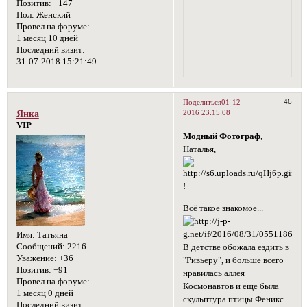
Позитив:
+147
Пол:
Женский
Провел на форуме:
1 месяц 10 дней
Последний визит:
31-07-2018 15:21:49
46
Поделиться
01-12-
2016 23:15:08
Янка
VIP
Модный Фотограф
,
Наталья,
!
Всё такое знакомое...
Имя:
Татьяна
Сообщений:
2216
В детстве обожала ездить в
Уважение:
+36
"Ривьеру", и больше всего
Позитив:
+91
нравилась аллея
Провел на форуме:
Космонавтов и еще была
1 месяц 0 дней
скульптура птицы Феникс.
Последний визит: