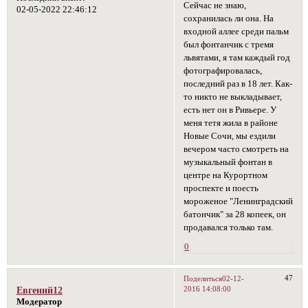
Сейчас не знаю,
02-05-2022 22:46:12
сохранилась ли она. На
входной аллее среди пальм
был фонтанчик с тремя
львятами, я там каждый год
фотографировалась,
последний раз в 18 лет. Как-
то никто не выкладывает,
есть нет он в Ривьере. У
меня тетя жила в районе
Новые Сочи, мы ездили
вечером часто смотреть на
музыкальный фонтан в
центре на Курортном
проспекте и поесть
мороженое "Ленинградский
батончик" за 28 копеек, он
продавался только там.
0
47
Поделиться
02-12-
2016 14:08:00
Евгений12
Модератор