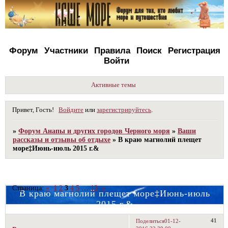
Форум
Участники
Правила
Поиск
Регистрация
Войти
Активные темы
Привет, Гость!
Войдите
или
зарегистрируйтесь
.
»
Форум Анапы и других городов Черного моря
»
Ваши
рассказы и отзывы об отдыхе
»
В краю магнолий плещет
море‡Июнь-июль 2015 г.&
Страница:
«
1
2
3
4
5
…
13
»
В краю магнолий плещет море‡Июнь-июль
2015 г.&
41
Поделиться
01-12-