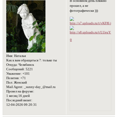
В основном день пляжно
прошел, а не
фотографически )))
0
Имя:
Наталья
Как к вам обращаться ?:
только ты
Откуда:
Челябинск
Сообщений:
5221
Уважение:
+101
Позитив:
+71
Пол:
Женский
Mail Agent:
_sunny-day_@mail.ru
Провел на форуме:
1 месяц 16 дней
Последний визит:
12-04-2026 09:20:31