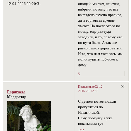
12-04-2026 09:20:31
овощей, мы там, конечно,
набрали, потому что все
выглядело вкусно-красиво,
да и торговать армяне
умеют. Но после этого по-
моему, еще раз туда
заходили, и то, потому что
по пути было. А так все
равно рынок дороговатый.
И то, что нам хотелось, мы
могли купить поближе к
дому.
0
56
Поделиться
02-12-
2016 20:12:35
Paparazza
Модератор
С детьми потом пошли
прогуляться по
Навагинской.
Саму прогулку я уже
показывала тут
тык