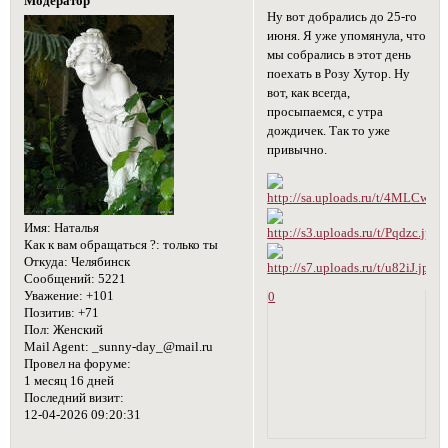
Модератор
Ну вот добрались до 25-го
июня. Я уже упомянула, что
мы собрались в этот день
поехать в Розу Хутор. Ну
вот, как всегда,
просыпаемся, с утра
дождичек. Так то уже
привычно.
Имя:
Наталья
Как к вам обращаться ?:
только ты
Откуда:
Челябинск
Сообщений:
5221
Уважение:
+101
0
Позитив:
+71
Пол:
Женский
Mail Agent:
_sunny-day_@mail.ru
Провел на форуме:
1 месяц 16 дней
Последний визит:
12-04-2026 09:20:31