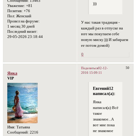
Сообщений:
15463
)))
Уважение:
+81
Позитив:
+76
Пол:
Женский
Провел на форуме:
У нас такая традиция -
1 месяц 30 дней
каждый раз в отпуске на
Последний визит:
юге мы покупаем себе
29-05-2026 23:18:44
новую миску.))) И забираем
ее потом домой)
0
50
Поделиться
02-12-
2016 15:09:11
Янка
VIP
Евгений12
написал(а):
Янка
написал(а):Всё
такое
знакомое...А
вот мне пока
Имя:
Татьяна
не знакомое
Сообщений:
2216