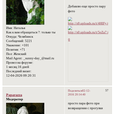
Добавлю еще просто пару
фото
Имя:
Наталья
Как к вам обращаться ?:
только ты
Откуда:
Челябинск
0
Сообщений:
5221
Уважение:
+101
Позитив:
+71
Пол:
Женский
Mail Agent:
_sunny-day_@mail.ru
Провел на форуме:
1 месяц 16 дней
Последний визит:
12-04-2026 09:20:31
57
Поделиться
02-12-
2016 20:14:40
Paparazza
Модератор
просто пара фото при
возвращении с прогулки