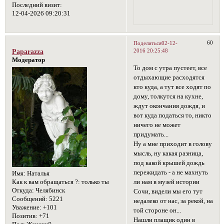
Последний визит:
12-04-2026 09:20:31
60
Поделиться
02-12-
2016 20:25:48
Paparazza
Модератор
То дом с утра пустеет, все
отдыхающие расходятся
кто куда, а тут все ходят по
дому, толкутся на кухне,
ждут окончания дождя, и
вот куда податься то, никто
ничего не может
придумать...
Ну а мне приходит в голову
мысль, ну какая разница,
под какой крышей дождь
пережидать - а не махнуть
Имя:
Наталья
ли нам в музей истории
Как к вам обращаться ?:
только ты
Откуда:
Челябинск
Сочи, видели мы его тут
Сообщений:
5221
недалеко от нас, за рекой, на
Уважение:
+101
той стороне он...
Позитив:
+71
Нашли плащик один в