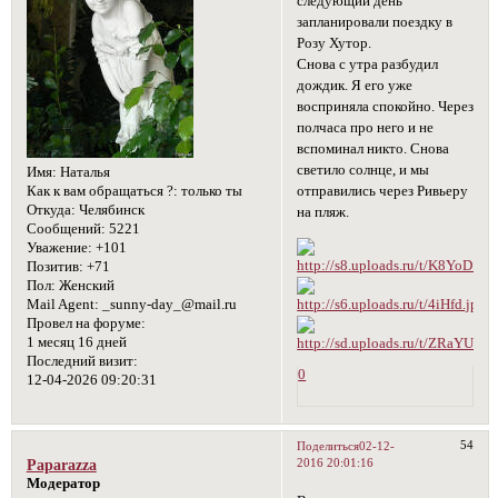
следующий день
запланировали поездку в
Розу Хутор.
Снова с утра разбудил
дождик. Я его уже
восприняла спокойно. Через
полчаса про него и не
вспоминал никто. Снова
светило солнце, и мы
Имя:
Наталья
отправились через Ривьеру
Как к вам обращаться ?:
только ты
Откуда:
Челябинск
на пляж.
Сообщений:
5221
Уважение:
+101
Позитив:
+71
Пол:
Женский
Mail Agent:
_sunny-day_@mail.ru
Провел на форуме:
1 месяц 16 дней
Последний визит:
0
12-04-2026 09:20:31
54
Поделиться
02-12-
2016 20:01:16
Paparazza
Модератор