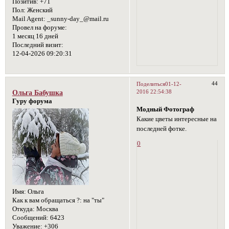
Позитив:
+71
Пол:
Женский
Mail Agent:
_sunny-day_@mail.ru
Провел на форуме:
1 месяц 16 дней
Последний визит:
12-04-2026 09:20:31
44
Поделиться
01-12-
2016 22:54:38
Ольга Бабушка
Гуру форума
Модный Фотограф
Какие цветы интересные на
последней фотке.
0
Имя:
Ольга
Как к вам обращаться ?:
на "ты"
Откуда:
Москва
Сообщений:
6423
Уважение:
+306