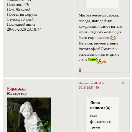
Позитив:
+76
Пол:
Женский
Провел на форуме:
Мы без очереди смогли,
1 месяц 30 дней
правда, погода была
Последний визит:
дождливая и самое начало
29-05-2026 23:18:44
июня - видимо желающих
было еще немного
Наталья, замечательные
фотографии! Смотрю и
вспоминаю наш отдых в
2015
0
52
Поделиться
02-12-
2016 19:54:40
Paparazza
Модератор
Янка
написал(а):
был
фонтанчик с
тремя