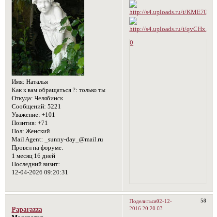
0
Имя:
Наталья
Как к вам обращаться ?:
только ты
Откуда:
Челябинск
Сообщений:
5221
Уважение:
+101
Позитив:
+71
Пол:
Женский
Mail Agent:
_sunny-day_@mail.ru
Провел на форуме:
1 месяц 16 дней
Последний визит:
12-04-2026 09:20:31
58
Поделиться
02-12-
2016 20:20:03
Paparazza