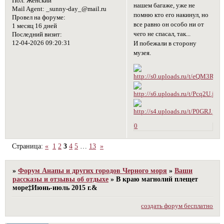
Пол:
Женский
нашем багаже, уже не
Mail Agent:
_sunny-day_@mail.ru
помню кто его накинул, но
Провел на форуме:
все равно он особо ни от
1 месяц 16 дней
чего не спасал, так...
Последний визит:
12-04-2026 09:20:31
И побежали в сторону
музея.
0
Страница:
«
1
2
3
4
5
…
13
»
»
Форум Анапы и других городов Черного моря
»
Ваши
рассказы и отзывы об отдыхе
»
В краю магнолий плещет
море‡Июнь-июль 2015 г.&
создать форум бесплатно