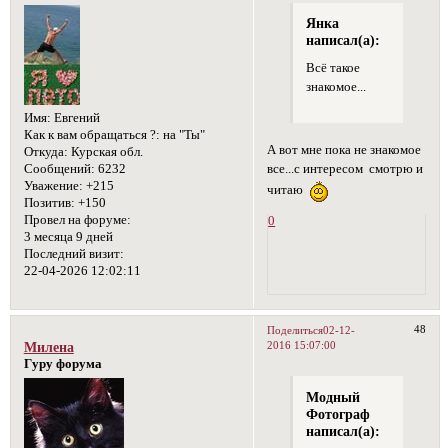
Янка
написал(а):
Всё такое
знакомое...
Имя:
Евгений
Как к вам обращаться ?:
на "Ты"
А вот мне пока не знакомое
Откуда:
Курская обл.
все...с интересом смотрю и
Сообщений:
6232
Уважение:
+215
читаю
Позитив:
+150
Провел на форуме:
0
3 месяца 9 дней
Последний визит:
22-04-2026 12:02:11
48
Поделиться
02-12-
2016 15:07:00
Милена
Гуру форума
Модный
Фотограф
написал(а):