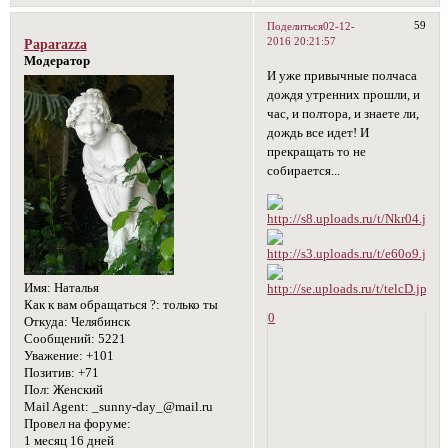
59
Поделиться
02-12-
2016 20:21:57
Paparazza
Модератор
И уже привычные полчаса
дождя утренних прошли, и
час, и полтора, и знаете ли,
дождь все идет! И
прекращать то не
собирается...
Имя:
Наталья
Как к вам обращаться ?:
только ты
0
Откуда:
Челябинск
Сообщений:
5221
Уважение:
+101
Позитив:
+71
Пол:
Женский
Mail Agent:
_sunny-day_@mail.ru
Провел на форуме:
1 месяц 16 дней