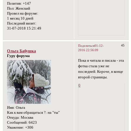
Позитив:
+147
Пол:
Женский
Провел на форуме:
1 месяц 10 дней
Последний визит:
31-07-2018 15:21:49
45
Поделиться
01-12-
2016 22:56:09
Ольга Бабушка
Гуру форума
Пока я читала и писала - эта
фотка стала уже не
последней. Короче, в конце
второй страницы.
0
Имя:
Ольга
Как к вам обращаться ?:
на "ты"
Откуда:
Москва
Сообщений:
6423
Уважение:
+306