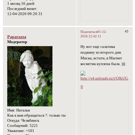
1 месяц 16 дней
Последний визит:
12-04-2026 09:20:31
43
Поделиться
01-12-
2016 22:42:11
Paparazza
Модератор
Ну вот еще салатика
подкину из второго дня.
Миска, кстати, в Магнит
косметик куплена была. )))
0
Имя:
Наталья
Как к вам обращаться ?:
только ты
Откуда:
Челябинск
Сообщений:
5221
Уважение:
+101