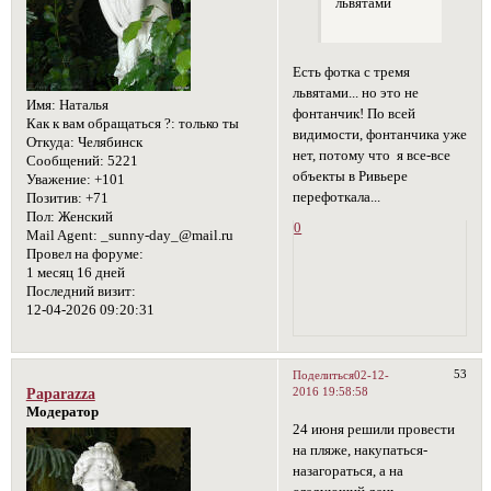
львятами
Есть фотка с тремя
львятами... но это не
Имя:
Наталья
фонтанчик! По всей
Как к вам обращаться ?:
только ты
видимости, фонтанчика уже
Откуда:
Челябинск
нет, потому что я все-все
Сообщений:
5221
объекты в Ривьере
Уважение:
+101
перефоткала...
Позитив:
+71
Пол:
Женский
0
Mail Agent:
_sunny-day_@mail.ru
Провел на форуме:
1 месяц 16 дней
Последний визит:
12-04-2026 09:20:31
53
Поделиться
02-12-
2016 19:58:58
Paparazza
Модератор
24 июня решили провести
на пляже, накупаться-
назагораться, а на