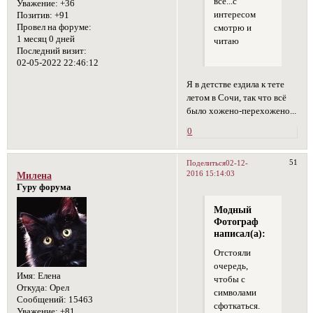
все...с
Уважение:
+36
интересом
Позитив:
+91
Провел на форуме:
смотрю и
1 месяц 0 дней
читаю
Последний визит:
02-05-2022 22:46:12
Я в детстве ездила к тете
летом в Сочи, так что всё
было хожено-перехожено...
0
51
Поделиться
02-12-
2016 15:14:03
Милена
Гуру форума
Модный
Фотограф
написал(а):
Отстояли
очередь,
Имя:
Елена
чтобы с
Откуда:
Орел
символами
Сообщений:
15463
сфоткаться.
Уважение:
+81