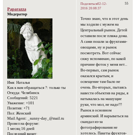
55
Поделиться
02-12-
2016 20:08:37
Paparazza
Модератор
Точно знаю, что в этот день
мы ходили с мужем на
Центральный рынок. Детей
оставили после пляжа дома.
А сами пошли за фруктами-
овощами, ну и рынок
посмотреть. Вот сейчас
сижу вспоминаю, по какой
причине фоток у меня нет...
Во-первых, сам рынок
оказался крытым, и
освещение там было не
Имя:
Наталья
очень. Во-вторых, пытаясь
Как к вам обращаться ?:
только ты
Откуда:
Челябинск
навести объектив на ряды, я
Сообщений:
5221
натыкалась на машущие
Уважение:
+101
руки, что мол, не надо!!!
Позитив:
+71
Рынок в основном
Пол:
Женский
армянский. И нарываться на
Mail Agent:
_sunny-day_@mail.ru
скандал из-за
Провел на форуме:
фотографирования не
1 месяц 16 дней
хотелось. Пакеты фруктов-
Последний визит: