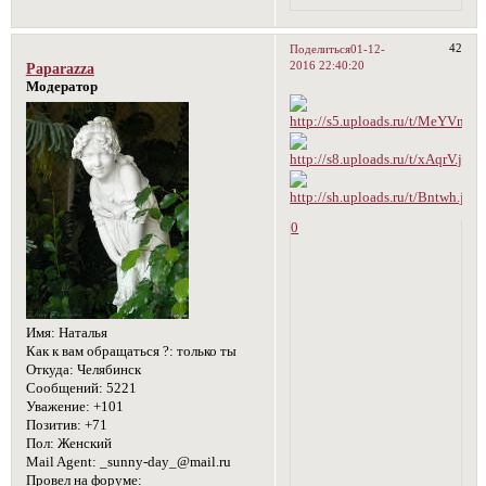
42
Поделиться
01-12-
2016 22:40:20
Paparazza
Модератор
0
Имя:
Наталья
Как к вам обращаться ?:
только ты
Откуда:
Челябинск
Сообщений:
5221
Уважение:
+101
Позитив:
+71
Пол:
Женский
Mail Agent:
_sunny-day_@mail.ru
Провел на форуме: