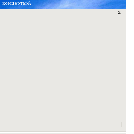
и концерты&
21