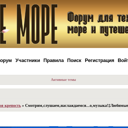
орум
Участники
Правила
Поиск
Регистрация
Вой
Активные темы
оя крепость
»
Смотрим,слушаем,наслаждаемся...о,музыка!‡Любимы