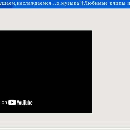
ушаем,наслаждаемся...о,музыка!‡Любимые клипы 