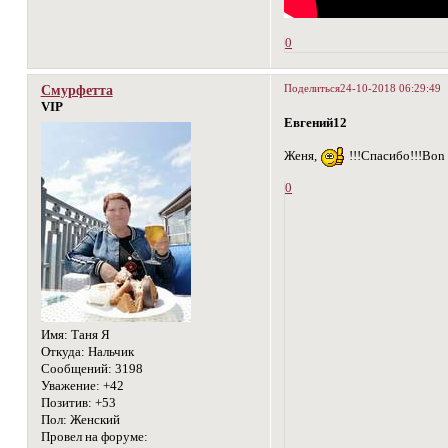
0
Поделиться
24-10-2018 06:29:49
Смурфетта
VIP
Евгений12
Женя,
!!!Спасибо!!!Bon 
0
Имя:
Таня Я
Откуда:
Нальчик
Сообщений:
3198
Уважение:
+42
Позитив:
+53
Пол:
Женский
Провел на форуме: