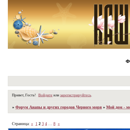
Ф
Привет, Гость!
Войдите
или
зарегистрируйтесь
.
»
Форум Анапы и других городов Черного моря
»
Мой дом - м
Страница:
«
1
2
3
4
…
8
»