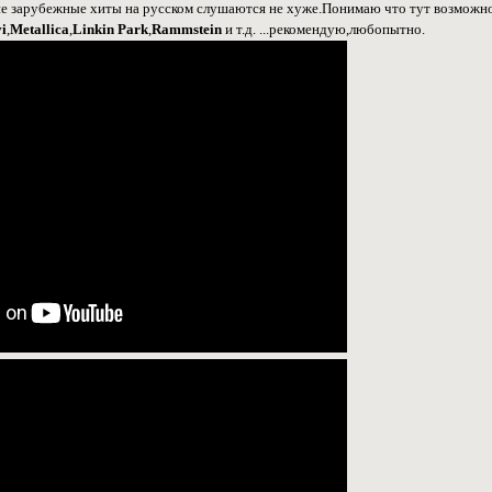
ие зарубежные хиты на русском слушаются не хуже.Понимаю что тут возможно 
i
,
Metallica
,
Linkin Park
,
Rammstein
и т.д. ...рекомендую,любопытно.