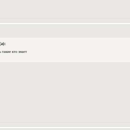
а):
ь такие кто знает