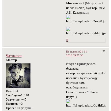
Мичманский (Матросский
после 1920 г.) бульвар - пам.
А.И. Казарскому
0
32
Поделиться
21-11-
2016 09:27:56
Чатланин
Мастер
Виды с Приморского
бульвара:
в сторону артиллерийской и
песчаной бухт (между
бухтами пам.
освободителям
Имя:
Uef
Севастополя и "Штык-
Сообщений:
101
парус")
Уважение:
+45
Позитив:
+2
Провел на форуме: