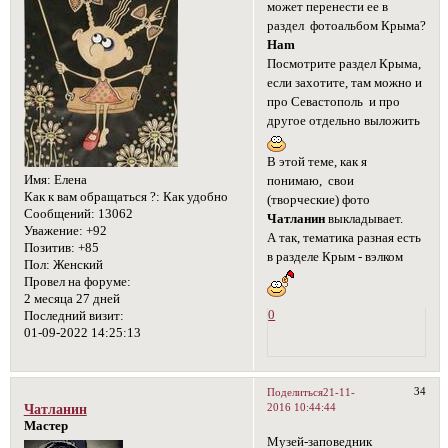
может перенести ее в
раздел фотоальбом Крыма?
Ham
Посмотрите раздел Крыма,
если захотите, там можно и
про Севастополь и про
другое отдельно выложить
В этой теме, как я
Имя:
Елена
понимаю, свои
Как к вам обращаться ?:
Как удобно
(творческие) фото
Сообщений:
13062
Чатланин
выкладывает.
Уважение:
+92
А так, тематика разная есть
Позитив:
+85
в разделе Крым - вэлком
Пол:
Женский
Провел на форуме:
2 месяца 27 дней
0
Последний визит:
01-09-2022 14:25:13
34
Поделиться
21-11-
2016 10:44:44
Чатланин
Мастер
Музей-заповедник