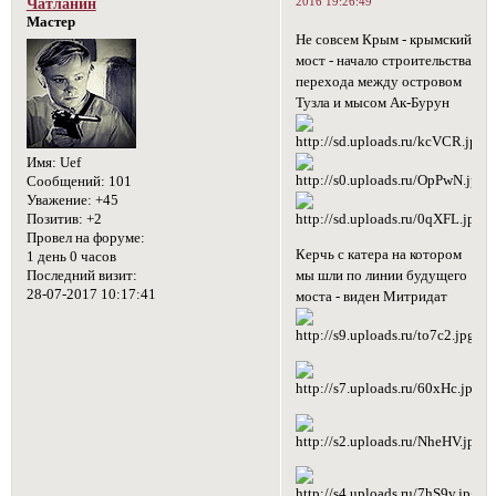
2016 19:26:49
Чатланин
Мастер
Не совсем Крым - крымский
мост - начало строительства
перехода между островом
Тузла и мысом Ак-Бурун
Имя:
Uef
Сообщений:
101
Уважение:
+45
Позитив:
+2
Провел на форуме:
Керчь с катера на котором
1 день 0 часов
Последний визит:
мы шли по линии будущего
28-07-2017 10:17:41
моста - виден Митридат