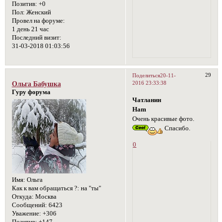
Позитив:
+0
Пол:
Женский
Провел на форуме:
1 день 21 час
Последний визит:
31-03-2018 01:03:56
29
Поделиться
20-11-
2016 23:33:38
Ольга Бабушка
Гуру форума
Чатланин
Ham
Очень красивые фото.
Спасибо.
0
Имя:
Ольга
Как к вам обращаться ?:
на "ты"
Откуда:
Москва
Сообщений:
6423
Уважение:
+306