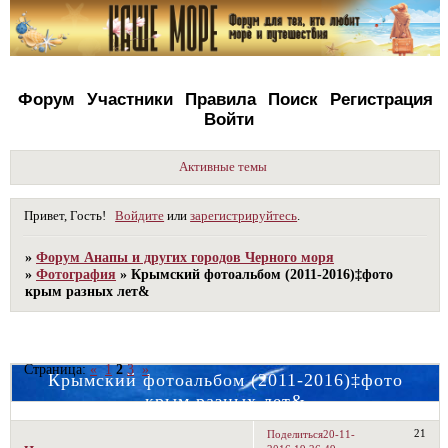
Форум
Участники
Правила
Поиск
Регистрация
Войти
Активные темы
Привет, Гость!
Войдите
или
зарегистрируйтесь
.
»
Форум Анапы и других городов Черного моря
»
Фотография
»
Крымский фотоальбом (2011-2016)‡фото
крым разных лет&
Страница:
«
1
2
3
»
Крымский фотоальбом (2011-2016)‡фото
крым разных лет&
21
Поделиться
20-11-