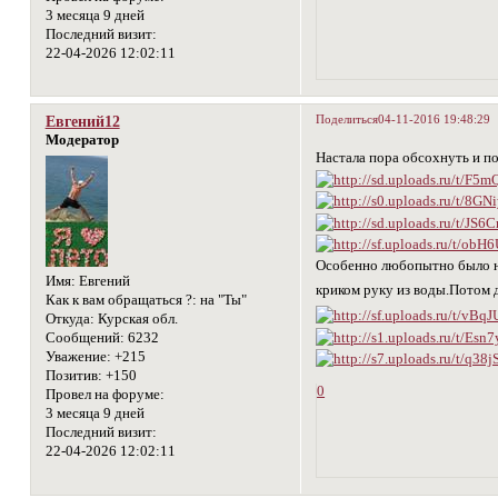
3 месяца 9 дней
Последний визит:
22-04-2026 12:02:11
Поделиться
04-11-2016 19:48:29
Евгений12
Модератор
Настала пора обсохнуть и п
Особенно любопытно было н
Имя:
Евгений
криком руку из воды.Потом 
Как к вам обращаться ?:
на "Ты"
Откуда:
Курская обл.
Сообщений:
6232
Уважение:
+215
Позитив:
+150
0
Провел на форуме:
3 месяца 9 дней
Последний визит:
22-04-2026 12:02:11