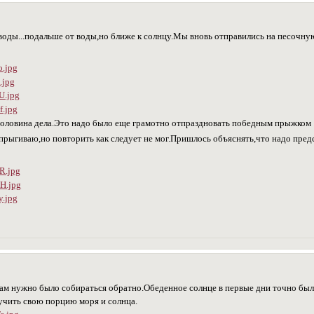
воды...подальше от воды,но ближе к солнцу.Мы вновь отправились на песочну
 половина дела.Это надо было еще грамотно отпраздновать победным прыжко
дпрыгиваю,но повторить как следует не мог.Пришлось объяснять,что надо пред
ам нужно было собираться обратно.Обеденное солнце в первые дни точно было
учить свою порцию моря и солнца.