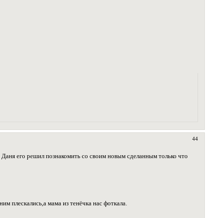
44
а Даня его решил познакомить со своим новым сделанным только что
им плескались,а мама из тенёчка нас фоткала.