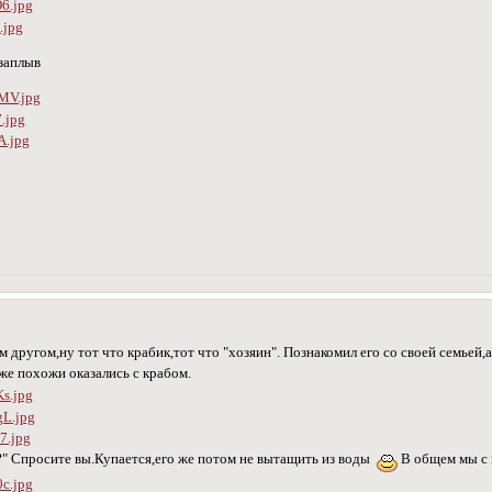
 заплыв
другом,ну тот что крабик,тот что "хозяин". Познакомил его со своей семьей,
же похожи оказались с крабом.
я?" Спросите вы.Купается,его же потом не вытащить из воды
В общем мы с н