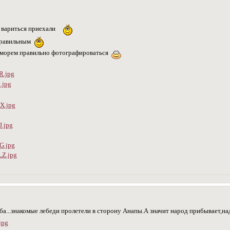
е вариться приехали
 правильным
м морем правильно фотографироваться
еба...знакомые лебеди пролетели в сторону Анапы.А значит народ прибывает,н