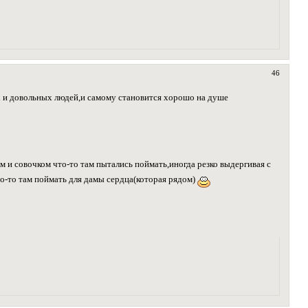
46
х и довольных людей,и самому становится хорошо на душе
 и совочком что-то там пытались поймать,иногда резко выдергивая с
о-то там поймать для дамы сердца(которая рядом)