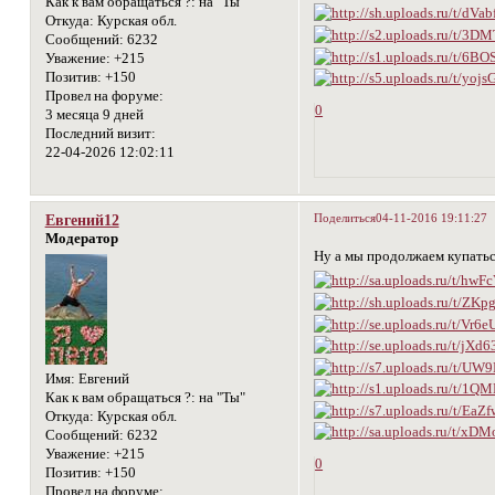
Как к вам обращаться ?:
на "Ты"
Откуда:
Курская обл.
Сообщений:
6232
Уважение:
+215
Позитив:
+150
Провел на форуме:
0
3 месяца 9 дней
Последний визит:
22-04-2026 12:02:11
Поделиться
04-11-2016 19:11:27
Евгений12
Модератор
Ну а мы продолжаем купатьс
Имя:
Евгений
Как к вам обращаться ?:
на "Ты"
Откуда:
Курская обл.
Сообщений:
6232
Уважение:
+215
0
Позитив:
+150
Провел на форуме: