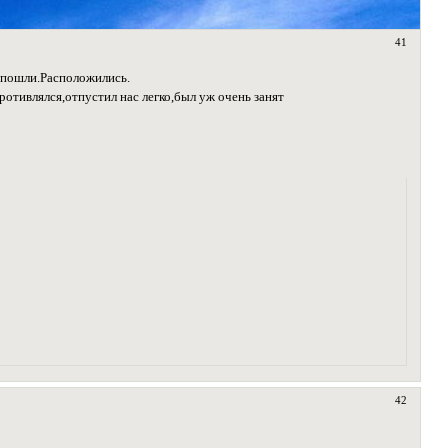
41
и пошли.Расположились.
отивлялся,отпустил нас легко,был уж очень занят
42