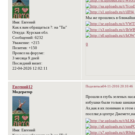
Мы же прошлись в ближайши
Имя:
Евгений
Как к вам обращаться ?:
на "Ты"
Откуда:
Курская обл.
Сообщений:
6232
Уважение:
+215
0
Позитив:
+150
Провел на форуме:
3 месяца 9 дней
Последний визит:
22-04-2026 12:02:11
Поделиться
04-11-2016 20:10:46
Евгений12
Модератор
Прошли в глубь зеленых наса
избушки были только шишки,
Ах,как я их понимаю в этом
поселке,в центре Джемете,н
Имя:
Евгений