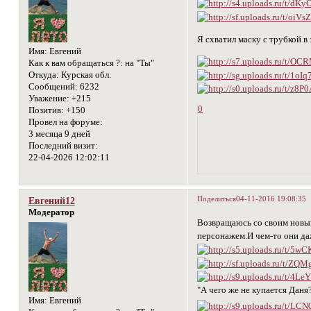
Я схватил маску с трубкой в
Имя:
Евгений
Как к вам обращаться ?:
на "Ты"
Откуда:
Курская обл.
Сообщений:
6232
Уважение:
+215
0
Позитив:
+150
Провел на форуме:
3 месяца 9 дней
Последний визит:
22-04-2026 12:02:11
Поделиться
04-11-2016 19:08:35
Евгений12
Модератор
Возвращаюсь со своим новым 
персонажем.И чем-то они да
"А чего же не купается Дан
Имя:
Евгений