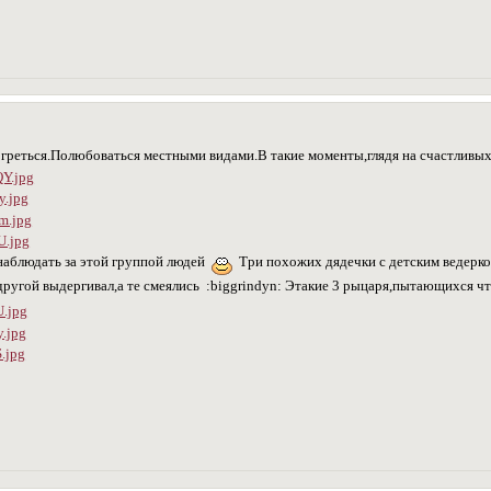
огреться.Полюбоваться местными видами.В такие моменты,глядя на счастливы
аблюдать за этой группой людей
Три похожих дядечки с детским ведерком
другой выдергивал,а те смеялись :biggrindyn: Этакие 3 рыцаря,пытающихся чт