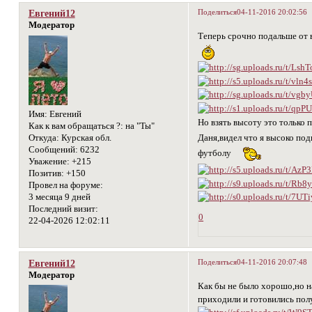
Поделиться
04-11-2016 20:02:56
Евгений12
Модератор
Теперь срочно подальше от 
Имя:
Евгений
Но взять высоту это только
Как к вам обращаться ?:
на "Ты"
Откуда:
Курская обл.
Даня,видел что я высоко по
Сообщений:
6232
футболу
Уважение:
+215
Позитив:
+150
Провел на форуме:
3 месяца 9 дней
Последний визит:
0
22-04-2026 12:02:11
Поделиться
04-11-2016 20:07:48
Евгений12
Модератор
Как бы не было хорошо,но н
приходили и готовились пол