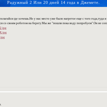
Радужный 2 Или 20 дней 14 года в Джемете.
олагайся где хочешь.Но у нас место уже было нагретое еще с того года,туда 
ся со своим роботом на берегу.Мы же "пошли пока воду попробуем".Он не сопр
.