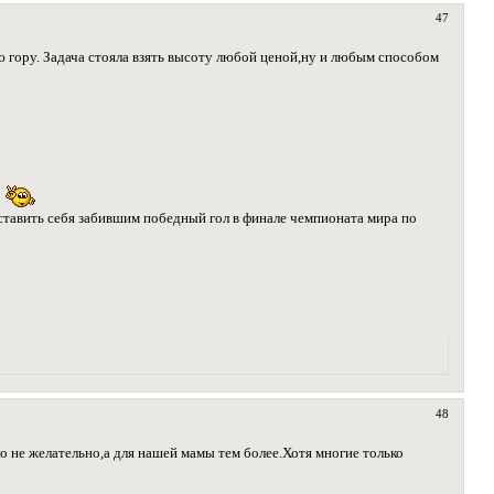
47
ю гору. Задача стояла взять высоту любой ценой,ну и любым способом
м
ставить себя забившим победный гол в финале чемпионата мира по
48
 не желательно,а для нашей мамы тем более.Хотя многие только