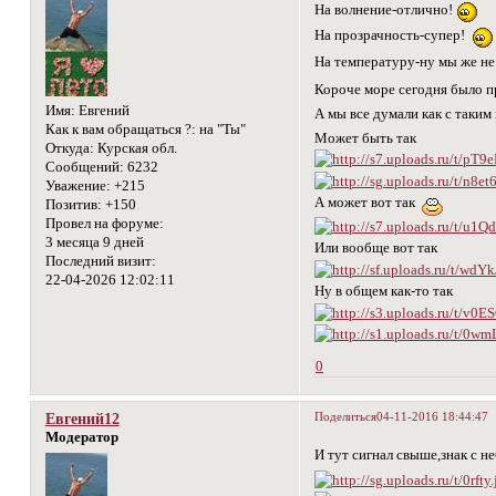
На волнение-отлично!
На прозрачность-супер!
На температуру-ну мы же н
Короче море сегодня было
Имя:
Евгений
А мы все думали как с таки
Как к вам обращаться ?:
на "Ты"
Может быть так
Откуда:
Курская обл.
Сообщений:
6232
Уважение:
+215
А может вот так
Позитив:
+150
Провел на форуме:
3 месяца 9 дней
Или вообще вот так
Последний визит:
22-04-2026 12:02:11
Ну в общем как-то так
0
Поделиться
04-11-2016 18:44:47
Евгений12
Модератор
И тут сигнал свыше,знак с н