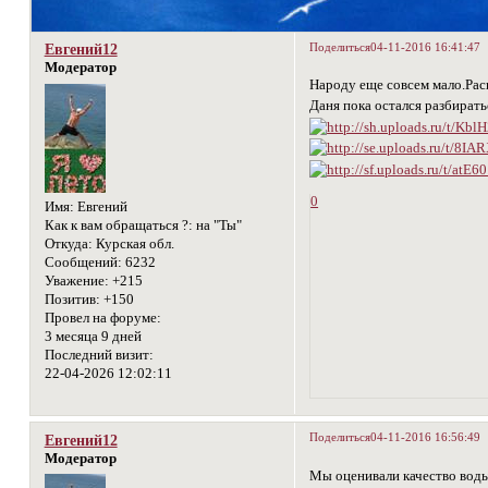
Поделиться
04-11-2016 16:41:47
Евгений12
Модератор
Народу еще совсем мало.Расп
Даня пока остался разбирать
0
Имя:
Евгений
Как к вам обращаться ?:
на "Ты"
Откуда:
Курская обл.
Сообщений:
6232
Уважение:
+215
Позитив:
+150
Провел на форуме:
3 месяца 9 дней
Последний визит:
22-04-2026 12:02:11
Поделиться
04-11-2016 16:56:49
Евгений12
Модератор
Мы оценивали качество воды