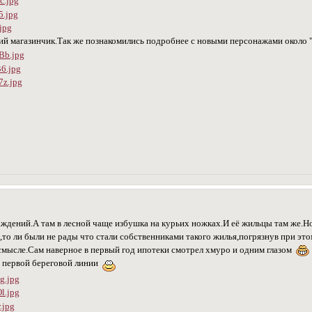
й магазинчик.Так же познакомились подробнее с новыми персонажами около 
ждений.А там в лесной чаще избушка на курьих ножках.И её жильцы там же.Но
то ли были не рады что стали собственниками такого жилья,погрязнув при эт
 смысле.Сам наверное в первый год ипотеки смотрел хмуро и одним глазом
а первой береговой линии