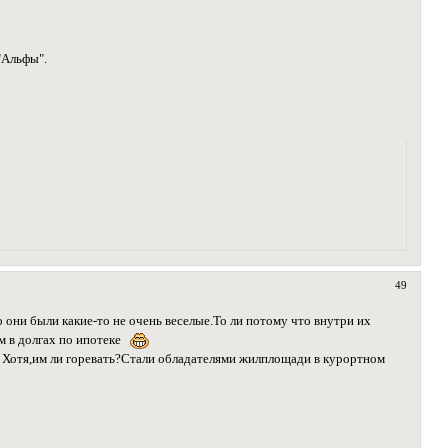
"Альфы".
49
 они были какие-то не очень веселые.То ли потому что внутри их
ом в долгах по ипотеке
Хотя,им ли горевать?Стали обладателями жилплощади в курортном