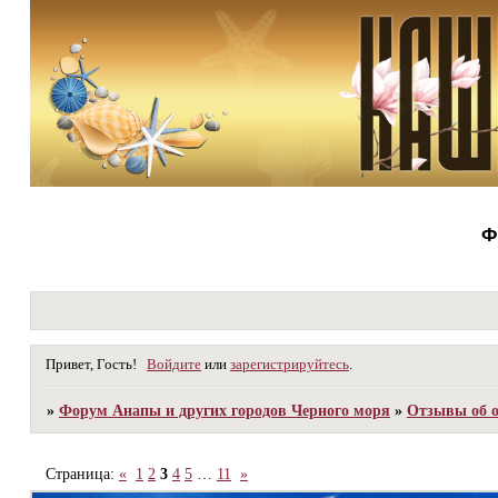
Ф
Привет, Гость!
Войдите
или
зарегистрируйтесь
.
»
Форум Анапы и других городов Черного моря
»
Отзывы об о
Страница:
«
1
2
3
4
5
…
11
»