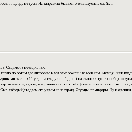
гостинице где ночуем. На заправках бывают очень вкусные слойки.
сов. Садимся в поезд ночью.
Ставлю по бокам две литровые в лёд замороженные Бонаквы. Между ними кла
инками часов в 11 утра на следующий день ( на станции, где то в обед покуп
картофель в мундире, заворачиваю его по 3-4 в фольгу. Колбасу сыро-копчёную
. Сыр твёрдый(съедаем его утром на завтрак). Огурцы, помидоры. Ну и орешки,