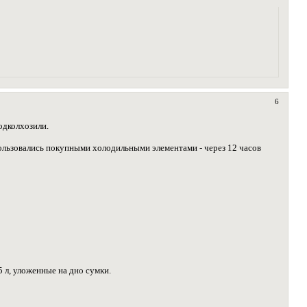
6
одколхозили.
ользовались покупными холодильными элементами - через 12 часов
 л, уложенные на дно сумки.