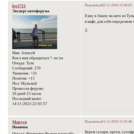
Поделиться
02-11-2016 13:46:03
lex1721
Эксперт автофорума
Езжу в Анапу на авто из Тул
в кафе, для себя определили
0
Имя:
Алексей
Как к вам обращаться ?:
на ты
Откуда:
Тула
Сообщений:
270
Уважение:
+31
Позитив:
+15
Пол:
Мужской
Провел на форуме:
20 дней 13 часов
Последний визит:
14-11-2023 22:05:57
Поделиться
11-11-2016 11:35:49
Маруся
Новичок
Берем сухари, орехи, сухофр
Откуда:
Череповец Вологодская обл