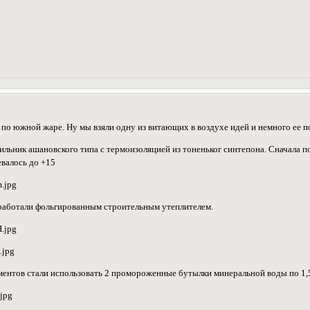
и по южной жаре. Ну мы взяли одну из витающих в воздухе идей и немного ее п
льник ашановского типа с термоизоляцией из тоненьког синтепона. Сначала п
валось до +15
оработали фольгированным строительным утеплителем.
ментов стали использовать 2 промороженные бутылки минеральной воды по 1,5