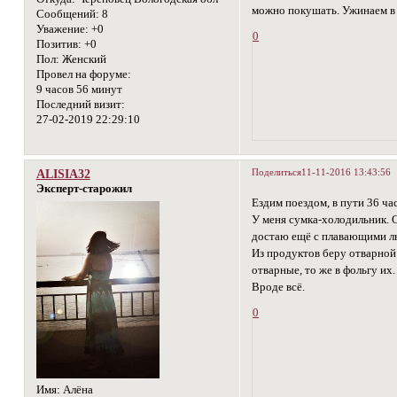
можно покушать. Ужинаем в 
Сообщений:
8
Уважение:
+0
0
Позитив:
+0
Пол:
Женский
Провел на форуме:
9 часов 56 минут
Последний визит:
27-02-2019 22:29:10
Поделиться
11-11-2016 13:43:56
ALISIA32
Эксперт-старожил
Ездим поездом, в пути 36 ча
У меня сумка-холодильник. 
достаю ещё с плавающими льд
Из продуктов беру отварной 
отварные, то же в фольгу их
Вроде всё.
0
Имя:
Алёна