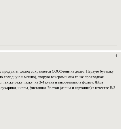
4
ду продукты. холод сохраняется ООООчень на долго. Первую бутылку
аю холодную и меняю), вторую вечером и она то же прохладная.
, так же режу палку на 3-4 куска и заворачиваю в фольгу. Яйца
 сухарики, чипсы, фисташки. Ролтон (лапша и картошка) в качестве Н/З.