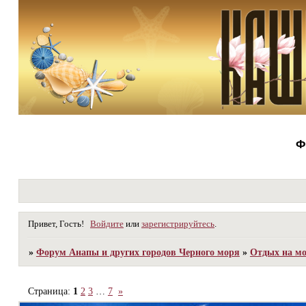
Ф
Привет, Гость!
Войдите
или
зарегистрируйтесь
.
»
Форум Анапы и других городов Черного моря
»
Отдых на мо
Страница:
1
2
3
…
7
»