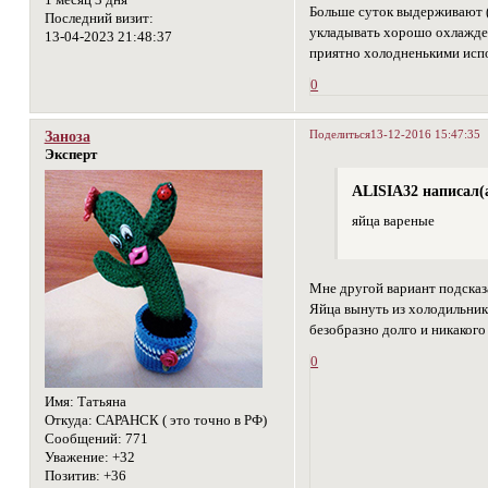
1 месяц 3 дня
Больше суток выдерживают (
Последний визит:
укладывать хорошо охлажден
13-04-2023 21:48:37
приятно холодненькими испо
0
Поделиться
13-12-2016 15:47:35
Заноза
Эксперт
ALISIA32 написал(а
яйца вареные
Мне другой вариант подсказал
Яйца вынуть из холодильник
безобразно долго и никакого
0
Имя:
Татьяна
Откуда:
САРАНСК ( это точно в РФ)
Сообщений:
771
Уважение:
+32
Позитив:
+36