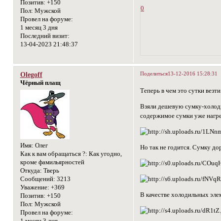
Позитив:
+150
0
Пол:
Мужской
Провел на форуме:
1 месяц 3 дня
Последний визит:
13-04-2023 21:48:37
Поделиться
13-12-2016 15:28:31
Olegoff
Чёрный плащ
Теперь в чем это сутки везт
Взяли дешевую сумку-холоди
содержимое сумки уже нагре
Имя:
Олег
Но так не годится. Сумку д
Как к вам обращаться ?:
Как угодно,
кроме фамильярностей
Откуда:
Тверь
Сообщений:
3213
Уважение:
+369
В качестве холодильных эле
Позитив:
+150
Пол:
Мужской
Провел на форуме: