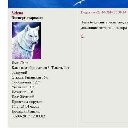
Поделиться
28-10-2016 20:36:14
Velena
Эксперт-старожил
Тема будет интересна тем, к
домашние котлетки и заворач
0
Имя:
Лена
Как к вам обращаться ?:
Тыкать без
раздумий
Откуда:
Рязанская обл.
Сообщений:
1271
Уважение:
+56
Позитив:
+16
Пол:
Женский
Провел на форуме:
17 дней 14 часов
Последний визит:
30-08-2017 12:03:02