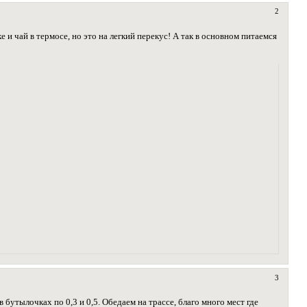
2
 и чай в термосе, но это на легкий перекус! А так в основном питаемся
3
 бутылочках по 0,3 и 0,5. Обедаем на трассе, благо много мест где