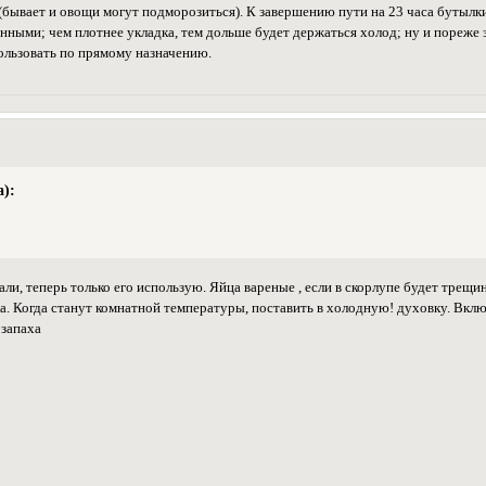
бывает и овощи могут подморозиться). К завершению пути на 23 часа бутылки
ными; чем плотнее укладка, тем дольше будет держаться холод; ну и пореже 
льзовать по прямому назначению.
):
и, теперь только его использую. Яйца вареные , если в скорлупе будет трещина 
а. Когда станут комнатной температуры, поставить в холодную! духовку. Вклю
 запаха