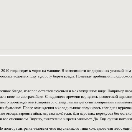
С 2010 года ездим к морю на машине. В зависимости от дорожных условий нам
рожных условиях. Еду в дорогу берем всегда. Поначалу пробовали придорожны
огенное блюдо, которое остается вкусным и в охлажденном виде. Например вар
е в пиве по-австралийски. С недавнего времени вернулись к советской вариа
тного производителя) сварили со стандарными для супа приправами в минима
мся бульоном. После охлаждения в холодильнике получилась холодная курочка 
ые овощи, вареные яйца, нарезка колбаски. Для коротких перекусов без остано
 и все смешиваем. Вкусно, питательно и время занимает. Да. Еще сушки погрызт
о полтора литра на человека чего вкусненького типа холодного чая плюс еще 