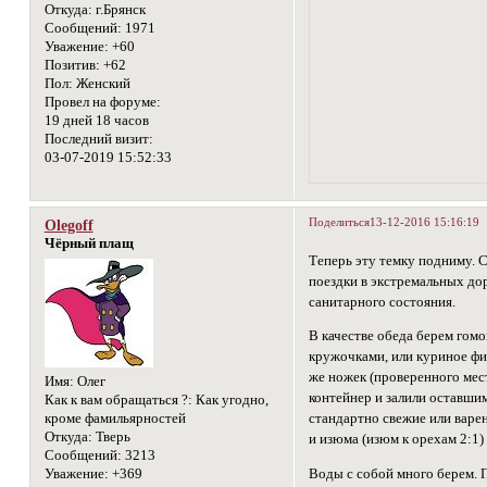
Откуда:
г.Брянск
Сообщений:
1971
Уважение:
+60
Позитив:
+62
Пол:
Женский
Провел на форуме:
19 дней 18 часов
Последний визит:
03-07-2019 15:52:33
Поделиться
13-12-2016 15:16:19
Olegoff
Чёрный плащ
Теперь эту темку подниму. 
поездки в экстремальных до
санитарного состояния.
В качестве обеда берем гом
кружочками, или куриное фил
же ножек (проверенного мес
Имя:
Олег
контейнер и залили оставши
Как к вам обращаться ?:
Как угодно,
кроме фамильярностей
стандартно свежие или варен
Откуда:
Тверь
и изюма (изюм к орехам 2:1)
Сообщений:
3213
Уважение:
+369
Воды с собой много берем. П