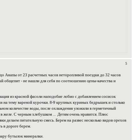
5
 до Анапы от 23 расчетных часов неторопливой поездки до 32 часов
й общепит - не нашли для себя по соотношению цены-качества и
иация из красной фасоли наподобие лобио с добавлением сосисок
ции на тему вареной курочки. 8-9 крупных куриных бедрышек и столько
льном количестве воды, после охлаждения уложили в герметичный
в желе. С черным хлебушком ... Детям очень нравится. Плюс
вки делаем питательную смесь. Берем на развес несколько видов орехов
ь в дороге берем.
пару бутылок минералки.