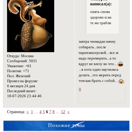
написал(а):
опять снова
здорово и на
те же грабли
завтра чюмадан начну
собирать...после
парихмахерской... все ж
Откуда:
Москва
надо перемерить...а то
Сообщений:
5931
вдруг не влезу во что...
Уважение:
+61
...я хоть одно научилась
Позитив:
+71
делать...это мерить перед
Пол:
Женский
тем как брать с собой...
Провел на форуме:
6 месяцев 24 дня
0
Последний визит:
18-07-2026 23:44:46
Страница:
«
1
…
4
5
6
7
8
…
12
»
Похожие темы