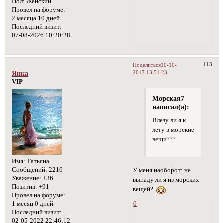
Пол:
Женский
Провел на форуме:
2 месяца 10 дней
Последний визит:
07-08-2026 10:20:28
113
Поделиться
10-10-
2017 13:51:23
Янка
VIP
Морская7
написал(а):
Влезу ли я к
лету в морские
вещи???
Имя:
Татьяна
Сообщений:
2216
У меня наоборот: не
Уважение:
+36
выпаду ли я из морских
Позитив:
+91
вещей?
Провел на форуме:
0
1 месяц 0 дней
Последний визит:
02-05-2022 22:46:12