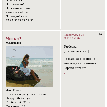
Позитив:
+33
Пол:
Женский
Провел на форуме:
9 месяцев 24 дня
Последний визит:
27-07-2022 22:53:20
110
Поделиться
24-08-
2017 22:22:02
Морская7
Модератор
Герберка
[взломанный сайт]
не знаю. Да они еще не
толстые у них и живота то
нормального нет
0
Имя:
Галина
Как к вам обращаться ?:
на ты
Откуда:
Люберцы
Сообщений:
9105
Уважение:
+110