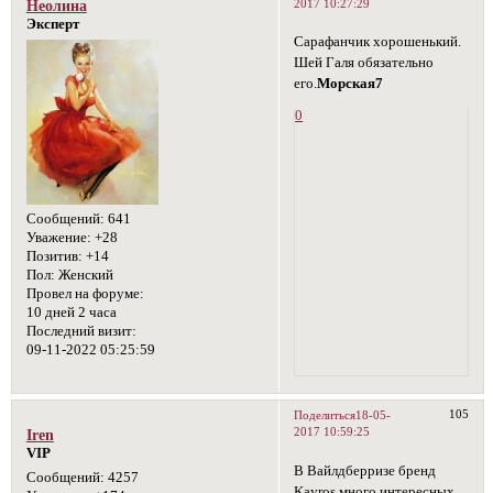
2017 10:27:29
Неолина
Эксперт
Сарафанчик хорошенький.
Шей Галя обязательно
его.
Морская7
0
Сообщений:
641
Уважение:
+28
Позитив:
+14
Пол:
Женский
Провел на форуме:
10 дней 2 часа
Последний визит:
09-11-2022 05:25:59
105
Поделиться
18-05-
2017 10:59:25
Iren
VIP
В Вайлдберризе бренд
Сообщений:
4257
Kayros много интересных