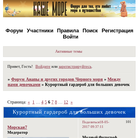
Форум
Участники
Правила
Поиск
Регистрация
Войти
Активные темы
Привет, Гость!
Войдите
или
зарегистрируйтесь
.
»
Форум Анапы и других городов Черного моря
»
Между
нами девочками
»
Курортный гардероб для больших девочек
Страница:
«
1
…
4
5
6
7
8
…
12
»
Курортный гардероб для больших девочек
101
Поделиться
18-05-
2017 09:37:11
Морская7
Модератор
Модный Фотограф