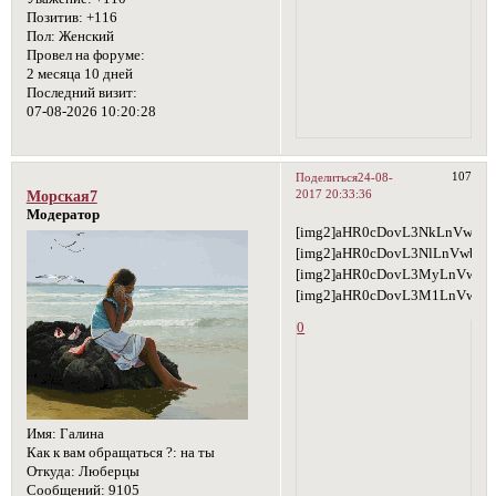
Позитив:
+116
Пол:
Женский
Провел на форуме:
2 месяца 10 дней
Последний визит:
07-08-2026 10:20:28
107
Поделиться
24-08-
2017 20:33:36
Морская7
Модератор
[img2]aHR0cDovL3NkLnVwbG
[img2]aHR0cDovL3NlLnVwbG
[img2]aHR0cDovL3MyLnVwbG
[img2]aHR0cDovL3M1LnVwbG
0
Имя:
Галина
Как к вам обращаться ?:
на ты
Откуда:
Люберцы
Сообщений:
9105