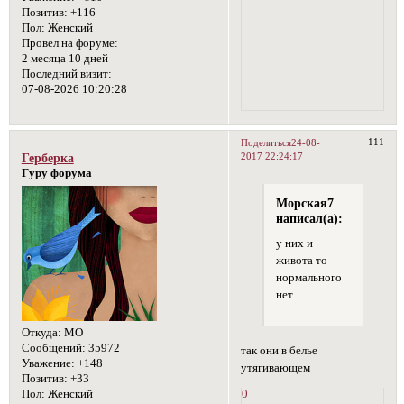
Позитив:
+116
Пол:
Женский
Провел на форуме:
2 месяца 10 дней
Последний визит:
07-08-2026 10:20:28
111
Поделиться
24-08-
2017 22:24:17
Герберка
Гуру форума
Морская7
написал(а):
у них и
живота то
нормального
нет
Откуда:
МО
Сообщений:
35972
так они в белье
Уважение:
+148
утягивающем
Позитив:
+33
0
Пол:
Женский