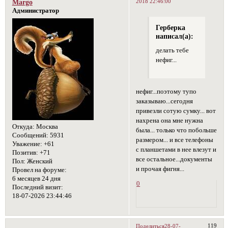
2018 22:46:00
Margo
Администратор
Герберка
написал(а):
делать тебе
нефиг...
нефиг...поэтому тупо
заказываю...сегодня
привезли сотую сумку... вот
нахрена она мне нужна
Откуда:
Москва
была... только что побольше
Сообщений:
5931
размером... и все телефоны
Уважение:
+61
с планшетами в нее влезут и
Позитив:
+71
все остальное...документы
Пол:
Женский
и прочая фигня...
Провел на форуме:
6 месяцев 24 дня
0
Последний визит:
18-07-2026 23:44:46
119
Поделиться
28-07-