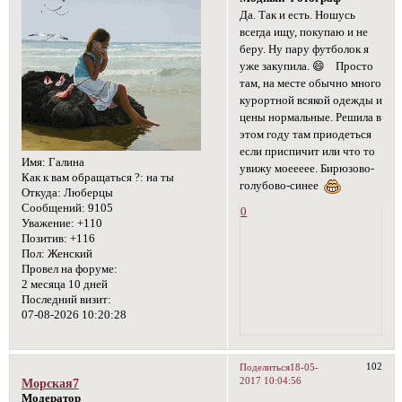
Да. Так и есть. Ношусь
всегда ищу, покупаю и не
беру. Ну пару футболок я
уже закупила. 😄 Просто
там, на месте обычно много
курортной всякой одежды и
цены нормальные. Решила в
этом году там приодеться
если приспичит или что то
Имя:
Галина
увижу моеееее. Бирюзово-
Как к вам обращаться ?:
на ты
голубово-синее
Откуда:
Люберцы
Сообщений:
9105
0
Уважение:
+110
Позитив:
+116
Пол:
Женский
Провел на форуме:
2 месяца 10 дней
Последний визит:
07-08-2026 10:20:28
102
Поделиться
18-05-
2017 10:04:56
Морская7
Модератор