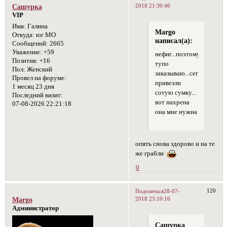
2018 21:30:46
Сашурка
VIP
Имя:
Галина
Margo
Откуда:
юг МО
написал(а):
Сообщений:
2665
Уважение:
+59
нефиг...поэтому
Позитив:
+16
тупо
Пол:
Женский
заказываю...сегодня
Провел на форуме:
привезли
1 месяц 23 дня
сотую сумку...
Последний визит:
вот нахрена
07-08-2026 22:21:18
она мне нужна
опять снова здорово и на те
же грабли
0
120
Поделиться
28-07-
2018 23:10:16
Margo
Администратор
Сашурка