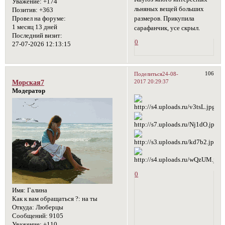
Уважение:
+174
льняных вещей больших
Позитив:
+363
размеров. Прикупила
Провел на форуме:
1 месяц 13 дней
сарафанчик, усе скрыл.
Последний визит:
0
27-07-2026 12:13:15
106
Поделиться
24-08-
2017 20:29:37
Морская7
Модератор
0
Имя:
Галина
Как к вам обращаться ?:
на ты
Откуда:
Люберцы
Сообщений:
9105
Уважение:
+110