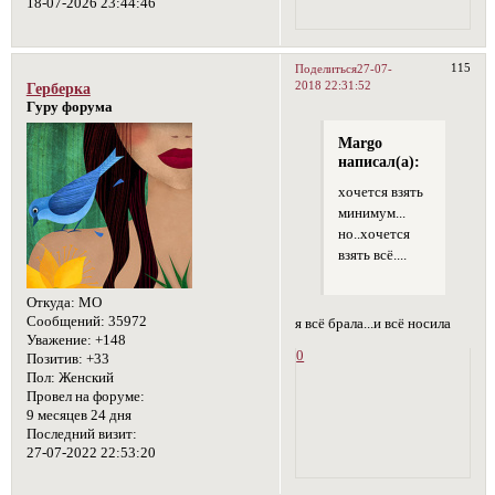
18-07-2026 23:44:46
115
Поделиться
27-07-
2018 22:31:52
Герберка
Гуру форума
Margo
написал(а):
хочется взять
минимум...
но..хочется
взять всё....
Откуда:
МО
Сообщений:
35972
я всё брала...и всё носила
Уважение:
+148
0
Позитив:
+33
Пол:
Женский
Провел на форуме:
9 месяцев 24 дня
Последний визит:
27-07-2022 22:53:20