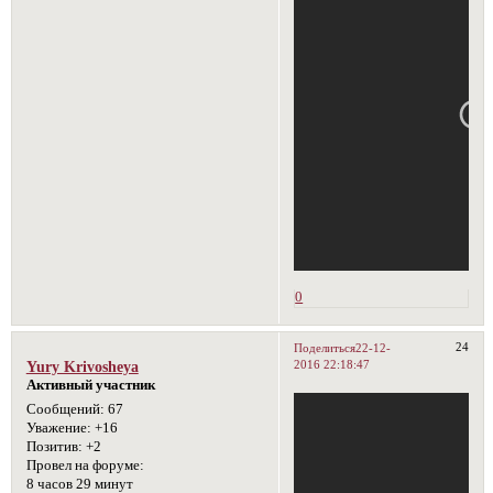
0
24
Поделиться
22-12-
2016 22:18:47
Yury Krivosheya
Активный участник
Сообщений:
67
Уважение:
+16
Позитив:
+2
Провел на форуме:
8 часов 29 минут