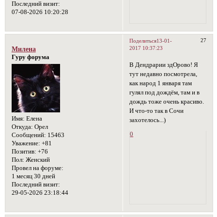
Последний визит:
07-08-2026 10:20:28
27
Поделиться
13-01-
2017 10:37:23
Милена
Гуру форума
В Дендрарии здОрово! Я
тут недавно посмотрела,
как народ 1 января там
гулял под дождём, там и в
дождь тоже очень красиво.
И что-то так в Сочи
Имя:
Елена
захотелось...)
Откуда:
Орел
0
Сообщений:
15463
Уважение:
+81
Позитив:
+76
Пол:
Женский
Провел на форуме:
1 месяц 30 дней
Последний визит:
29-05-2026 23:18:44