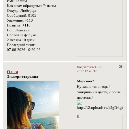
Имя:
Галина
Как к вам обращаться ?:
на ты
Откуда:
Люберцы
Сообщений:
9105
Уважение:
+110
Позитив:
+116
Пол:
Женский
Провел на форуме:
2 месяца 10 дней
Последний визит:
07-08-2026 10:20:28
36
Поделиться
21-01-
2017 12:40:37
Ольга
Эксперт-старожил
Морская7
Ну какие твои годы!
Увидишь и в цвету, и после
цветения!
0