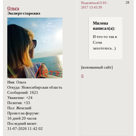
28
Поделиться
13-01-
2017 13:43:39
Ольга
Эксперт-старожил
Милена
написал(а):
И что-то так в
Сочи
захотелось...)
[взломанный сайт]
0
Имя:
Ольга
Откуда:
Новосибирская область
Сообщений:
1621
Уважение:
+24
Позитив:
+33
Пол:
Женский
Провел на форуме:
16 дней 20 часов
Последний визит:
31-07-2026 11:42:02