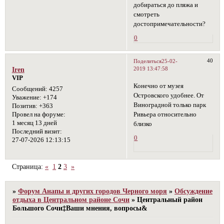
добираться до пляжа и
смотреть
достопримечательности?
0
40
Поделиться
25-02-
2019 13:47:58
Iren
VIP
Конечно от музея
Сообщений:
4257
Островского удобнее. От
Уважение:
+174
Виноградной только парк
Позитив:
+363
Ривьера относительно
Провел на форуме:
1 месяц 13 дней
близко
Последний визит:
0
27-07-2026 12:13:15
Страница:
«
1
2
3
»
»
Форум Анапы и других городов Черного моря
»
Обсуждение
отдыха в Центральном районе Сочи
»
Центральный район
Большого Сочи‡Ваши мнения, вопросы&