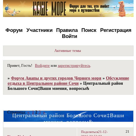
Форум
Участники
Правила
Поиск
Регистрация
Войти
Активные темы
Привет, Гость!
Войдите
или
зарегистрируйтесь
.
»
Форум Анапы и других городов Черного моря
»
Обсуждение
отдыха в Центральном районе Сочи
»
Центральный район
Большого Сочи‡Ваши мнения, вопросы&
Страница:
«
1
2
3
»
Центральный район Большого Сочи‡Ваши
мнения, вопросы&
21
Поделиться
21-12-