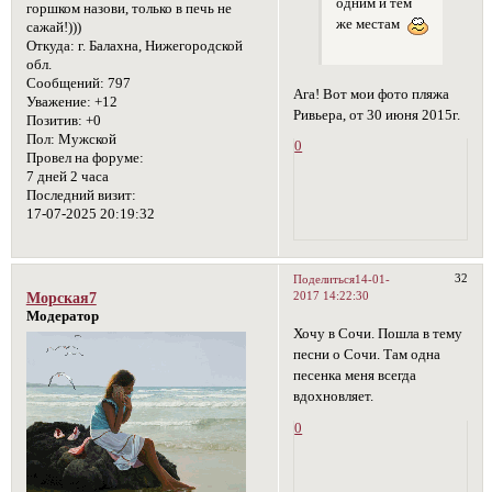
одним и тем
горшком назови, только в печь не
же местам
сажай!)))
Откуда:
г. Балахна, Нижегородской
обл.
Сообщений:
797
Ага! Вот мои фото пляжа
Уважение:
+12
Ривьера, от 30 июня 2015г.
Позитив:
+0
Пол:
Мужской
0
Провел на форуме:
7 дней 2 часа
Последний визит:
17-07-2025 20:19:32
32
Поделиться
14-01-
2017 14:22:30
Морская7
Модератор
Хочу в Сочи. Пошла в тему
песни о Сочи. Там одна
песенка меня всегда
вдохновляет.
0