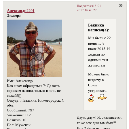
30
Поделиться
13-01-
2017 16:40:27
Александр2201
Эксперт
Бакинка
написал(а):
Мы были с 22
июня по 8
июля 2015. И
ходили по
одним и тем
же местам
Можно было
встречу в
Имя:
Александр
Сочи
Как к вам обращаться ?:
Да хоть
горшком назови, только в печь не
устраивать.
сажай!)))
Откуда:
г. Балахна, Нижегородской
обл.
Сообщений:
797
Уважение:
+12
Дауж, дауж! Я, оказывается,
Позитив:
+0
тоже в те дни там был!!!
Пол:
Мужской
Вот 2 фото на пляже