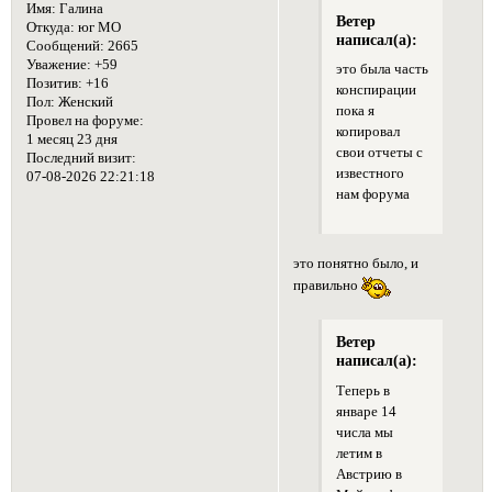
Имя:
Галина
Ветер
Откуда:
юг МО
написал(а):
Сообщений:
2665
Уважение:
+59
это была часть
Позитив:
+16
конспирации
Пол:
Женский
пока я
Провел на форуме:
копировал
1 месяц 23 дня
свои отчеты с
Последний визит:
известного
07-08-2026 22:21:18
нам форума
это понятно было, и
правильно
Ветер
написал(а):
Теперь в
январе 14
числа мы
летим в
Австрию в