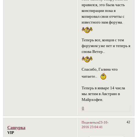
нравился, это была часть
конспирации пока я
копировал свои отчеты с
известного нам форума.
Теперь все, концов с тем
форумом уже нет и теперь я
снова Ветер..
Спасибо, Галина что
читаете..
Теперь в январе 14 числа
мы летим в Австрию в
Майрхофен.
0
42
Поделиться
23-10-
2016 23:04:41
Сашурка
VIP