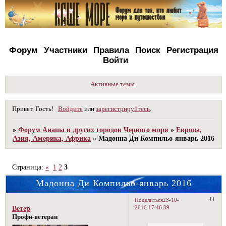
Форум
Участники
Правила
Поиск
Регистрация
Войти
Активные темы
Привет, Гость!
Войдите
или
зарегистрируйтесь
.
»
Форум Анапы и других городов Черного моря
»
Европа,
Азия, Америка, Африка
»
Мадонна Ди Компильо-январь 2016
Страница:
«
1
2
3
Мадонна Ди Компильо-январь 2016
41
Поделиться
23-10-
2016 17:46:39
Ветер
Профи-ветеран