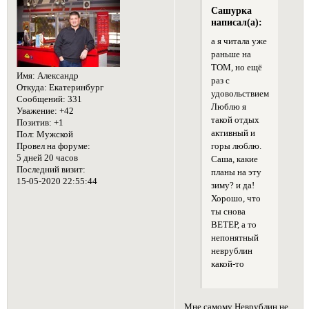
Сашурка
написал(а):
а я читала уже
раньше на
ТОМ, но ещё
Имя:
Александр
раз с
Откуда:
Екатеринбург
удовольствием.
Сообщений:
331
Люблю я
Уважение:
+42
такой отдых
Позитив:
+1
активный и
Пол:
Мужской
Провел на форуме:
горы люблю.
5 дней 20 часов
Саша, какие
Последний визит:
планы на эту
15-05-2020 22:55:44
зиму? и да!
Хорошо, что
ты снова
ВЕТЕР, а то
непонятный
неврублин
какой-то
Мне самому Неврублин не