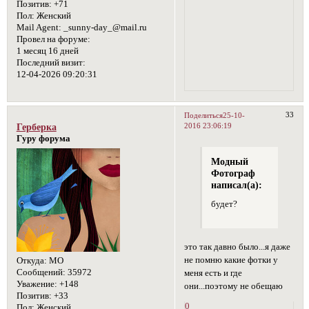
Позитив:
+71
Пол:
Женский
Mail Agent:
_sunny-day_@mail.ru
Провел на форуме:
1 месяц 16 дней
Последний визит:
12-04-2026 09:20:31
33
Поделиться
25-10-
2016 23:06:19
Герберка
Гуру форума
Модный
Фотограф
написал(а):
будет?
это так давно было...я даже
не помню какие фотки у
Откуда:
МО
Сообщений:
35972
меня есть и где
Уважение:
+148
они...поэтому не обещаю
Позитив:
+33
0
Пол:
Женский