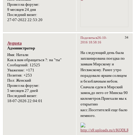
Провел на форуме:
9 месяцев 24 дня
Последний визит:
27-07-2022 22:53:20
34
Поделиться
26-10-
2016 18:58:16
Avgusta
Администратор
На следующий день была
Имя:
Натали
запланирована поездка по
Как к вам обращаться ?:
на "ты"
замкам Мирскому и
Сообщений:
12525
Несвжскому. Ранее утро
Уважение:
+171
Позитив:
+253
порадовало ярким солнцем
Пол:
Женский
и безоблачным небом.
Провел на форуме:
Сначала едем в Мирский
5 месяцев 27 дней
замок,до него от Минска 90
Последний визит:
километров.Приехали мы к
18-07-2026 22:04:01
открытию
касс.Посетителей еще было
немного.