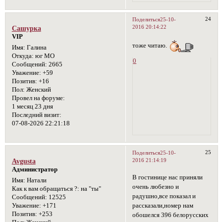
24
Поделиться
25-10-
2016 20:14:22
Сашурка
VIP
тоже читаю.
Имя:
Галина
Откуда:
юг МО
0
Сообщений:
2665
Уважение:
+59
Позитив:
+16
Пол:
Женский
Провел на форуме:
1 месяц 23 дня
Последний визит:
07-08-2026 22:21:18
25
Поделиться
25-10-
2016 21:14:19
Avgusta
Администратор
В гостинице нас приняли
Имя:
Натали
очень любезно и
Как к вам обращаться ?:
на "ты"
радушно,все показал и
Сообщений:
12525
рассказали,номер нам
Уважение:
+171
Позитив:
+253
обошелся 396 белорусских