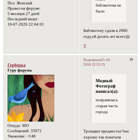
Пол:
Женский
библиотеки не
Провел на форуме:
было
5 месяцев 27 дней
Последний визит:
18-07-2026 22:04:01
Библиотеку сдали в 2006
году,ей десять лет всего)))
0
30
Поделиться
25-10-
2016 22:53:35
Герберка
Гуру форума
Модный
Фотограф
написал(а):
понравилась
старая часть
города
Откуда:
МО
Сообщений:
35972
Троицкое предместье?нас
Уважение:
+148
хорошо так покатали