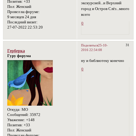
Позитив:
+33
экскурсией...и Верхний
Пол:
Женский
город и Остров Слёз...много
Провел на форуме:
всего
9 месяцев 24 дня
Последний визит:
0
27-07-2022 22:53:20
31
Поделиться
25-10-
2016 22:54:08
Герберка
Гуру форума
ну и библиотеку конечно
0
Откуда:
МО
Сообщений:
35972
Уважение:
+148
Позитив:
+33
Пол:
Женский
Провел на форуме: