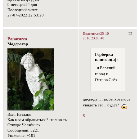
9 месяцев 24 дня
Последний визит:
27-07-2022 22:53:20
32
Поделиться
25-10-
2016 23:03:48
Paparazza
Модератор
Герберка
написал(а):
..и Верхний
город и
Остров Слёз...
да-да-да.... так бы хотелось
увидеть это... будет?
Имя:
Наталья
0
Как к вам обращаться ?:
только ты
Откуда:
Челябинск
Сообщений:
5221
Уважение:
+101