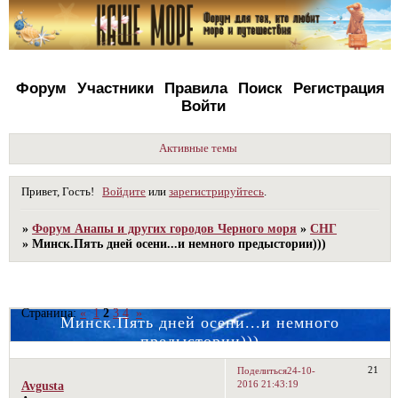
Форум
Участники
Правила
Поиск
Регистрация
Войти
Активные темы
Привет, Гость!
Войдите
или
зарегистрируйтесь
.
»
Форум Анапы и других городов Черного моря
»
СНГ
»
Минск.Пять дней осени...и немного предыстории)))
Страница:
«
1
2
3
4
»
Минск.Пять дней осени...и немного
предыстории)))
21
Поделиться
24-10-
2016 21:43:19
Avgusta