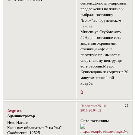
семьей.Долго штудировала
предложения по жилью,и
выбрала гостиницу
"Вояж",во Фрунзенском
районе
Минска,ул.Якубовского
52А,при гостинице есть
закрытая охраняемая
стоянка,и кафе,она
вплотную примыкает к
спортивному центру,где
есть бассейн.Метро
Кунцевщина находится в 20
минутах спокойной
ходьбы.
0
23
Поделиться
25-10-
2016 20:04:02
Avgusta
Администратор
Фото гостиницы
Имя:
Натали
Как к вам обращаться ?:
на "ты"
Сообщений:
12525