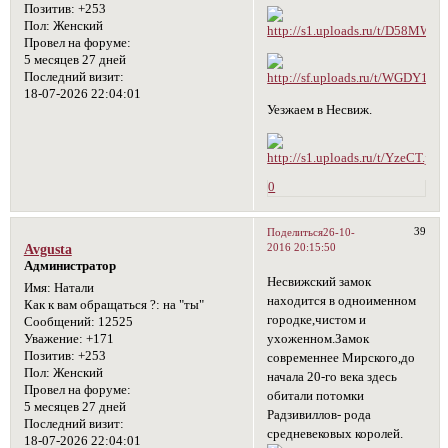
Позитив:
+253
Пол:
Женский
Провел на форуме:
5 месяцев 27 дней
Последний визит:
18-07-2026 22:04:01
Уезжаем в Несвиж.
0
39
Поделиться
26-10-
2016 20:15:50
Avgusta
Администратор
Несвижский замок
Имя:
Натали
находится в одноименном
Как к вам обращаться ?:
на "ты"
городке,чистом и
Сообщений:
12525
ухоженном.Замок
Уважение:
+171
Позитив:
+253
современнее Мирского,до
Пол:
Женский
начала 20-го века здесь
Провел на форуме:
обитали потомки
5 месяцев 27 дней
Радзивиллов- рода
Последний визит:
средневековых королей.
18-07-2026 22:04:01