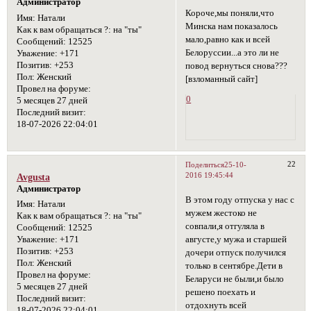
Администратор
Короче,мы поняли,что
Имя:
Натали
Минска нам показалось
Как к вам обращаться ?:
на "ты"
мало,равно как и всей
Сообщений:
12525
Белоруссии...а это ли не
Уважение:
+171
Позитив:
+253
повод вернуться снова???
Пол:
Женский
[взломанный сайт]
Провел на форуме:
0
5 месяцев 27 дней
Последний визит:
18-07-2026 22:04:01
22
Поделиться
25-10-
2016 19:45:44
Avgusta
Администратор
В этом году отпуска у нас с
Имя:
Натали
мужем жестоко не
Как к вам обращаться ?:
на "ты"
совпали,я отгуляла в
Сообщений:
12525
августе,у мужа и старшей
Уважение:
+171
Позитив:
+253
дочери отпуск получился
Пол:
Женский
только в сентябре.Дети в
Провел на форуме:
Беларуси не были,и было
5 месяцев 27 дней
решено поехать и
Последний визит:
отдохнуть всей
18-07-2026 22:04:01