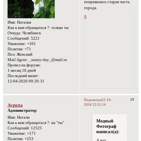
понравилась старая часть
города.
0
Имя:
Наталья
Как к вам обращаться ?:
только ты
Откуда:
Челябинск
Сообщений:
5221
Уважение:
+101
Позитив:
+71
Пол:
Женский
Mail Agent:
_sunny-day_@mail.ru
Провел на форуме:
1 месяц 16 дней
Последний визит:
12-04-2026 09:20:31
29
Поделиться
25-10-
2016 22:52:14
Avgusta
Администратор
Имя:
Натали
Модный
Как к вам обращаться ?:
на "ты"
Фотограф
Сообщений:
12525
написал(а):
Уважение:
+171
Позитив:
+253
А вот