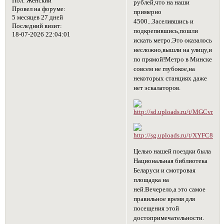
Пол:
Женский
рублей,что на наши
Провел на форуме:
примерно
5 месяцев 27 дней
4500...Заселившись и
Последний визит:
подкрепившись,пошли
18-07-2026 22:04:01
искать метро.Это оказалось
несложно,вышли на улицу,и
по прямой!Метро в Минске
совсем не глубокое,на
некоторых станциях даже
нет эскалаторов.
Целью нашей поездки была
Национальная библиотека
Беларуси и смотровая
площадка на
ней.Вечерело,а это самое
правильное время для
посещения этой
достопримечательности.