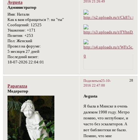
2016 21:26:49
Avgusta
Администратор
Имя:
Натали
Как к вам обращаться ?:
на "ты"
Сообщений:
12525
Уважение:
+171
Позитив:
+253
Пол:
Женский
Провел на форуме:
5 месяцев 27 дней
0
Последний визит:
18-07-2026 22:04:01
28
Поделиться
25-10-
2016 22:47:00
Paparazza
Модератор
Avgusta
Я была в Минске в очень
далеком 1998 году. Метро
помню, что неглубокое, и
часто без эскалаторов. А
вот библиотеки не было.
Помню, что мне