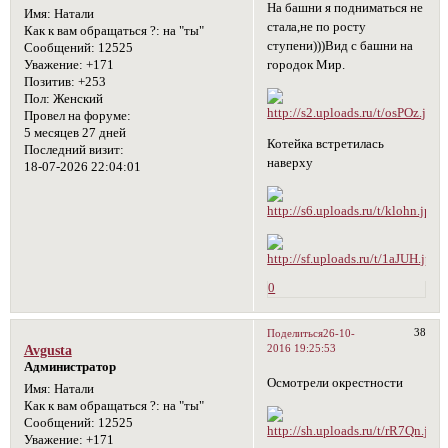
На башни я подниматься не
Имя:
Натали
стала,не по росту
Как к вам обращаться ?:
на "ты"
ступени)))Вид с башни на
Сообщений:
12525
городок Мир.
Уважение:
+171
Позитив:
+253
Пол:
Женский
Провел на форуме:
5 месяцев 27 дней
Котейка встретилась
Последний визит:
наверху
18-07-2026 22:04:01
0
38
Поделиться
26-10-
2016 19:25:53
Avgusta
Администратор
Осмотрели окрестности
Имя:
Натали
Как к вам обращаться ?:
на "ты"
Сообщений:
12525
Уважение:
+171