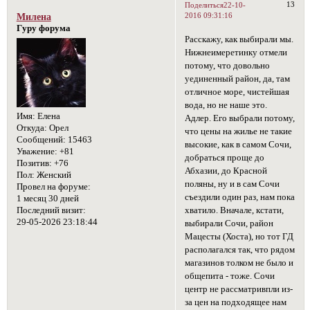
13
Поделиться
22-10-
2016 09:31:16
Милена
Гуру форума
Расскажу, как выбирали мы.
Нижнеимеретинку отмели
потому, что довольно
уединенный район, да, там
отличное море, чистейшая
вода, но не наше это.
Имя:
Елена
Адлер. Его выбрали потому,
Откуда:
Орел
что цены на жилье не такие
Сообщений:
15463
высокие, как в самом Сочи,
Уважение:
+81
добраться проще до
Позитив:
+76
Абхазии, до Красной
Пол:
Женский
поляны, ну и в сам Сочи
Провел на форуме:
съездили один раз, нам пока
1 месяц 30 дней
хватило. Вначале, кстати,
Последний визит:
29-05-2026 23:18:44
выбирали Сочи, район
Мацесты (Хоста), но тот ГД
располагался так, что рядом
магазинов толком не было и
общепита - тоже. Сочи
центр не рассматривпли из-
за цен на подходящее нам