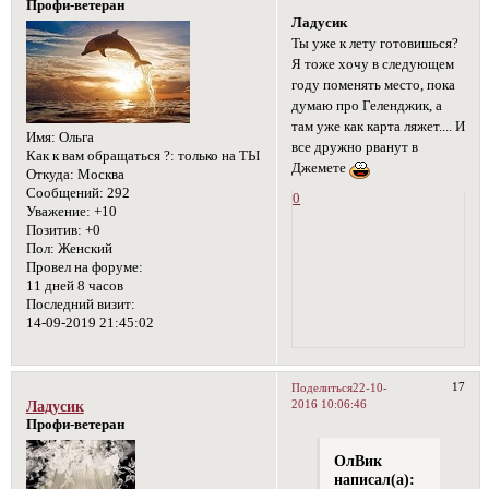
Профи-ветеран
Ладусик
Ты уже к лету готовишься?
Я тоже хочу в следующем
году поменять место, пока
думаю про Геленджик, а
там уже как карта ляжет.... И
Имя:
Ольга
все дружно рванут в
Как к вам обращаться ?:
только на ТЫ
Джемете
Откуда:
Москва
Сообщений:
292
0
Уважение:
+10
Позитив:
+0
Пол:
Женский
Провел на форуме:
11 дней 8 часов
Последний визит:
14-09-2019 21:45:02
17
Поделиться
22-10-
2016 10:06:46
Ладусик
Профи-ветеран
ОлВик
написал(а):