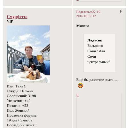
9
Поделиться
22-10-
2016 09:17:12
Смурфетта
VIP
Милена
Ладусик
Большого
Сочи? Или
Сочи
центральный?
Ещё бы различие знать .......
Имя:
Таня Я
Откуда:
Нальчик
0
Сообщений:
3198
Уважение:
+42
Позитив:
+53
Пол:
Женский
Провел на форуме:
19 дней 5 часов
Последний визит: