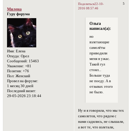
5
Поделиться
22-10-
2016 08:57:46
Милена
Гуру форума
Ольга
написал(а):
но
взлетающие
самолёты
Имя:
Елена
приводили
Откуда:
Орел
меня в ужас.
Сообщений:
15463
Такой гул
Уважение:
+81
стоял...
Позитив:
+76
Больше туда
Пол:
Женский
Провел на форуме:
не поеду. А в
1 месяц 30 дней
отзывах этого
Последний визит:
не было.
29-05-2026 23:18:44
Ну и я говорила, что мы тех
самолетов, что рядом с
нами садились, не слышали,
а вот те, что взлетали,