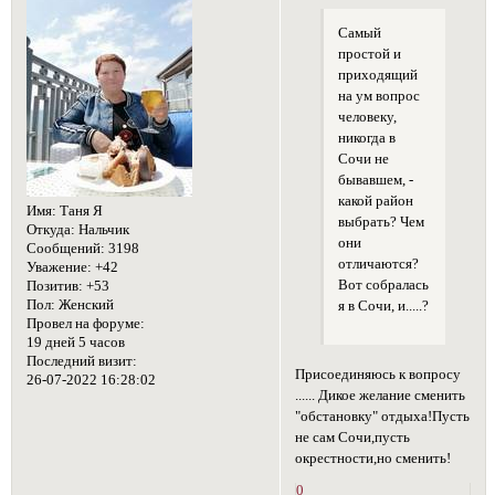
Самый
простой и
приходящий
на ум вопрос
человеку,
никогда в
Сочи не
бывавшем, -
какой район
Имя:
Таня Я
выбрать? Чем
Откуда:
Нальчик
они
Сообщений:
3198
отличаются?
Уважение:
+42
Вот собралась
Позитив:
+53
Пол:
Женский
я в Сочи, и.....?
Провел на форуме:
19 дней 5 часов
Последний визит:
Присоединяюсь к вопросу
26-07-2022 16:28:02
...... Дикое желание сменить
"обстановку" отдыха!Пусть
не сам Сочи,пусть
окрестности,но сменить!
0