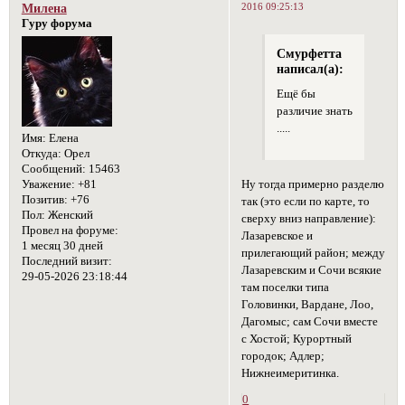
2016 09:25:13
Милена
Гуру форума
Смурфетта
написал(а):
Ещё бы
различие знать
.....
Имя:
Елена
Откуда:
Орел
Сообщений:
15463
Ну тогда примерно разделю
Уважение:
+81
Позитив:
+76
так (это если по карте, то
Пол:
Женский
сверху вниз направление):
Провел на форуме:
Лазаревское и
1 месяц 30 дней
прилегающий район; между
Последний визит:
Лазаревским и Сочи всякие
29-05-2026 23:18:44
там поселки типа
Головинки, Вардане, Лоо,
Дагомыс; сам Сочи вместе
с Хостой; Курортный
городок; Адлер;
Нижнеимеритинка.
0