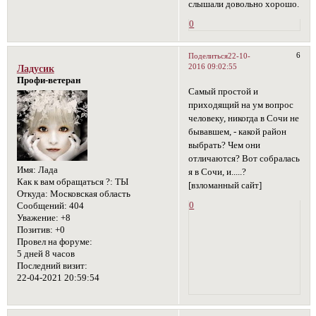
слышали довольно хорошо.
0
6
Поделиться
22-10-
2016 09:02:55
Ладусик
Профи-ветеран
Самый простой и
приходящий на ум вопрос
человеку, никогда в Сочи не
бывавшем, - какой район
выбрать? Чем они
отличаются? Вот собралась
Имя:
Лада
я в Сочи, и.....?
Как к вам обращаться ?:
ТЫ
[взломанный сайт]
Откуда:
Московская область
0
Сообщений:
404
Уважение:
+8
Позитив:
+0
Провел на форуме:
5 дней 8 часов
Последний визит:
22-04-2021 20:59:54