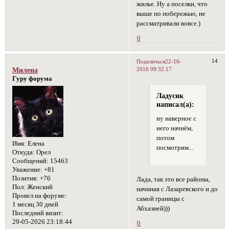
жилье. Ну а поселки, что
выше по побережью, не
рассматривали вовсе.)
0
14
Поделиться
22-10-
2016 09:32:17
Милена
Гуру форума
Ладусик
написал(а):
ну наверное с
него начнём,
потом
Имя:
Елена
посмотрим...
Откуда:
Орел
Сообщений:
15463
Уважение:
+81
Позитив:
+76
Лада, так это все районы,
Пол:
Женский
начиная с Лазаревского и до
Провел на форуме:
самой границы с
1 месяц 30 дней
Абхазией)))
Последний визит:
29-05-2026 23:18:44
0