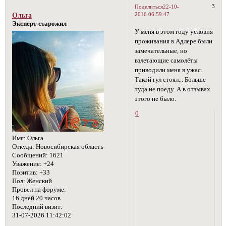
3
Поделиться
22-10-
2016 06:59:47
Ольга
Эксперт-старожил
У меня в этом году условия
проживания в Адлере были
замечательные, но
взлетающие самолёты
приводили меня в ужас.
Такой гул стоял... Больше
туда не поеду. А в отзывах
этого не было.
0
Имя:
Ольга
Откуда:
Новосибирская область
Сообщений:
1621
Уважение:
+24
Позитив:
+33
Пол:
Женский
Провел на форуме:
16 дней 20 часов
Последний визит:
31-07-2026 11:42:02