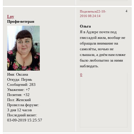
4
Поделиться
22-10-
2016 08:24:14
Loy
Профи-ветеран
Ольга
Я в Адлере почти под
глиссадой жила, вообще не
обращала внимание на
самолёты, ночью не
слышала, а днём нам пляже
было любопытно за ними
наблюдать.
Имя:
Оксана
0
Откуда:
Пермь
Сообщений:
283
Уважение:
+7
Позитив:
+32
Пол:
Женский
Провел на форуме:
3 дня 12 часов
Последний визит:
03-09-2019 15:25:57