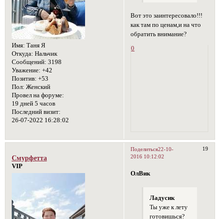
Вот это заинтересовало!!!
как там по ценам,и на что
обратить внимание?
Имя:
Таня Я
0
Откуда:
Нальчик
Сообщений:
3198
Уважение:
+42
Позитив:
+53
Пол:
Женский
Провел на форуме:
19 дней 5 часов
Последний визит:
26-07-2022 16:28:02
19
Поделиться
22-10-
2016 10:12:02
Смурфетта
VIP
ОлВик
Ладусик
Ты уже к лету
готовишься?