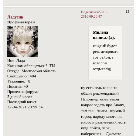
12
Поделиться
22-10-
2016 09:28:47
Ладусик
Профи-ветеран
Милена
написал(а):
каждый будет
рекомендовать
тот район, в
Имя:
Лада
котором
Как к вам обращаться ?:
ТЫ
отдыхал)))
Откуда:
Московская область
Сообщений:
404
Уважение:
+8
Позитив:
+0
ну есть ведь какие-то
Провел на форуме:
общие рекомендации?
5 дней 8 часов
Например, если такой
Последний визит:
вопрос задать про Анапу,
22-04-2021 20:59:54
там так - Анапа - шумный
город, народу много, но
много и развлечений, есть
куда пойти, парк,
набережная.... Джемете -