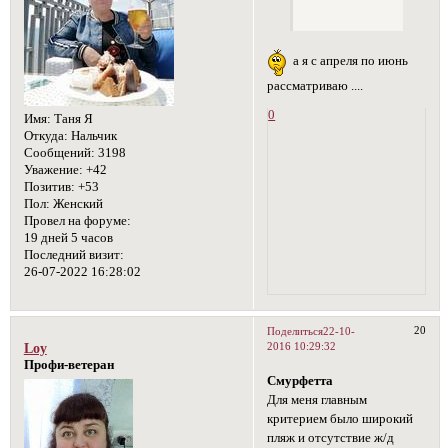
а я с апреля по июнь
рассматриваю ....
0
Имя:
Таня Я
Откуда:
Нальчик
Сообщений:
3198
Уважение:
+42
Позитив:
+53
Пол:
Женский
Провел на форуме:
19 дней 5 часов
Последний визит:
26-07-2022 16:28:02
20
Поделиться
22-10-
2016 10:29:32
Loy
Профи-ветеран
Смурфетта
Для меня главным
критерием было широкий
пляж и отсутствие ж/д