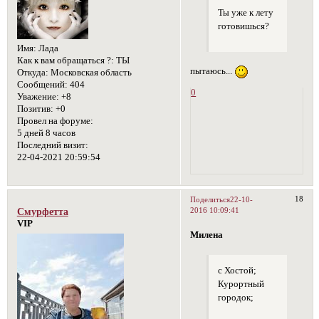
Ты уже к лету
готовишься?
Имя:
Лада
Как к вам обращаться ?:
ТЫ
пытаюсь...
Откуда:
Московская область
Сообщений:
404
0
Уважение:
+8
Позитив:
+0
Провел на форуме:
5 дней 8 часов
Последний визит:
22-04-2021 20:59:54
18
Поделиться
22-10-
2016 10:09:41
Смурфетта
VIP
Милена
с Хостой;
Курортный
городок;