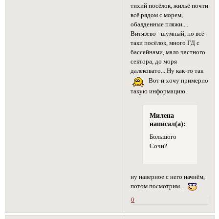
тихий посёлок, жильё почти
всё рядом с морем,
обалденные пляжи....
Витязево - шумный, но всё-
таки посёлок, много ГД с
бассейнами, мало частного
сектора, до моря
далековато....Ну как-то так
Вот и хочу примерно
такую информацию.
Милена
написал(а):
Большого
Сочи?
ну наверное с него начнём,
потом посмотрим...
0