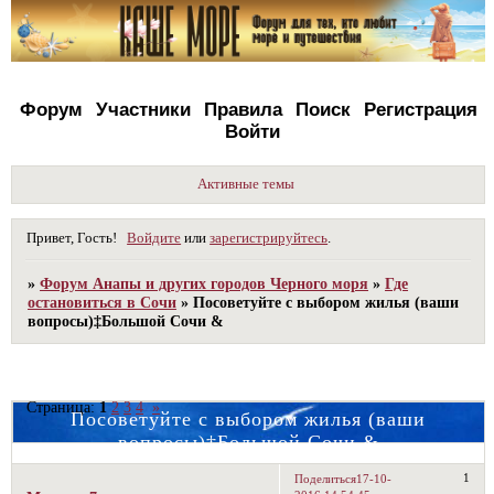
Форум
Участники
Правила
Поиск
Регистрация
Войти
Активные темы
Привет, Гость!
Войдите
или
зарегистрируйтесь
.
»
Форум Анапы и других городов Черного моря
»
Где
остановиться в Сочи
»
Посоветуйте с выбором жилья (ваши
вопросы)‡Большой Сочи &
Страница:
1
2
3
4
»
Посоветуйте с выбором жилья (ваши
вопросы)‡Большой Сочи &
1
Поделиться
17-10-