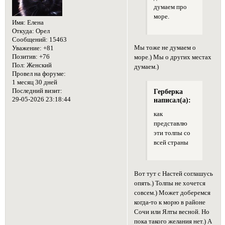
думаем про
море.
Имя:
Елена
Откуда:
Орел
Сообщений:
15463
Мы тоже не думаем о
Уважение:
+81
Позитив:
+76
море.) Мы о других местах
Пол:
Женский
думаем.)
Провел на форуме:
1 месяц 30 дней
Последний визит:
Герберка
29-05-2026 23:18:44
написал(а):
как
представлю
эти толпы со
всей страны
Вот тут с Настей соглашусь
опять.) Толпы не хочется
совсем.) Может доберемся
когда-то к морю в районе
Сочи или Ялты весной. Но
пока такого желания нет.) А