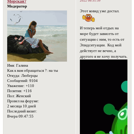
2022 08:51:59
Морская7
Модератор
Этот ковид уже достал.
И теперь мой отдых на
море будет зависеть от
ситуации с ним, то есть от
Эпидситуации. Код мой
действует не вечно, а
другого я не хочу получать.
Имя:
Галина
Как к вам обращаться ?:
на ты
Откуда:
Люберцы
Сообщений:
9104
Уважение:
+110
Позитив:
+116
Пол:
Женский
Провел на форуме:
2 месяца 10 дней
Последний визит:
Вчера 09:47:55