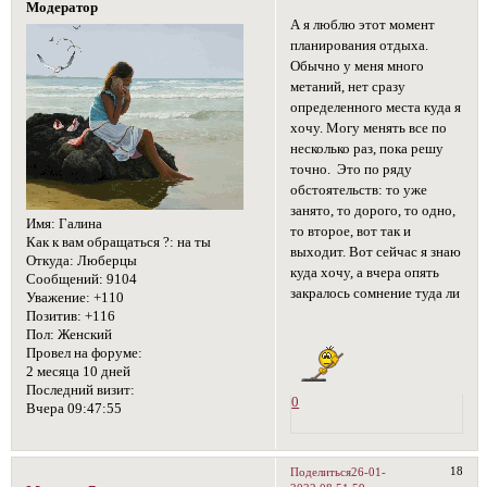
Модератор
А я люблю этот момент
планирования отдыха.
Обычно у меня много
метаний, нет сразу
определенного места куда я
хочу. Могу менять все по
несколько раз, пока решу
точно. Это по ряду
обстоятельств: то уже
занято, то дорого, то одно,
Имя:
Галина
то второе, вот так и
Как к вам обращаться ?:
на ты
выходит. Вот сейчас я знаю
Откуда:
Люберцы
куда хочу, а вчера опять
Сообщений:
9104
закралось сомнение туда ли
Уважение:
+110
Позитив:
+116
Пол:
Женский
Провел на форуме:
2 месяца 10 дней
Последний визит:
0
Вчера 09:47:55
18
Поделиться
26-01-