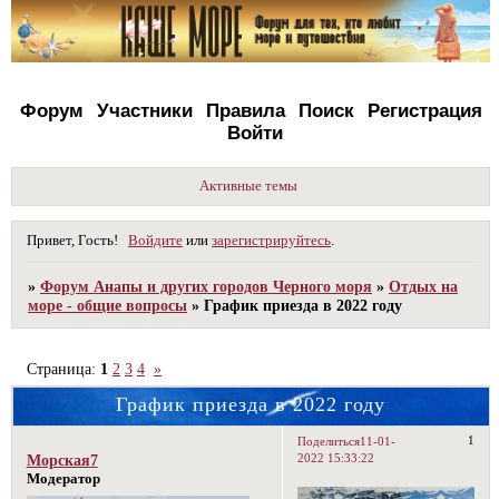
Форум
Участники
Правила
Поиск
Регистрация
Войти
Активные темы
Привет, Гость!
Войдите
или
зарегистрируйтесь
.
»
Форум Анапы и других городов Черного моря
»
Отдых на
море - общие вопросы
»
График приезда в 2022 году
Страница:
1
2
3
4
»
График приезда в 2022 году
1
Поделиться
11-01-
2022 15:33:22
Морская7
Модератор