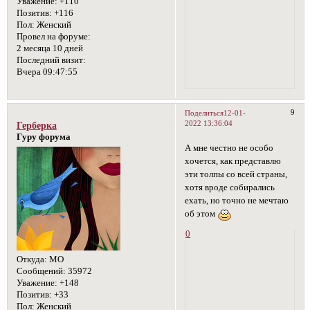
Уважение:
+110
Позитив:
+116
Пол:
Женский
Провел на форуме:
2 месяца 10 дней
Последний визит:
Вчера 09:47:55
9
Поделиться
12-01-
2022 13:36:04
Герберка
Гуру форума
А мне честно не особо
хочется, как представлю
эти толпы со всей страны,
хотя вроде собирались
ехать, но точно не мечтаю
об этом
0
Откуда:
МО
Сообщений:
35972
Уважение:
+148
Позитив:
+33
Пол:
Женский