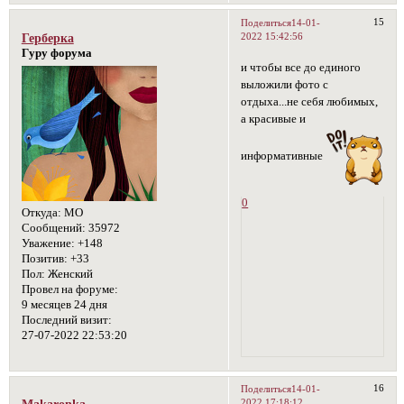
15
Поделиться
14-01-
2022 15:42:56
Герберка
Гуру форума
и чтобы все до единого
выложили фото с
отдыха...не себя любимых,
а красивые и
информативные
0
Откуда:
МО
Сообщений:
35972
Уважение:
+148
Позитив:
+33
Пол:
Женский
Провел на форуме:
9 месяцев 24 дня
Последний визит:
27-07-2022 22:53:20
16
Поделиться
14-01-
2022 17:18:12