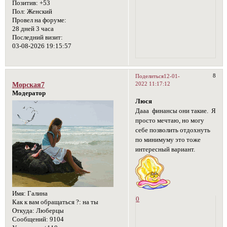
Позитив:
+53
Пол:
Женский
Провел на форуме:
28 дней 3 часа
Последний визит:
03-08-2026 19:15:57
8
Поделиться
12-01-
2022 11:17:12
Морская7
Модератор
Люся
Дааа финансы они такие. Я
просто мечтаю, но могу
себе позволить отдохнуть
по минимуму это тоже
интересный вариант.
Имя:
Галина
0
Как к вам обращаться ?:
на ты
Откуда:
Люберцы
Сообщений:
9104