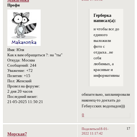
Makaronka
Профи
Герберка
написал(а):
и чтобы все до
единого
выложили
фото с
Имя:
Юля
отдыха...не
Как к вам обращаться ?:
на "ты"
себя
Откуда:
Москва
любимых, а
Сообщений:
244
красивые и
Уважение:
+72
информативные
Позитив:
+15
Пол:
Женский
Провел на форуме:
2 дня 20 часов
обязательно, запланировали
Последний визит:
наконец-то доехать до
21-05-2025 11:50:21
Гебиусских водопадов)))
0
17
Поделиться
18-01-
2022 11:17:42
Морская7