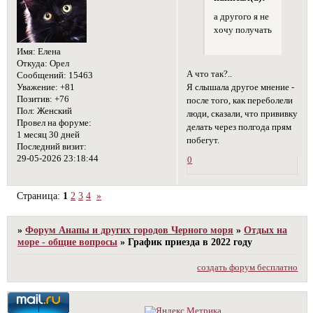
а другого я не
хочу получать
Имя:
Елена
Откуда:
Орел
А что так?..
Сообщений:
15463
Я слышала другое мнение -
Уважение:
+81
Позитив:
+76
после того, как переболели
Пол:
Женский
люди, сказали, что прививку
Провел на форуме:
делать через полгода прям
1 месяц 30 дней
побегут.
Последний визит:
29-05-2026 23:18:44
0
Страница:
1
2
3
4
»
»
Форум Анапы и других городов Черного моря
»
Отдых на
море - общие вопросы
»
График приезда в 2022 году
создать форум бесплатно