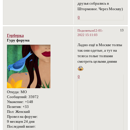
друзья собрались в
Штормовое. Через Москву)
0
13
Поделиться
12-01-
2022 15:11:03
Герберка
Гуру форума
Ладно ещё в Москве толпы
так они одетые, а тут на
телеса голые толпами
смотреть целыми днями
0
Откуда:
МО
Сообщений:
35972
Уважение:
+148
Позитив:
+33
Пол:
Женский
Провел на форуме:
9 месяцев 24 дня
Последний визит: