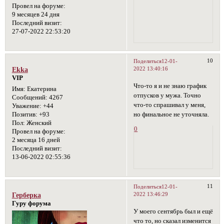
Провел на форуме:
9 месяцев 24 дня
Последний визит:
27-07-2022 22:53:20
10
Поделиться
12-01-
2022 13:40:16
Ekka
VIP
Что-то я и не знаю график
Имя:
Екатерина
отпусков у мужа. Точно
Сообщений:
4267
что-то спрашивал у меня,
Уважение:
+44
но финальное не уточняла.
Позитив:
+93
Пол:
Женский
0
Провел на форуме:
2 месяца 16 дней
Последний визит:
13-06-2022 02:55:36
11
Поделиться
12-01-
2022 13:46:29
Герберка
Гуру форума
У моего сентябрь был и ещё
что то, но сказал изменится