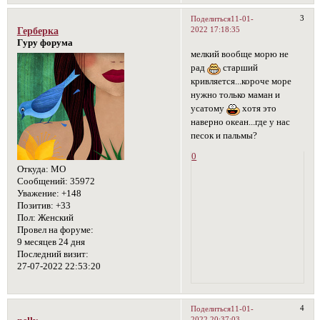
3
Поделиться
11-01-
2022 17:18:35
Герберка
Гуру форума
мелкий вообще морю не
рад
старший
кривляется...короче море
нужно только маман и
усатому
хотя это
наверно океан...где у нас
песок и пальмы?
0
Откуда:
МО
Сообщений:
35972
Уважение:
+148
Позитив:
+33
Пол:
Женский
Провел на форуме:
9 месяцев 24 дня
Последний визит:
27-07-2022 22:53:20
4
Поделиться
11-01-
2022 20:37:03