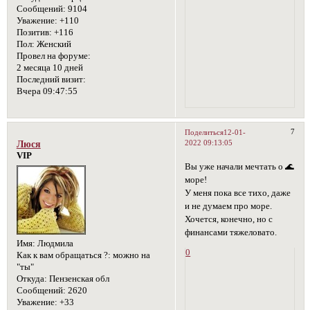
Сообщений:
9104
Уважение:
+110
Позитив:
+116
Пол:
Женский
Провел на форуме:
2 месяца 10 дней
Последний визит:
Вчера 09:47:55
7
Поделиться
12-01-
2022 09:13:05
Люся
VIP
Вы уже начали мечтать о 🌊
море!
У меня пока все тихо, даже
и не думаем про море.
Хочется, конечно, но с
финансами тяжеловато.
Имя:
Людмила
0
Как к вам обращаться ?:
можно на
"ты"
Откуда:
Пензенская обл
Сообщений:
2620
Уважение:
+33