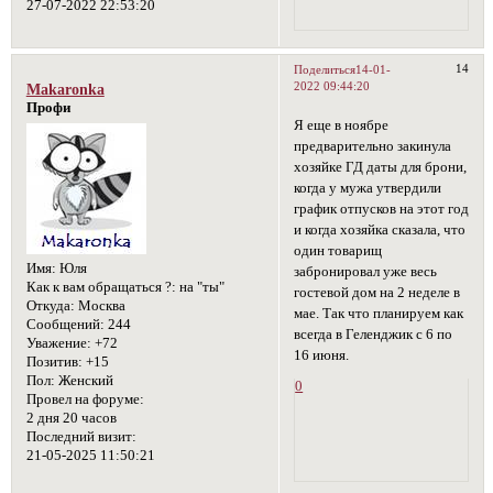
27-07-2022 22:53:20
14
Поделиться
14-01-
2022 09:44:20
Makaronka
Профи
Я еще в ноябре
предварительно закинула
хозяйке ГД даты для брони,
когда у мужа утвердили
график отпусков на этот год
и когда хозяйка сказала, что
один товарищ
Имя:
Юля
забронировал уже весь
Как к вам обращаться ?:
на "ты"
гостевой дом на 2 неделе в
Откуда:
Москва
мае. Так что планируем как
Сообщений:
244
всегда в Геленджик с 6 по
Уважение:
+72
16 июня.
Позитив:
+15
Пол:
Женский
0
Провел на форуме:
2 дня 20 часов
Последний визит:
21-05-2025 11:50:21