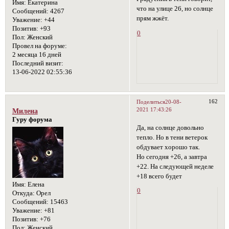
Имя:
Екатерина
что на улице 26, но солнце
Сообщений:
4267
прям жжёт.
Уважение:
+44
Позитив:
+93
0
Пол:
Женский
Провел на форуме:
2 месяца 16 дней
Последний визит:
13-06-2022 02:55:36
162
Поделиться
20-08-
2021 17:43:26
Милена
Гуру форума
Да, на солнце довольно
тепло. Но в тени ветерок
обдувает хорошо так.
Но сегодня +26, а завтра
+22. На следующей неделе
+18 всего будет
Имя:
Елена
0
Откуда:
Орел
Сообщений:
15463
Уважение:
+81
Позитив:
+76
Пол:
Женский