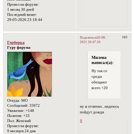
Провел на форуме:
1 месяц 30 дней
Последний визит:
29-05-2026 23:18:44
163
Поделиться
20-08-
2021 20:47:26
Герберка
Гуру форума
Милена
написал(а):
Ну так со
среды
обещают
всего +20
Откуда:
МО
Сообщений:
35972
ну и отлично...надеюсь
Уважение:
+148
пойдут дожди
Позитив:
+33
0
Пол:
Женский
Провел на форуме:
9 месяцев 24 дня