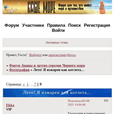
Форум
Участники
Правила
Поиск
Регистрация
Войти
Активные темы
Привет, Гость!
Войдите
или
зарегистрируйтесь
.
»
Форум Анапы и других городов Черного моря
»
Фотография
»
Лето! Я изжарен как котлета...
Страница:
«
1
…
7
8
9
Лето! Я изжарен как котлета...
161
Поделиться
20-08-
2021 14:04:46
Ekka
VIP
Градусник в тени говорит,