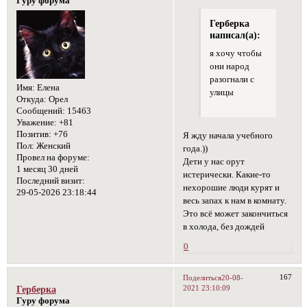
Гуру форума
Герберка
написал(а):
я хочу чтобы
они народ
разогнали с
Имя:
Елена
улицы
Откуда:
Орел
Сообщений:
15463
Уважение:
+81
Позитив:
+76
Я жду начала учебного
Пол:
Женский
года.))
Провел на форуме:
Дети у нас орут
1 месяц 30 дней
истерически. Какие-то
Последний визит:
нехорошие люди курят и
29-05-2026 23:18:44
весь запах к нам в комнату.
Это всё может закончиться
в холода, без дождей
0
167
Поделиться
20-08-
2021 23:10:09
Герберка
Гуру форума