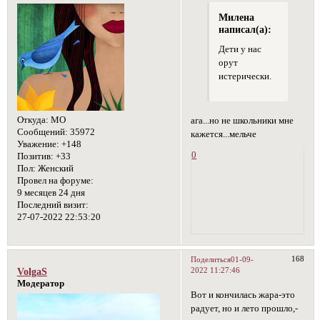
Милена
написал(а):
Дети у нас
орут
истерически.
Откуда:
МО
ага...но не школьники мне
Сообщений:
35972
кажется...мельче
Уважение:
+148
0
Позитив:
+33
Пол:
Женский
Провел на форуме:
9 месяцев 24 дня
Последний визит:
27-07-2022 22:53:20
168
Поделиться
01-09-
2022 11:27:46
VolgaS
Модератор
Вот и кончилась жара-это
радует, но и лето прошло,-