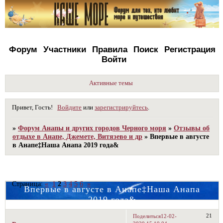
Форум
Участники
Правила
Поиск
Регистрация
Войти
Активные темы
Привет, Гость!
Войдите
или
зарегистрируйтесь
.
»
Форум Анапы и других городов Черного моря
»
Отзывы об
отдыхе в Анапе, Джемете, Витязево и др
»
Впервые в августе
в Анапе‡Наша Анапа 2019 года&
Страница:
«
1
2
3
4
5
6
»
Впервые в августе в Анапе‡Наша Анапа
2019 года&
21
Поделиться
12-02-