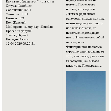
Как к вам обращаться ?:
только ты
пляже.... После этого
Откуда:
Челябинск
поняли, что ездить в
Сообщений:
5221
Джемете ради якобы
Уважение:
+101
Позитив:
+71
малолюдья смысла нет, и на
Пол:
Женский
пляжи ходили уже просто
Mail Agent:
_sunny-day_@mail.ru
поближе к Анапке, но
Провел на форуме:
несколько не доходя до
1 месяц 16 дней
нее.... Привезенное с собой
Последний визит:
охлажденное
12-04-2026 09:20:31
Фанагорийское несколько
скрасило разочарование от
того, что пляжи, увы не так
малолюдны, как бывало
когда-то на Пионерском....