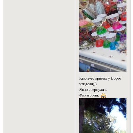
Какие-то крылья у Ворот
увидели)))
Явно свернули к
Финагории.