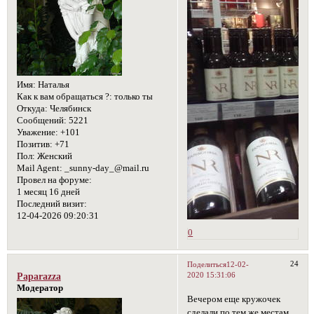
Имя:
Наталья
Как к вам обращаться ?:
только ты
Откуда:
Челябинск
Сообщений:
5221
Уважение:
+101
Позитив:
+71
Пол:
Женский
Mail Agent:
_sunny-day_@mail.ru
Провел на форуме:
1 месяц 16 дней
Последний визит:
12-04-2026 09:20:31
0
24
Поделиться
12-02-
2020 15:31:06
Paparazza
Модератор
Вечером еще кружочек
сделали по тем же местам.