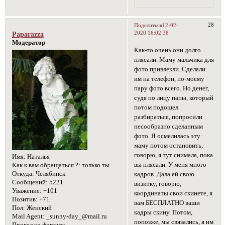
28
Поделиться
12-02-
2020 16:02:38
Paparazza
Модератор
Как-то очень они долго
плясали. Маму мальчика для
фото привлекли. Сделали
им на телефон, по-моему
пару фото всего. Но денег,
судя по лицу папы, который
потом подошел
разбираться, попросили
несообразно сделанным
фото. Я осмелилась эту
маму потом остановить,
говорю, я тут снимала, пока
Имя:
Наталья
вы плясали. У меня много
Как к вам обращаться ?:
только ты
Откуда:
Челябинск
кадров. Дала ей свою
Сообщений:
5221
визитку, говорю,
Уважение:
+101
координаты свои скинете, я
Позитив:
+71
вам БЕСПЛАТНО ваши
Пол:
Женский
кадры скину. Потом,
Mail Agent:
_sunny-day_@mail.ru
попозже, мы связались, я им
Провел на форуме: