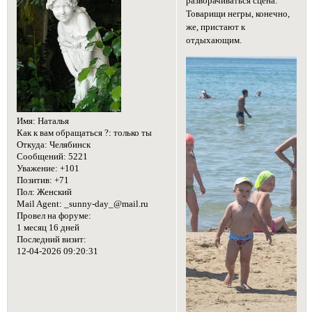
разворачиваться сцена.
Товарищи негры, конечно,
же, пристают к
отдыхающим.
Имя:
Наталья
Как к вам обращаться ?:
только ты
Откуда:
Челябинск
Сообщений:
5221
Уважение:
+101
Позитив:
+71
Пол:
Женский
Mail Agent:
_sunny-day_@mail.ru
Провел на форуме:
1 месяц 16 дней
Последний визит:
12-04-2026 09:20:31