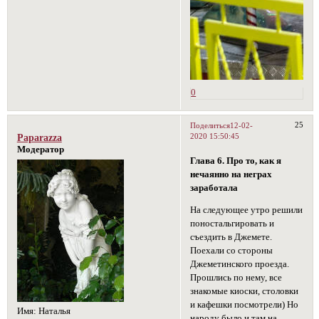
0
25
Поделиться
12-02-
2020 15:50:45
Paparazza
Модератор
Глава 6. Про то, как я
нечаянно на неграх
заработала
На следующее утро решили
поностальгировать и
съездить в Джемете.
Поехали со стороны
Джеметинского проезда.
Прошлись по нему, все
знакомые киоски, столовки
и кафешки посмотрели) Но
Имя:
Наталья
народу было и там на