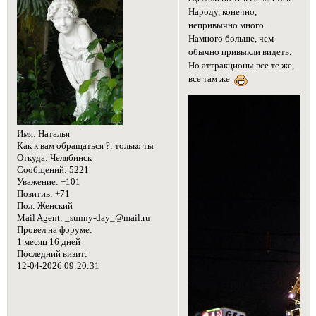
Народу, конечно,
непривычно много.
Намного больше, чем
обычно привыкли видеть.
Но аттракционы все те же,
все там же
Имя:
Наталья
Как к вам обращаться ?:
только ты
Откуда:
Челябинск
Сообщений:
5221
Уважение:
+101
Позитив:
+71
Пол:
Женский
Mail Agent:
_sunny-day_@mail.ru
Провел на форуме:
1 месяц 16 дней
Последний визит:
12-04-2026 09:20:31