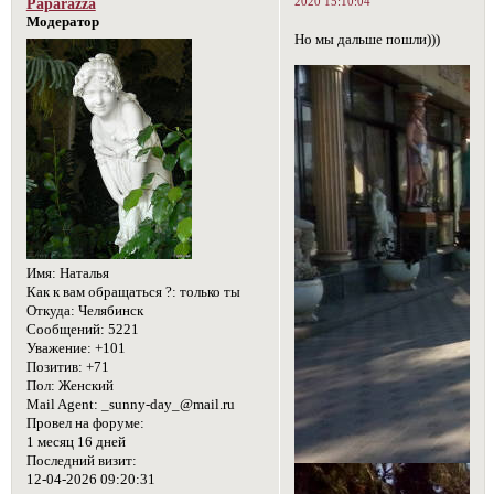
2020 15:10:04
Paparazza
Модератор
Но мы дальше пошли)))
Имя:
Наталья
Как к вам обращаться ?:
только ты
Откуда:
Челябинск
Сообщений:
5221
Уважение:
+101
Позитив:
+71
Пол:
Женский
Mail Agent:
_sunny-day_@mail.ru
Провел на форуме:
1 месяц 16 дней
Последний визит:
12-04-2026 09:20:31