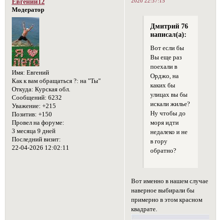
2020 22:37:15
Евгений12
Модератор
Дмитрий 76
написал(а):
Вот если бы
Вы еще раз
поехали в
Имя:
Евгений
Орджо, на
Как к вам обращаться ?:
на "Ты"
каких бы
Откуда:
Курская обл.
улицах вы бы
Сообщений:
6232
искали жилье?
Уважение:
+215
Ну чтобы до
Позитив:
+150
Провел на форуме:
моря идти
3 месяца 9 дней
недалеко и не
Последний визит:
в гору
22-04-2026 12:02:11
обратно?
Вот именно в нашем случае
наверное выбирали бы
примерно в этом красном
квадрате.