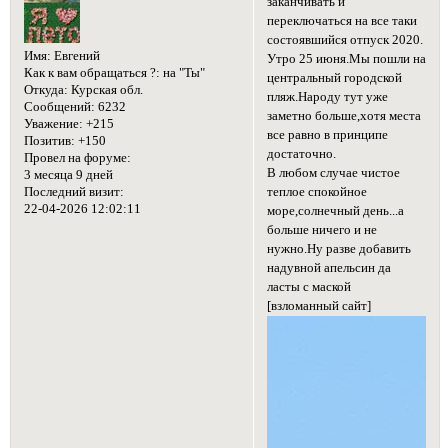
заканчивать и
переключаться на все таки
состоявшийся отпуск 2020.
Имя:
Евгений
Утро 25 июня.Мы пошли на
Как к вам обращаться ?:
на "Ты"
центральный городской
Откуда:
Курская обл.
пляж.Народу тут уже
Сообщений:
6232
заметно больше,хотя места
Уважение:
+215
все равно в принципе
Позитив:
+150
достаточно.
Провел на форуме:
В любом случае чистое
3 месяца 9 дней
теплое спокойное
Последний визит:
22-04-2026 12:02:11
море,солнечный день...а
больше ничего и не
нужно.Ну разве добавить
надувной апельсин да
ласты с маской
[взломанный сайт]