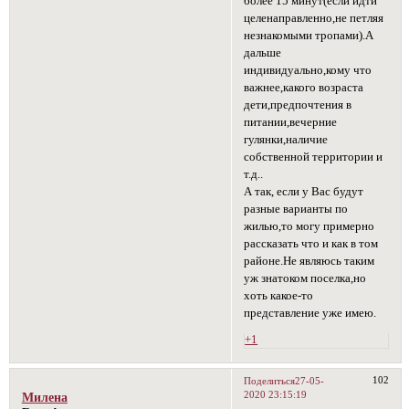
более 15 минут(если идти
целенаправленно,не петляя
незнакомыми тропами).А
дальше
индивидуально,кому что
важнее,какого возраста
дети,предпочтения в
питании,вечерние
гулянки,наличие
собственной территории и
т.д..
А так, если у Вас будут
разные варианты по
жилью,то могу примерно
рассказать что и как в том
районе.Не являюсь таким
уж знатоком поселка,но
хоть какое-то
представление уже имею.
+1
102
Поделиться
27-05-
2020 23:15:19
Милена