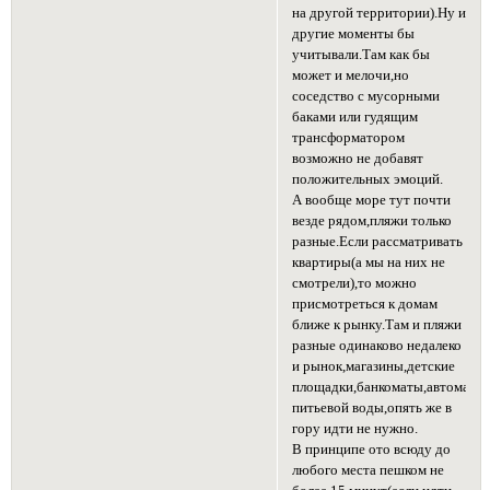
на другой территории).Ну и
другие моменты бы
учитывали.Там как бы
может и мелочи,но
соседство с мусорными
баками или гудящим
трансформатором
возможно не добавят
положительных эмоций.
А вообще море тут почти
везде рядом,пляжи только
разные.Если рассматривать
квартиры(а мы на них не
смотрели),то можно
присмотреться к домам
ближе к рынку.Там и пляжи
разные одинаково недалеко
и рынок,магазины,детские
площадки,банкоматы,автоматы
питьевой воды,опять же в
гору идти не нужно.
В принципе ото всюду до
любого места пешком не