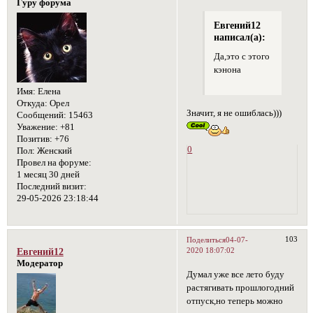
Гуру форума
Евгений12
написал(а):
Да,это с этого
кэнона
Имя:
Елена
Откуда:
Орел
Значит, я не ошиблась)))
Сообщений:
15463
Уважение:
+81
Позитив:
+76
0
Пол:
Женский
Провел на форуме:
1 месяц 30 дней
Последний визит:
29-05-2026 23:18:44
103
Поделиться
04-07-
2020 18:07:02
Евгений12
Модератор
Думал уже все лето буду
растягивать прошлогодний
отпуск,но теперь можно