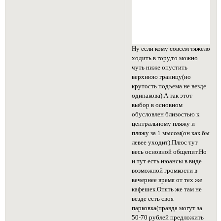
Ну если кому совсем тяжело
ходить в гору,то можно
чуть ниже опустить
верхнюю границу(но
крутость подъема не везде
одинакова).А так этот
выбор в основном
обусловлен близостью к
центральному пляжу и
пляжу за 1 мысом(он как бы
левее уходит).Плюс тут
весь основной общепит.Но
и тут есть нюансы в виде
возможной громкости в
вечернее время от тех же
кафешек.Опять же там не
везде есть своя
парковка(правда могут за
50-70 рублей предложить