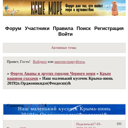
Форум
Участники
Правила
Поиск
Регистрация
Войти
Активные темы
Привет, Гость!
Войдите
или
зарегистрируйтесь
.
»
Форум Анапы и других городов Черного моря
»
Крым
нашими глазами
»
Наш маленький кусочек Крыма-июнь
2019‡п.Орджоникидзе(Феодосия)&
Страница:
«
1
…
4
5
6
Наш маленький кусочек Крыма-июнь
2019‡п.Орджоникидзе(Феодосия)&
101
Поделиться
27-05-