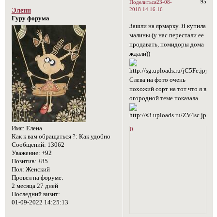
95
Поделиться
23-08-
2018 14:16:16
Эленн
Гуру форума
Зашли на ярмарку. Я купила
малины (у нас перестали ее
продавать, помидоры дома
ждали))
Слева на фото очень
похожий сорт на тот что я в
огородной теме показала
Имя:
Елена
0
Как к вам обращаться ?:
Как удобно
Сообщений:
13062
Уважение:
+92
Позитив:
+85
Пол:
Женский
Провел на форуме:
2 месяца 27 дней
Последний визит:
01-09-2022 14:25:13