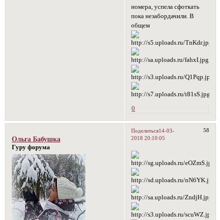
номера, успела сфоткать
пока незабордачили. В
общем
0
58
Поделиться
14-03-
2018 20:10:05
Ольга Бабушка
Гуру форума