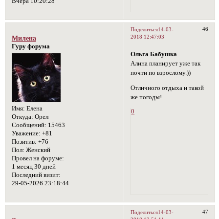
Вчера 10:20:28
46
Поделиться
14-03-
2018 12:47:03
Милена
Гуру форума
Ольга Бабушка
Алина планирует уже так
почти по взрослому.))
Отличного отдыха и такой
же погоды!
Имя:
Елена
0
Откуда:
Орел
Сообщений:
15463
Уважение:
+81
Позитив:
+76
Пол:
Женский
Провел на форуме:
1 месяц 30 дней
Последний визит:
29-05-2026 23:18:44
47
Поделиться
14-03-