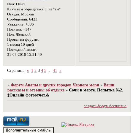
Имя:
Ольга
Как к вам обращаться ?:
на "ты"
Откуда:
Москва
Сообщений:
6423
Уважение:
+306
Позитив:
+147
Пол:
Женский
Провел на форуме:
1 месяц 10 дней
Последний визит:
31-07-2018 15:21:49
Страница:
«
1
2
3
4
5
…
41
»
»
Форум Анапы и других городов Черного моря
»
Ваши
рассказы и отзывы об отдыхе
»
Сочи в марте. Попытка №2.
‡Онлайн фотоотчет.&
создать форум бесплатно