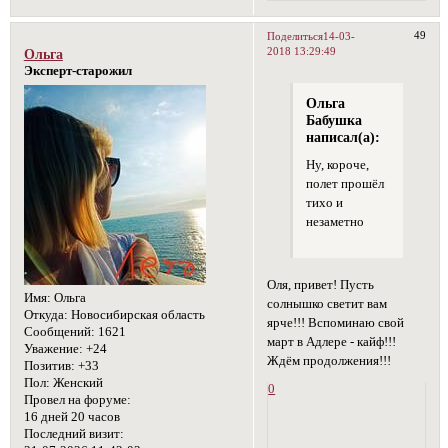
49
Поделиться
14-03-
2018 13:29:49
Ольга
Эксперт-старожил
Ольга
Бабушка
написал(а):
Ну, короче,
полет прошёл
тихо и
незаметно
Оля, привет! Пусть
Имя:
Ольга
солнышко светит вам
Откуда:
Новосибирская область
ярче!!! Вспоминаю свой
Сообщений:
1621
март в Адлере - кайф!!!
Уважение:
+24
Ждём продолжения!!!
Позитив:
+33
Пол:
Женский
0
Провел на форуме:
16 дней 20 часов
Последний визит: