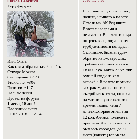
2018 11:45:38
Ольга Бабушка
Гуру форума
Пока мои получают багаж,
напишу немного о полете.
Летели мы АК Ред вингс.
Взлетели вовремя и
незаметно. В полете иногда
потрясывало, когда в зону
турбулентности попадали.
Сели мягко. Билеты туда-
обратно на 3-х взрослых
Имя:
Ольга
+ребёнок обошлись нам в
Как к вам обращаться ?:
на "ты"
18 000 руб. Багаж 23 кг+5кг
Откуда:
Москва
ручной клади на чел.
Сообщений:
6423
включён. В полете кормили
Уважение:
+306
Позитив:
+147
завтраком, довольно-таки
Пол:
Женский
съедобная котлета, похожа
Провел на форуме:
на магазинную советских
1 месяц 10 дней
времен, только не за 7
Последний визит:
копеек которые были, а за
31-07-2018 15:21:49
12 коп. Алинка полполета
проспала. Хвост в самолёте
был весь свободен, до 31
места(нашего) все места