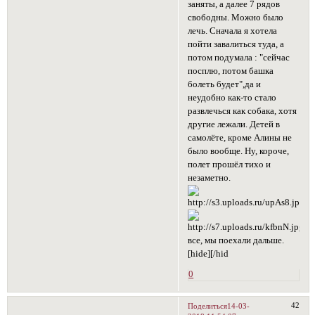
заняты, а далее 7 рядов
свободны. Можно было
лечь. Сначала я хотела
пойти завалиться туда, а
потом подумала : "сейчас
посплю, потом башка
болеть будет",да и
неудобно как-то стало
развлечься как собака, хотя
другие лежали. Детей в
самолёте, кроме Алины не
было вообще. Ну, короче,
полет прошёл тихо и
незаметно.
все, мы поехали дальше.
[hide][/hid
0
42
Поделиться
14-03-