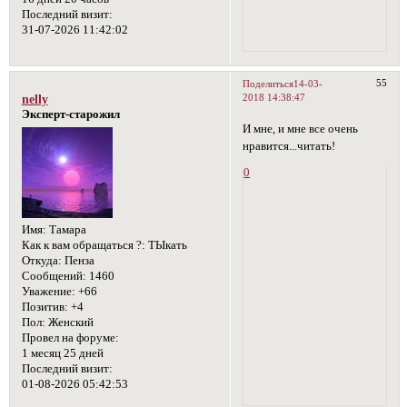
Последний визит:
31-07-2026 11:42:02
55
Поделиться
14-03-
2018 14:38:47
nelly
Эксперт-старожил
И мне, и мне все очень
нравится...читать!
0
Имя:
Тамара
Как к вам обращаться ?:
ТЫкать
Откуда:
Пенза
Сообщений:
1460
Уважение:
+66
Позитив:
+4
Пол:
Женский
Провел на форуме:
1 месяц 25 дней
Последний визит:
01-08-2026 05:42:53