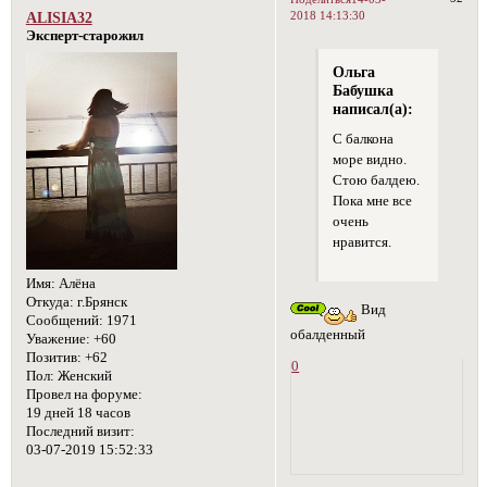
2018 14:13:30
ALISIA32
Эксперт-старожил
Ольга
Бабушка
написал(а):
С балкона
море видно.
Стою балдею.
Пока мне все
очень
нравится.
Имя:
Алёна
Откуда:
г.Брянск
Вид
Сообщений:
1971
обалденный
Уважение:
+60
Позитив:
+62
0
Пол:
Женский
Провел на форуме:
19 дней 18 часов
Последний визит:
03-07-2019 15:52:33