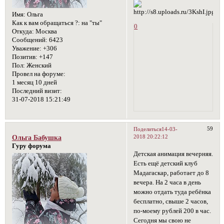
Имя:
Ольга
Как к вам обращаться ?:
на "ты"
0
Откуда:
Москва
Сообщений:
6423
Уважение:
+306
Позитив:
+147
Пол:
Женский
Провел на форуме:
1 месяц 10 дней
Последний визит:
31-07-2018 15:21:49
59
Поделиться
14-03-
2018 20:22:12
Ольга Бабушка
Гуру форума
Детская анимация вечерняя.
Есть ещё детский клуб
Мадагаскар, работает до 8
вечера. На 2 часа в день
можно отдать туда ребёнка
бесплатно, свыше 2 часов,
по-моему рублей 200 в час.
Сегодня мы свою не