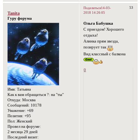
53
Поделиться
14-03-
2018 14:26:05
Tanita
Гуру форума
Ольга Бабушка
С приездом! Хорошего
отдыха!
Алинка прям звезда,
позирует так
Вид классный с балкона
0
Имя:
Татьяна
Как к вам обращаться ?:
на "ты"
Откуда:
Москва
Сообщений:
10178
Уважение:
+69
Позитив:
+95
Пол:
Женский
Провел на форуме:
2 месяца 29 дней
Последний визит: