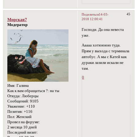
45
Поделиться
14-03-
2018 12:00:41
Морская7
Модератор
Господи. Да она невеста
уже.
Ааааа хотюююю туда.
Прям у выхода с терминала
автобус. А мы с Катей как
дураки лазили искали не
там.
0
Имя:
Галина
Как к вам обращаться ?:
на ты
Откуда:
Люберцы
Сообщений:
9105
Уважение:
+110
Позитив:
+116
Пол:
Женский
Провел на форуме:
2 месяца 10 дней
Последний визит: