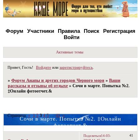
Форум
Участники
Правила
Поиск
Регистрация
Войти
Активные темы
Привет, Гость!
Войдите
или
зарегистрируйтесь
.
»
Форум Анапы и других городов Черного моря
»
Ваши
рассказы и отзывы об отдыхе
»
Сочи в марте. Попытка №2.
‡Онлайн фотоотчет.&
Страница:
«
1
2
3
4
5
…
41
»
Сочи в марте. Попытка №2. ‡Онлайн
фотоотчет.&
41
Поделиться
14-03-