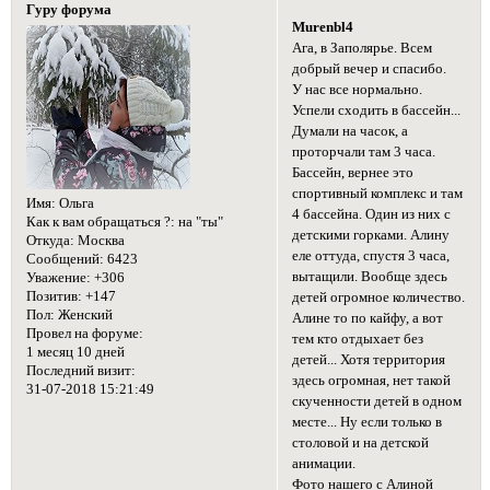
Гуру форума
Murenbl4
Ага, в Заполярье. Всем
добрый вечер и спасибо.
У нас все нормально.
Успели сходить в бассейн...
Думали на часок, а
проторчали там 3 часа.
Бассейн, вернее это
спортивный комплекс и там
Имя:
Ольга
4 бассейна. Один из них с
Как к вам обращаться ?:
на "ты"
детскими горками. Алину
Откуда:
Москва
еле оттуда, спустя 3 часа,
Сообщений:
6423
вытащили. Вообще здесь
Уважение:
+306
Позитив:
+147
детей огромное количество.
Пол:
Женский
Алине то по кайфу, а вот
Провел на форуме:
тем кто отдыхает без
1 месяц 10 дней
детей... Хотя территория
Последний визит:
здесь огромная, нет такой
31-07-2018 15:21:49
скученности детей в одном
месте... Ну если только в
столовой и на детской
анимации.
Фото нашего с Алиной