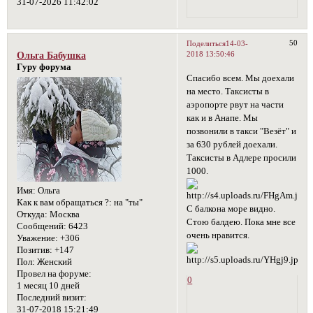
31-07-2026 11:42:02
50
Поделиться
14-03-
2018 13:50:46
Ольга Бабушка
Гуру форума
Спасибо всем. Мы доехали
на место. Таксисты в
аэропорте рвут на части
как и в Анапе. Мы
позвонили в такси "Везёт" и
за 630 рублей доехали.
Таксисты в Адлере просили
1000.
Имя:
Ольга
Как к вам обращаться ?:
на "ты"
С балкона море видно.
Откуда:
Москва
Стою балдею. Пока мне все
Сообщений:
6423
очень нравится.
Уважение:
+306
Позитив:
+147
Пол:
Женский
Провел на форуме:
0
1 месяц 10 дней
Последний визит:
31-07-2018 15:21:49