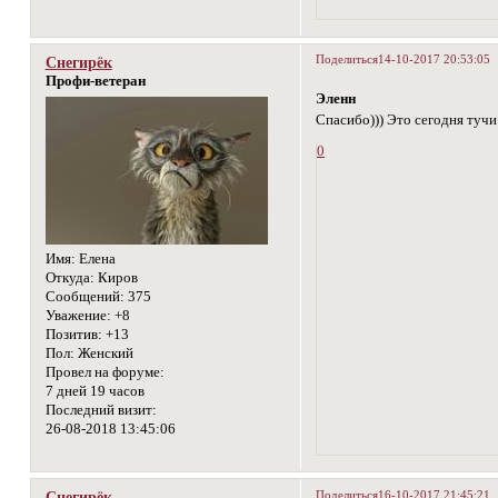
Поделиться
14-10-2017 20:53:05
Снегирёк
Профи-ветеран
Эленн
Спасибо))) Это сегодня тучи
0
Имя:
Елена
Откуда:
Киров
Сообщений:
375
Уважение:
+8
Позитив:
+13
Пол:
Женский
Провел на форуме:
7 дней 19 часов
Последний визит:
26-08-2018 13:45:06
Поделиться
16-10-2017 21:45:21
Снегирёк