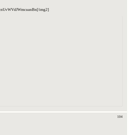
cnUvWVdJWmcuanBn[/img2]
104