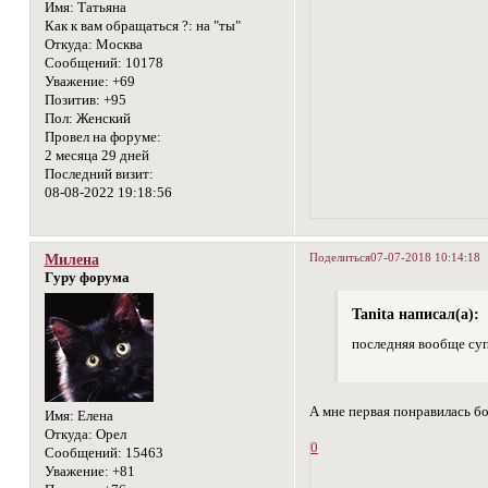
Имя:
Татьяна
Как к вам обращаться ?:
на "ты"
Откуда:
Москва
Сообщений:
10178
Уважение:
+69
Позитив:
+95
Пол:
Женский
Провел на форуме:
2 месяца 29 дней
Последний визит:
08-08-2022 19:18:56
Поделиться
07-07-2018 10:14:18
Милена
Гуру форума
Tanita написал(а):
последняя вообще суп
А мне первая понравилась б
Имя:
Елена
Откуда:
Орел
0
Сообщений:
15463
Уважение:
+81