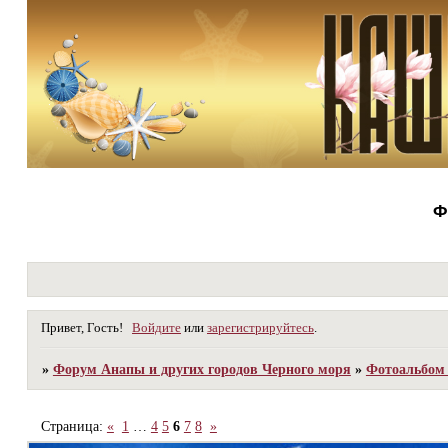
Ф
Привет, Гость!
Войдите
или
зарегистрируйтесь
.
»
Форум Анапы и других городов Черного моря
»
Фотоальбом 
Страница:
«
1
…
4
5
6
7
8
»