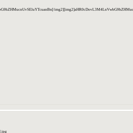
bG9hZHMucnUvSEluYTcuanBn[/img2][img2]aHR0cDovL3M4LnVwbG9hZHMu