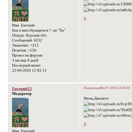
0
Имя:
Евгений
Как к вам обращаться ?:
на "Ты"
Откуда:
Курская обл.
Сообщений:
6232
Уважение:
+215
Позитив:
+150
Провел на форуме:
3 месяца 9 дней
Последний визит:
22-04-2026 12:02:11
Поделиться
06-07-2018 22:50:00
Евгений12
Модератор
Июнь,Джемете
0
Имя:
Евгений