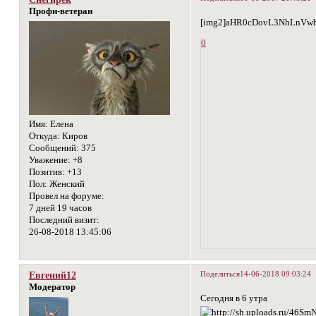
Профи-ветеран
[img2]aHR0cDovL3NhLnVw
0
Имя:
Елена
Откуда:
Киров
Сообщений:
375
Уважение:
+8
Позитив:
+13
Пол:
Женский
Провел на форуме:
7 дней 19 часов
Последний визит:
26-08-2018 13:45:06
Поделиться
14-06-2018 09:03:24
Евгений12
Модератор
Сегодня в 6 утра