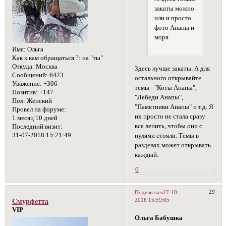
закаты можно
или и просто
фото Анапы и
моря
Имя:
Ольга
Как к вам обращаться ?:
на "ты"
Откуда:
Москва
Здесь лучше закаты. А для
Сообщений:
6423
остального открывайте
Уважение:
+306
темы - "Коты Анапы",
Позитив:
+147
"Лебеди Анапы",
Пол:
Женский
"Памятники Анапы" и т.д. Я
Провел на форуме:
их просто не стала сразу
1 месяц 10 дней
все лепить, чтобы они с
Последний визит:
31-07-2018 15:21:49
нулями стояли. Темы в
разделах может открывать
каждый.
0
29
Поделиться
17-10-
2016 15:59:05
Смурфетта
VIP
Ольга Бабушка