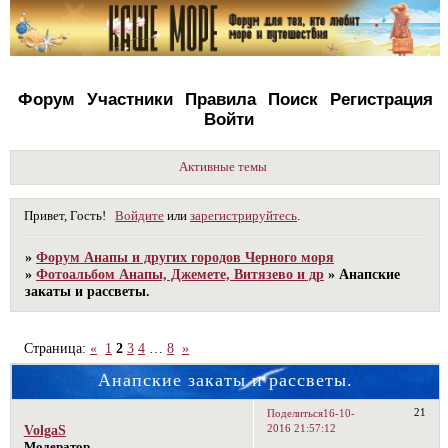
Форум
Участники
Правила
Поиск
Регистрация
Войти
Активные темы
Привет, Гость!
Войдите
или
зарегистрируйтесь
.
»
Форум Анапы и других городов Черного моря
»
Фотоальбом Анапы, Джемете, Витязево и др
»
Анапские
закаты и рассветы.
Страница:
«
1
2
3
4
…
8
»
Анапские закаты и рассветы.
21
Поделиться
16-10-
2016 21:57:12
VolgaS
Модератор