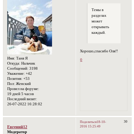
Темы в
разделах
может
открывать
каждый.
Хорошо,спасибо Оля!!
Имя:
Таня Я
0
Откуда:
Нальчик
Сообщений:
3198
Уважение:
+42
Позитив:
+53
Пол:
Женский
Провел на форуме:
19 дней 5 часов
Последний визит:
26-07-2022 16:28:02
30
Поделиться
18-10-
2016 15:25:49
Евгений12
Модератор