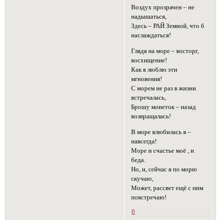
Воздух прозрачен – не
надышаться,
Здесь – РАЙ Земной, что б
наслаждаться!
Глядя на море – восторг,
восхищение!
Как я люблю эти
мгновения!
С морем не раз в жизни
встречалась,
Брошу монеток – назад
возвращалась!
В море влюбилась я –
навсегда!
Море и счастье моё , и
беда.
Но, и, сейчас я по морю
скучаю,
Может, рассвет ещё с ним
повстречаю!
0