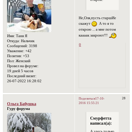
Не,Оля,пусть старшИе
скажут
А то я то
открою ... а мне потом
каааак закроют!!!
Имя:
Таня Я
Откуда:
Нальчик
0
Сообщений:
3198
Уважение:
+42
Позитив:
+53
Пол:
Женский
Провел на форуме:
19 дней 5 часов
Последний визит:
26-07-2022 16:28:02
28
Поделиться
17-10-
2016 15:55:21
Ольга Бабушка
Гуру форума
Смурфетта
написал(а):
А здесь только