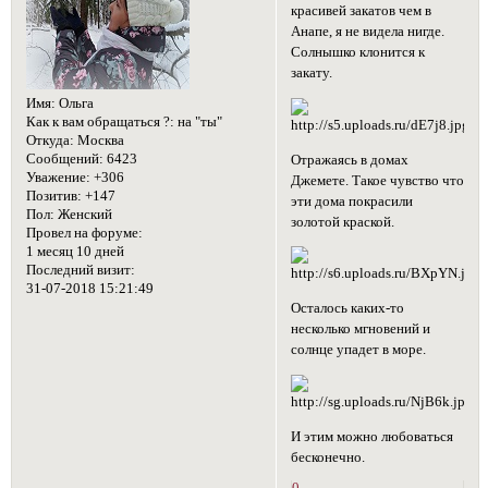
красивей закатов чем в
Анапе, я не видела нигде.
Солнышко клонится к
закату.
Имя:
Ольга
Как к вам обращаться ?:
на "ты"
Откуда:
Москва
Сообщений:
6423
Отражаясь в домах
Уважение:
+306
Джемете. Такое чувство что
Позитив:
+147
эти дома покрасили
Пол:
Женский
золотой краской.
Провел на форуме:
1 месяц 10 дней
Последний визит:
31-07-2018 15:21:49
Осталось каких-то
несколько мгновений и
солнце упадет в море.
И этим можно любоваться
бесконечно.