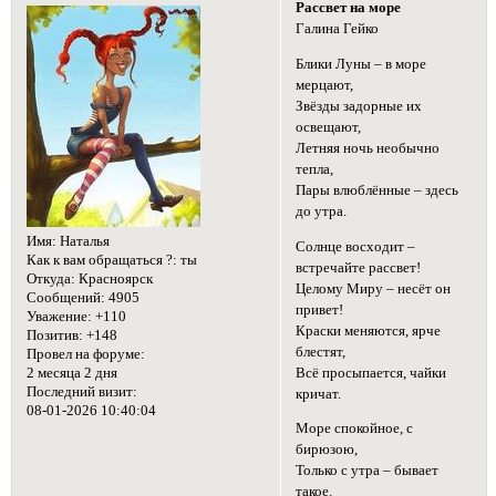
Рассвет на море
Галина Гейко
Блики Луны – в море
мерцают,
Звёзды задорные их
освещают,
Летняя ночь необычно
тепла,
Пары влюблённые – здесь
до утра.
Имя:
Наталья
Солнце восходит –
Как к вам обращаться ?:
ты
встречайте рассвет!
Откуда:
Красноярск
Целому Миру – несёт он
Сообщений:
4905
привет!
Уважение:
+110
Краски меняются, ярче
Позитив:
+148
блестят,
Провел на форуме:
Всё просыпается, чайки
2 месяца 2 дня
Последний визит:
кричат.
08-01-2026 10:40:04
Море спокойное, с
бирюзою,
Только с утра – бывает
такое.