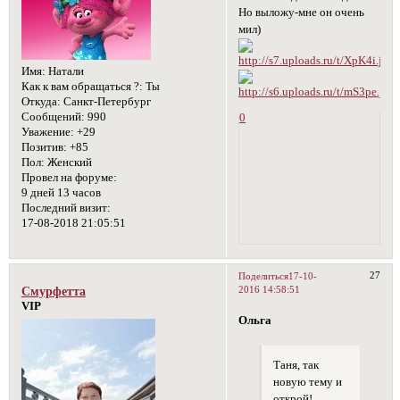
Но выложу-мне он очень
мил)
Имя:
Натали
Как к вам обращаться ?:
Ты
Откуда:
Санкт-Петербург
Сообщений:
990
0
Уважение:
+29
Позитив:
+85
Пол:
Женский
Провел на форуме:
9 дней 13 часов
Последний визит:
17-08-2018 21:05:51
27
Поделиться
17-10-
2016 14:58:51
Смурфетта
VIP
Ольга
Таня, так
новую тему и
открой!