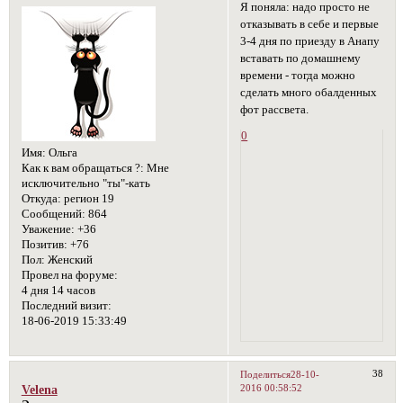
Я поняла: надо просто не
отказывать в себе и первые
3-4 дня по приезду в Анапу
вставать по домашнему
времени - тогда можно
сделать много обалденных
фот рассвета.
0
Имя:
Ольга
Как к вам обращаться ?:
Мне
исключительно "ты"-кать
Откуда:
регион 19
Сообщений:
864
Уважение:
+36
Позитив:
+76
Пол:
Женский
Провел на форуме:
4 дня 14 часов
Последний визит:
18-06-2019 15:33:49
38
Поделиться
28-10-
2016 00:58:52
Velena