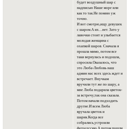
будет воздушный шар с
надписью Наше море или
как то так.Не помню уж
точно.
И вот смотрю,ищу девушек
с шаром.А их....нет. Зато у
лавочки стоит и улыбается
молодая женщина с
охапкой шаров. Сначала я
прошла мимо, потом все
таки вернулась и подошла,
спросила.Оказалось, что
это Люба-Любовь наш
админ нас всех здесь ждет и
встречает. Внучкам
вручили тут же по шару, а
мне Люба подарила цветок-
за встречу,так она сказала.
Потом начали подходить
другие.И всем Люба
вручала цветок и
шарик.Когда все
собрались,устроили
фотосессию.А потом пошли