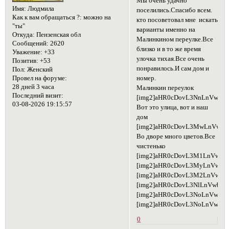
Мы очень удачно
Имя:
Людмила
поселились.Спасибо всем.
Как к вам обращаться ?:
можно на
кто посоветовал мне искать
"ты"
варианты именно на
Откуда:
Пензенская обл
Малинкином переулке.Все
Сообщений:
2620
близко и в то же время
Уважение:
+33
улочка тихая.Все очень
Позитив:
+53
понравилось.И сам дом и
Пол:
Женский
номер.
Провел на форуме:
28 дней 3 часа
Малинкин переулок
Последний визит:
[img2]aHR0cDovL3NnLnVwbG
03-08-2026 19:15:57
Вот это улица, вот и наш
дом
[img2]aHR0cDovL3MwLnVwbG
Во дворе много цветов.Все
чистенько
[img2]aHR0cDovL3M1LnVwbG
[img2]aHR0cDovL3MyLnVwbG
[img2]aHR0cDovL3M2LnVwbG
[img2]aHR0cDovL3NlLnVwbG
[img2]aHR0cDovL3NoLnVwbG9
[img2]aHR0cDovL3NoLnVwbG9
0