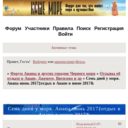
Форум
Участники
Правила
Поиск
Регистрация
Войти
Активные темы
Привет, Гость!
Войдите
или
зарегистрируйтесь
.
»
Форум Анапы и других городов Черного моря
»
Отзывы об
отдыхе в Анапе, Джемете, Витязево и др
»
Семь дней у моря.
Анапа июнь 2017‡отдых в Анапе в июне 2017&
Страница:
«
1
2
3
4
Семь дней у моря. Анапа июнь 2017‡отдых в
Анапе в июне 2017&
61
Поделиться
12-07-