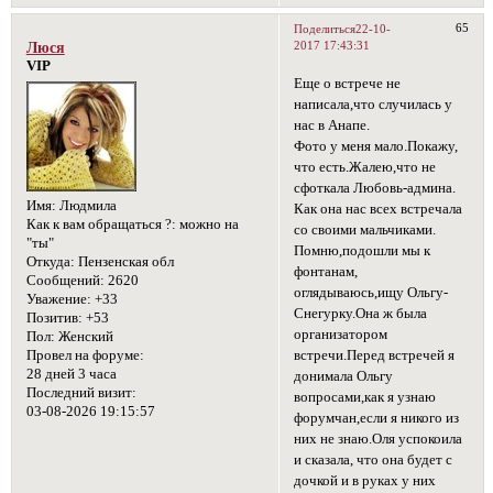
65
Поделиться
22-10-
2017 17:43:31
Люся
VIP
Еще о встрече не
написала,что случилась у
нас в Анапе.
Фото у меня мало.Покажу,
что есть.Жалею,что не
сфоткала Любовь-админа.
Имя:
Людмила
Как она нас всех встречала
Как к вам обращаться ?:
можно на
со своими мальчиками.
"ты"
Помню,подошли мы к
Откуда:
Пензенская обл
фонтанам,
Сообщений:
2620
оглядываюсь,ищу Ольгу-
Уважение:
+33
Снегурку.Она ж была
Позитив:
+53
организатором
Пол:
Женский
встречи.Перед встречей я
Провел на форуме:
28 дней 3 часа
донимала Ольгу
Последний визит:
вопросами,как я узнаю
03-08-2026 19:15:57
форумчан,если я никого из
них не знаю.Оля успокоила
и сказала, что она будет с
дочкой и в руках у них