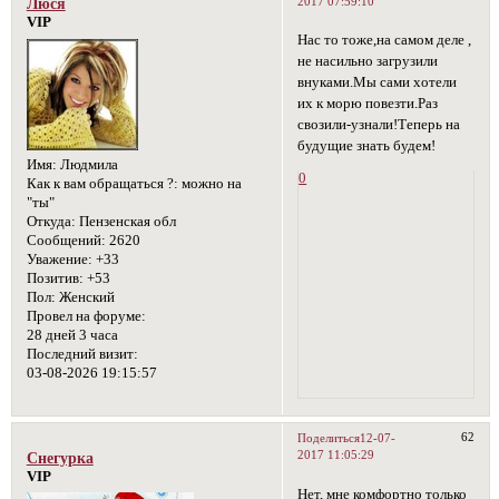
2017 07:59:10
Люся
VIP
Нас то тоже,на самом деле ,
не насильно загрузили
внуками.Мы сами хотели
их к морю повезти.Раз
свозили-узнали!Теперь на
будущие знать будем!
Имя:
Людмила
0
Как к вам обращаться ?:
можно на
"ты"
Откуда:
Пензенская обл
Сообщений:
2620
Уважение:
+33
Позитив:
+53
Пол:
Женский
Провел на форуме:
28 дней 3 часа
Последний визит:
03-08-2026 19:15:57
62
Поделиться
12-07-
2017 11:05:29
Снегурка
VIP
Нет, мне комфортно только