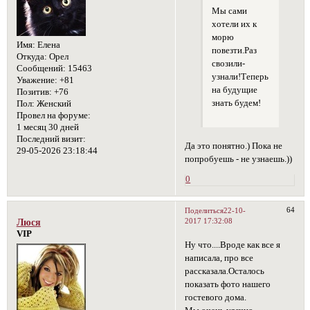
Мы сами
хотели их к
морю
Имя:
Елена
повезти.Раз
Откуда:
Орел
свозили-
Сообщений:
15463
узнали!Теперь
Уважение:
+81
на будущие
Позитив:
+76
знать будем!
Пол:
Женский
Провел на форуме:
1 месяц 30 дней
Последний визит:
Да это понятно.) Пока не
29-05-2026 23:18:44
попробуешь - не узнаешь.))
0
64
Поделиться
22-10-
2017 17:32:08
Люся
VIP
Ну что....Вроде как все я
написала, про все
рассказала.Осталось
показать фото нашего
гостевого дома.