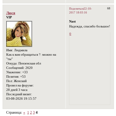
68
Поделиться
22-10-
2017 18:03:16
Люся
VIP
Nast
Надежда, спасибо большое!
0
Имя:
Людмила
Как к вам обращаться ?:
можно на
"ты"
Откуда:
Пензенская обл
Сообщений:
2620
Уважение:
+33
Позитив:
+53
Пол:
Женский
Провел на форуме:
28 дней 3 часа
Последний визит:
03-08-2026 19:15:57
Страница:
«
1
2
3
4