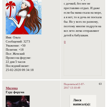
с дочкой, без нее не
преставляю отдых. И даже
если бы мама ехала на море,
а я нет, то и дочь не поехала
бы. Но у всех по разному,
поэтому многие подруги на
все лето легко отправляют
детей к бабушкам.
Имя:
Ольга
Сообщений:
3273
0
Уважение:
+50
Позитив:
+18
Пол:
Женский
Провел на форуме:
22 дня 5 часов
Последний визит:
25-02-2020 09:34:18
63
Поделиться
12-07-
2017 13:10:49
Милена
Гуру форума
Люся
написал(а):