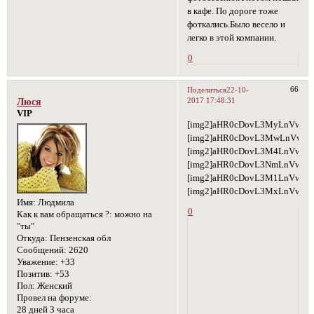
в кафе. По дороге тоже
фоткались.Было весело и
легко в этой компании.
0
66
Поделиться
22-10-
2017 17:48:31
Люся
VIP
[img2]aHR0cDovL3MyLnVwbG
[img2]aHR0cDovL3MwLnVwbG
[img2]aHR0cDovL3M4LnVwbG
[img2]aHR0cDovL3NmLnVwbG
[img2]aHR0cDovL3M1LnVwbG
[img2]aHR0cDovL3MxLnVwbG
Имя:
Людмила
0
Как к вам обращаться ?:
можно на
"ты"
Откуда:
Пензенская обл
Сообщений:
2620
Уважение:
+33
Позитив:
+53
Пол:
Женский
Провел на форуме:
28 дней 3 часа