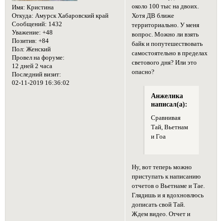
около 100 тыс на двоих.
Имя:
Кристина
Хотя ДВ ближе
Откуда:
Амурск Хабаровский край
Сообщений:
1432
территориально. У меня
Уважение:
+48
вопрос. Можно ли взять
Позитив:
+84
байк и попутешествовать
Пол:
Женский
самостоятельно в пределах
Провел на форуме:
светового дня? Или это
12 дней 2 часа
опасно?
Последний визит:
02-11-2019 16:36:02
Анжелика
написал(а):
Сравнивая
Тай, Вьетнам
и Гоа
Ну, вот теперь можно
приступать к написанию
отчетов о Вьетнаме и Тае.
Глядишь и я вдохновлюсь
дописать свой Тай.
Ждем видео. Отчет и