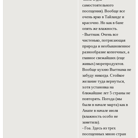
самостоятельного
посещения). Вообще все
очень ярко в Тайланде и
красочно. Но как в бане
опять же влажность.
- Вьетнам. Очень все
чистенько, потрясающая
природа и необыкновенное
разнообразие копеечных, а
главное свежайших (еще
живых) морепродуктов.
Вообще кухню Вьетнама не
забуду никогда. Стойкое
желание туда вернуться,
хотя установка на
ближайшие лет 5 страны не
повторять. Погода (мы
были в начале марта) как в
Анапе в начале июля
(влажность особо не
заметила).
- Гоа. Здесь из трех
посещенных мною стран