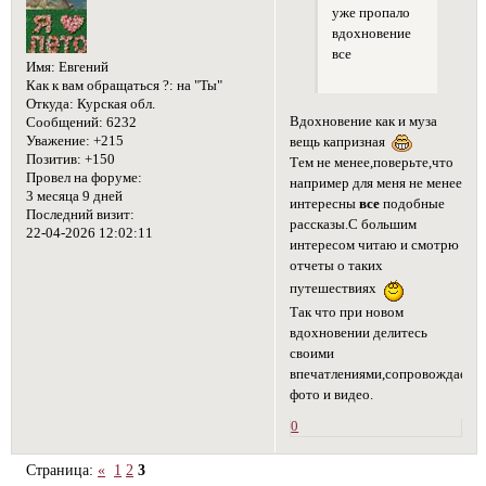
уже пропало
вдохновение
все
Имя:
Евгений
Как к вам обращаться ?:
на "Ты"
Откуда:
Курская обл.
Вдохновение как и муза
Сообщений:
6232
Уважение:
+215
вещь капризная
Позитив:
+150
Тем не менее,поверьте,что
Провел на форуме:
например для меня не менее
3 месяца 9 дней
интересны
все
подобные
Последний визит:
рассказы.С большим
22-04-2026 12:02:11
интересом читаю и смотрю
отчеты о таких
путешествиях
Так что при новом
вдохновении делитесь
своими
впечатлениями,сопровождаем
фото и видео.
0
Страница:
«
1
2
3