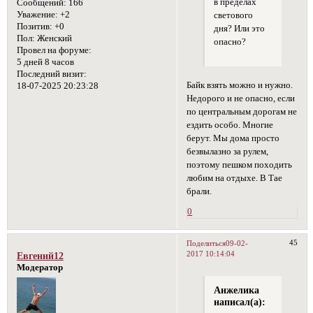
в пределах
Сообщений:
166
Уважение:
+2
светового
Позитив:
+0
дня? Или это
Пол:
Женский
опасно?
Провел на форуме:
5 дней 8 часов
Последний визит:
Байк взять можно и нужно.
18-07-2025 20:23:28
Недорого и не опасно, если
по центральным дорогам не
ездить особо. Многие
берут. Мы дома просто
безвылазно за рулем,
поэтому пешком походить
любим на отдыхе. В Тае
брали.
0
45
Поделиться
09-02-
2017 10:14:04
Евгений12
Модератор
Анжелика
написал(а):