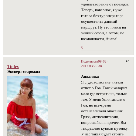
удовлетворение от поездки.
Теперь, наверное, я уже
готова без туроператора
осуществить данный
маршрут. Ну это планы на
зимний сезон, а летом, по
возможности, Анапа!
0
43
Поделиться
09-02-
2017 03:20:38
Tinlex
Эксперт-старожил
Анжелика
Я с удовольствие читала
отчет о Гоа. Такой колорит
мало где встретишь, только
там. У меня были мысли о
Гоа, но все-время
останавливали опасения.
Грязь, антисанитария,
попрошайки и прочее. Вы
так дешево купили путевку.
У нас такая будет стоить