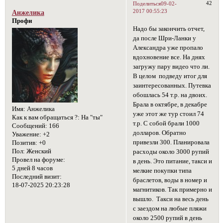
42
Поделиться
09-02-
2017 00:55:23
Анжелика
Профи
Надо бы закончить отчет,
да после Шри-Ланки у
Александра уже пропало
вдохновение все. На днях
загружу пару видео что ли.
В целом подведу итог для
заинтересованных. Путевка
обошлась 54 т.р. на двоих.
Брала в октябре, в декабре
Имя:
Анжелика
уже этот же тур стоил 74
Как к вам обращаться ?:
На "ты"
т.р. С собой брали 1000
Сообщений:
166
долларов. Обратно
Уважение:
+2
привезли 300. Планировала
Позитив:
+0
Пол:
Женский
расходы около 3000 рупий
Провел на форуме:
в день. Это питание, такси и
5 дней 8 часов
мелкие покупки типа
Последний визит:
браслетов, воды в номер и
18-07-2025 20:23:28
магнитиков. Так примерно и
вышло. Такси на весь день
с заездом на любые пляжи
около 2500 рупий в день