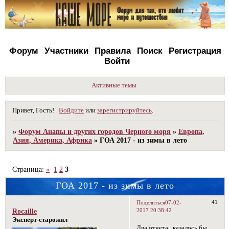
Форум
Участники
Правила
Поиск
Регистрация
Войти
Активные темы
Привет, Гость!
Войдите
или
зарегистрируйтесь
.
»
Форум Анапы и других городов Черного моря
»
Европа,
Азия, Америка, Африка
»
ГОА 2017 - из зимы в лето
Страница:
«
1
2
3
ГОА 2017 - из зимы в лето
41
Поделиться
07-02-
2017 20:38:42
Rocaille
Эксперт-старожил
Два отчета , казалось бы ,