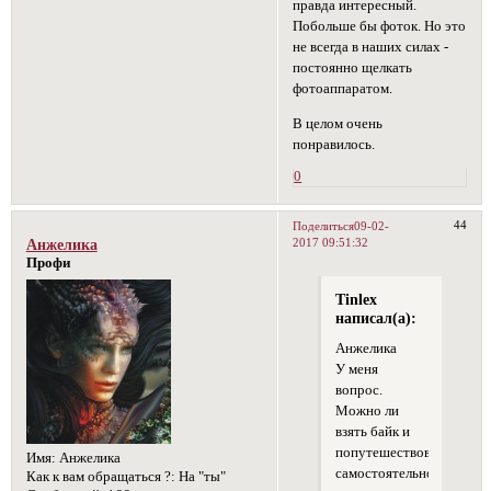
правда интересный.
Побольше бы фоток. Но это
не всегда в наших силах -
постоянно щелкать
фотоаппаратом.
В целом очень
понравилось.
0
44
Поделиться
09-02-
2017 09:51:32
Анжелика
Профи
Tinlex
написал(а):
Анжелика
У меня
вопрос.
Можно ли
взять байк и
попутешествовать
Имя:
Анжелика
самостоятельно
Как к вам обращаться ?:
На "ты"