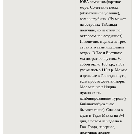
ЮВА самое комфортное
море. Сочетание песка
(обязательное условие),
волн, и глубины. (Ну может
на островах Тайланда
получше, но из отеля по
островам не наездишься).
И, конечно, в целом из трех
стран это самый дешевый
отдых. В Тае и Вьетнаме
мы потратили путевка+с
собой около 160 т.р., в Гоа
уложились в 110 т.р. Можно
и дешевле в Гоа отдохнуть,
если просто хочется моря.
Мое мнение в Индию
нужно ехать
комбинированным туром (у
Библиоглобуса знаю
бывают такие). Сначала в
Дели и Тадж Махал на 3-4
дня, а потом на неделю в
Гоа. Тогда, наверное,
получишь полное