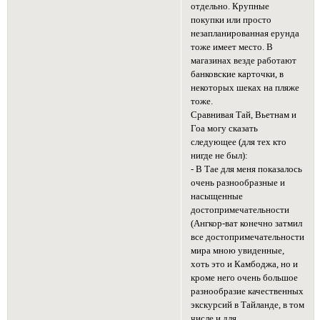
отдельно. Крупные
покупки или просто
незапланированная ерунда
тоже имеет место. В
магазинах везде работают
банковские карточки, в
некоторых шеках на пляже
тоже.
Сравнивая Тай, Вьетнам и
Гоа могу сказать
следующее (для тех кто
нигде не был):
- В Тае для меня показалось
очень разнообразные и
насыщенные
достопримечательности
(Ангкор-ват конечно затмил
все достопримечательности
мира мною увиденные,
хоть это и Камбоджа, но и
кроме него очень большое
разнообразие качественных
экскурсий в Тайланде, в том
числе и для