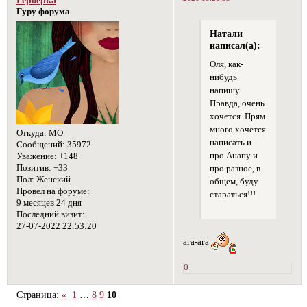
Гуру форума
Натали
написал(а):
Оля, как-
нибудь
напишу.
Правда, очень
хочется. Прям
много хочется
Откуда:
МО
написать и
Сообщений:
35972
про Анапу и
Уважение:
+148
Позитив:
+33
про разное, в
Пол:
Женский
общем, буду
Провел на форуме:
стараться!!!
9 месяцев 24 дня
Последний визит:
27-07-2022 22:53:20
ага-ага
0
Страница:
«
1
…
8
9
10