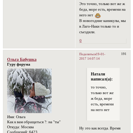
Это точно, только вот же ж
беда, море есть, времени на
него нет
В новогодние каникулы, мы
в Лаго-Наки только то и
съездили.
0
191
Поделиться
19-01-
2017 14:07:14
Ольга Бабушка
Гуру форума
Натали
написал(а):
то точно,
только вот же
ж беда, море
есть, времени
на него нет
Имя:
Ольга
Как к вам обращаться ?:
на "ты"
Откуда:
Москва
Ну это как всегда. Время
Сообщений:
6423