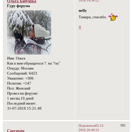
2016 14:54:22
Ольга Бабушка
Гуру форума
nelly
Тамара, спасибо.
0
Имя:
Ольга
Как к вам обращаться ?:
на "ты"
Откуда:
Москва
Сообщений:
6423
Уважение:
+306
Позитив:
+147
Пол:
Женский
Провел на форуме:
1 месяц 10 дней
Последний визит:
31-07-2018 15:21:49
182
Поделиться
05-12-
2016 20:40:23
Снегирёк