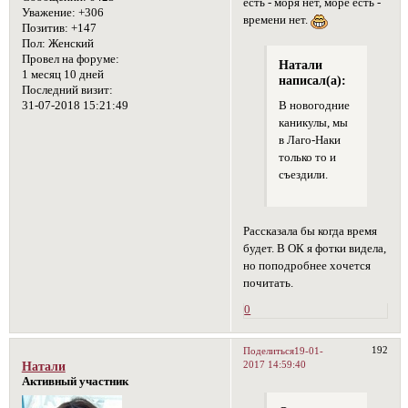
есть - моря нет, море есть -
Уважение:
+306
времени нет.
Позитив:
+147
Пол:
Женский
Провел на форуме:
Натали
1 месяц 10 дней
написал(а):
Последний визит:
31-07-2018 15:21:49
В новогодние
каникулы, мы
в Лаго-Наки
только то и
съездили.
Рассказала бы когда время
будет. В ОК я фотки видела,
но поподробнее хочется
почитать.
0
192
Поделиться
19-01-
2017 14:59:40
Натали
Активный участник