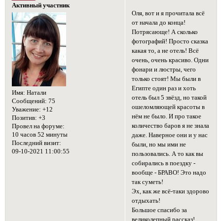
Активный участник
Оля, вот и я прочитала всё
от начала до конца!
Потрясающе! А сколько
фотографий! Просто сказка
какая то, а не отель! Всё
очень, очень красиво. Одни
фонари и люстры, чего
только стоят! Мы были в
Египте один раз и хоть
Имя:
Натали
отель был 5 звёзд, но такой
Сообщений:
75
ошеломляющей красоты в
Уважение:
+12
нём не было. И про такое
Позитив:
+3
количество баров я не знала
Провел на форуме:
10 часов 52 минуты
даже. Наверное они и у нас
Последний визит:
были, но мы ими не
09-10-2021 11:00:55
пользовались. А то как вы
собирались в поездку -
вообще - БРАВО! Это надо
так суметь!
Эх, как же всё-таки здорово
отдыхать!
Большое спасибо за
великолепный рассказ!