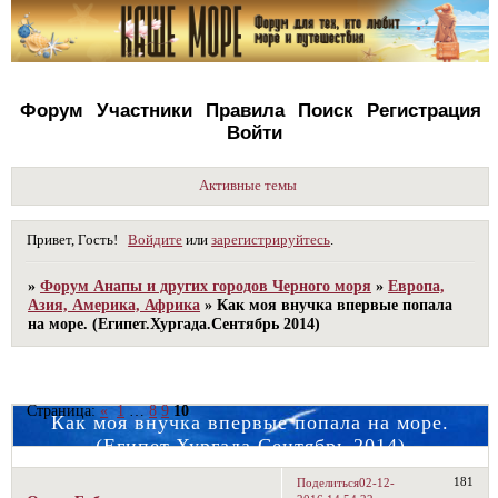
Форум
Участники
Правила
Поиск
Регистрация
Войти
Активные темы
Привет, Гость!
Войдите
или
зарегистрируйтесь
.
»
Форум Анапы и других городов Черного моря
»
Европа,
Азия, Америка, Африка
»
Как моя внучка впервые попала
на море. (Египет.Хургада.Сентябрь 2014)
Страница:
«
1
…
8
9
10
Как моя внучка впервые попала на море.
(Египет.Хургада.Сентябрь 2014)
181
Поделиться
02-12-