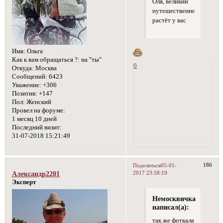
Оля, великий
путешественник
растёт у вас
Имя:
Ольга
Как к вам обращаться ?:
на "ты"
0
Откуда:
Москва
Сообщений:
6423
Уважение:
+306
Позитив:
+147
Пол:
Женский
Провел на форуме:
1 месяц 10 дней
Последний визит:
31-07-2018 15:21:49
186
Поделиться
05-01-
2017 23:58:19
Александр2201
Эксперт
Немосквичка
написал(а):
так же фоткала