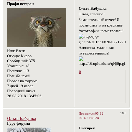
Профи-ветеран
Ольга Бабушка
Ольга, спасибо!
Замечательный отчет! И
посмеялась, и на красивые
фотографии насмотрелась!
Алиночка- маленькая
Имя:
Елена
путешественница!
Откуда:
Киров
Сообщений:
375
Уважение:
+8
Позитив:
+13
0
Пол:
Женский
Провел на форуме:
7 дней 19 часов
Последний визит:
26-08-2018 13:45:06
183
Поделиться
05-12-
2016 21:49:38
Ольга Бабушка
Гуру форума
Снегирёк