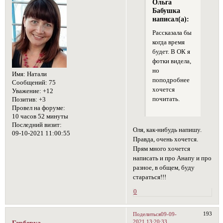
Ольга
Бабушка
написал(а):
Рассказала бы
когда время
будет. В ОК я
фотки видела,
но
Имя:
Натали
поподробнее
Сообщений:
75
хочется
Уважение:
+12
почитать.
Позитив:
+3
Провел на форуме:
10 часов 52 минуты
Последний визит:
Оля, как-нибудь напишу.
09-10-2021 11:00:55
Правда, очень хочется.
Прям много хочется
написать и про Анапу и про
разное, в общем, буду
стараться!!!
0
193
Поделиться
09-09-
2021 13:20:33
Герберка