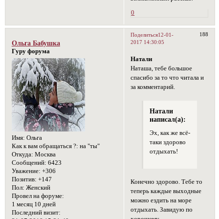
0
188
Поделиться
12-01-
2017 14:30:05
Ольга Бабушка
Гуру форума
Натали
Наташа, тебе большое
спасибо за то что читала и
за комментарий.
Натали
написал(а):
Эх, как же всё-
Имя:
Ольга
таки здорово
Как к вам обращаться ?:
на "ты"
отдыхать!
Откуда:
Москва
Сообщений:
6423
Уважение:
+306
Позитив:
+147
Конечно здорово. Тебе то
Пол:
Женский
теперь каждые выходные
Провел на форуме:
можно ездить на море
1 месяц 10 дней
отдыхать. Завидую по
Последний визит:
хорошему.