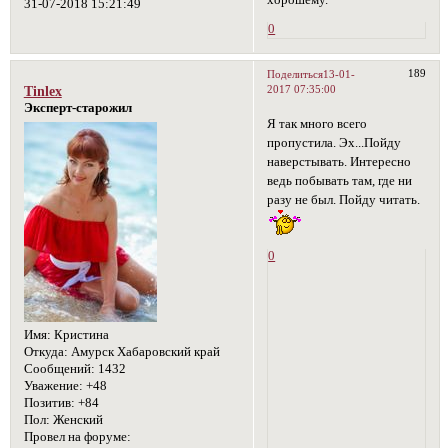
31-07-2018 15:21:49
0
189
Поделиться
13-01-
2017 07:35:00
Tinlex
Эксперт-старожил
Я так много всего
пропустила. Эх...Пойду
наверстывать. Интересно
ведь побывать там, где ни
разу не был. Пойду читать.
0
Имя:
Кристина
Откуда:
Амурск Хабаровский край
Сообщений:
1432
Уважение:
+48
Позитив:
+84
Пол:
Женский
Провел на форуме: