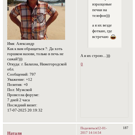
изразцовые
печки на
телефон)))
а я их везде
фоткаю, где
встречаю
Имя:
Александр
Как к вам обращаться ?:
Да хоть
горшком назови, только в печь не
А я их строю....)))
сажай!)))
Откуда:
г. Балахна, Нижегородской
0
обл.
Сообщений:
797
Уважение:
+12
Позитив:
+0
Пол:
Мужской
Провел на форуме:
7 дней 2 часа
Последний визит:
17-07-2025 20:19:32
187
Поделиться
12-01-
2017 14:14:54
Натали