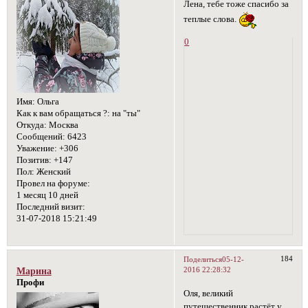
Лена, тебе тоже спасибо за
теплые слова.
0
Имя:
Ольга
Как к вам обращаться ?:
на "ты"
Откуда:
Москва
Сообщений:
6423
Уважение:
+306
Позитив:
+147
Пол:
Женский
Провел на форуме:
1 месяц 10 дней
Последний визит:
31-07-2018 15:21:49
184
Поделиться
05-12-
2016 22:28:32
Марина
Профи
Оля, великий
путешественник растёт у