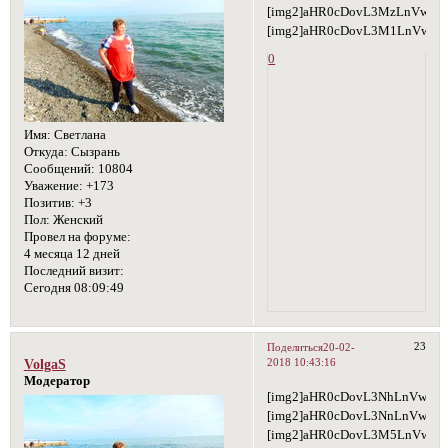
[img2]aHR0cDovL3MzLnVwbG
[img2]aHR0cDovL3M1LnVwbG
0
Имя:
Светлана
Откуда:
Сызрань
Сообщений:
10804
Уважение:
+173
Позитив:
+3
Пол:
Женский
Провел на форуме:
4 месяца 12 дней
Последний визит:
Сегодня 08:09:49
23
Поделиться
20-02-
2018 10:43:16
VolgaS
Модератор
[img2]aHR0cDovL3NhLnVwbG9
[img2]aHR0cDovL3NnLnVwbG9
[img2]aHR0cDovL3M5LnVwbG