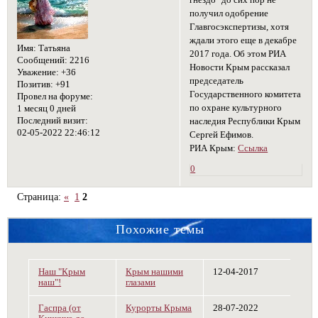
гнездо" до сих пор не
получил одобрение
Главгосэкспертизы, хотя
ждали этого еще в декабре
Имя:
Татьяна
2017 года. Об этом РИА
Сообщений:
2216
Новости Крым рассказал
Уважение:
+36
председатель
Позитив:
+91
Государственного комитета
Провел на форуме:
по охране культурного
1 месяц 0 дней
Последний визит:
наследия Республики Крым
02-05-2022 22:46:12
Сергей Ефимов.
РИА Крым:
Ссылка
0
Страница:
«
1
2
Похожие темы
Наш "Крым
Крым нашими
12-04-2017
наш"!
глазами
Гаспра (от
Курорты Крыма
28-07-2022