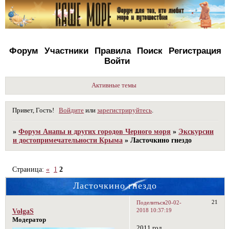
Форум
Участники
Правила
Поиск
Регистрация
Войти
Активные темы
Привет, Гость!
Войдите
или
зарегистрируйтесь
.
»
Форум Анапы и других городов Черного моря
»
Экскурсии
и достопримечательности Крыма
»
Ласточкино гнездо
Страница:
«
1
2
Ласточкино гнездо
21
Поделиться
20-02-
2018 10:37:19
VolgaS
Модератор
2011 год