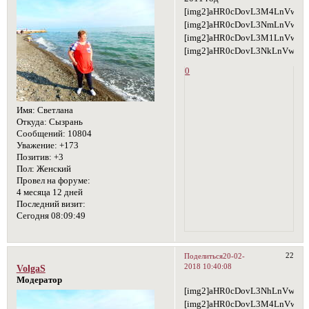
[img2]aHR0cDovL3M4LnVwbG
[img2]aHR0cDovL3NmLnVwbG
[img2]aHR0cDovL3M1LnVwbG
[img2]aHR0cDovL3NkLnVwbG
0
Имя:
Светлана
Откуда:
Сызрань
Сообщений:
10804
Уважение:
+173
Позитив:
+3
Пол:
Женский
Провел на форуме:
4 месяца 12 дней
Последний визит:
Сегодня 08:09:49
22
Поделиться
20-02-
2018 10:40:08
VolgaS
Модератор
[img2]aHR0cDovL3NhLnVwbG9
[img2]aHR0cDovL3M4LnVwbG9