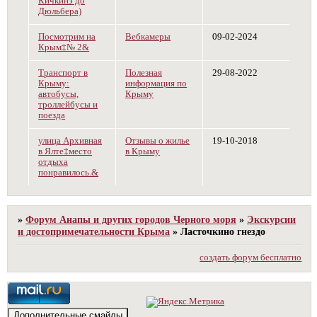
Кичкинэ до
Дюльбера)
Посмотрим на
Вебкамеры
09-02-2024
Крым‡№ 2&
Транспорт в
Полезная
29-08-2022
Крыму:
информация по
автобусы,
Крыму
троллейбусы и
поезда
улица Архивная
Отзывы о жилье
19-10-2018
в Ялте‡место
в Крыму
отдыха
понравилось.&
»
Форум Анапы и других городов Черного моря
»
Экскурсии
и достопримечательности Крыма
»
Ласточкино гнездо
создать форум бесплатно