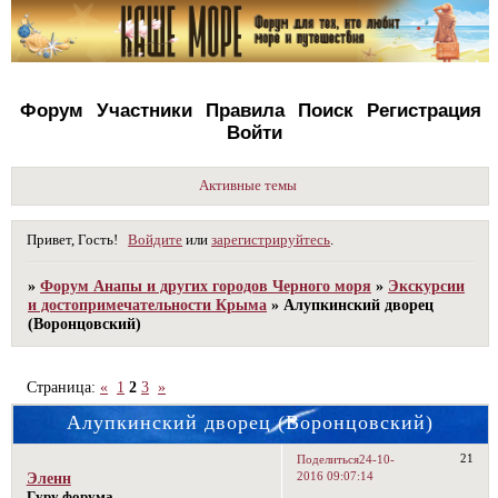
Форум
Участники
Правила
Поиск
Регистрация
Войти
Активные темы
Привет, Гость!
Войдите
или
зарегистрируйтесь
.
»
Форум Анапы и других городов Черного моря
»
Экскурсии
и достопримечательности Крыма
»
Алупкинский дворец
(Воронцовский)
Страница:
«
1
2
3
»
Алупкинский дворец (Воронцовский)
21
Поделиться
24-10-
2016 09:07:14
Эленн
Гуру форума