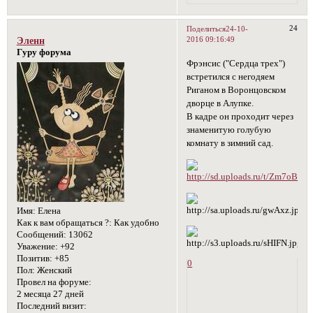
24
Поделиться
24-10-
2016 09:16:49
Эленн
Гуру форума
Фрэнсис ("Сердца трех")
встретился с негодяем
Риганом в Воронцовском
дворце в Алупке.
В кадре он проходит через
знаменитую голубую
комнату в зимний сад.
Имя:
Елена
Как к вам обращаться ?:
Как удобно
Сообщений:
13062
Уважение:
+92
Позитив:
+85
0
Пол:
Женский
Провел на форуме:
2 месяца 27 дней
Последний визит: