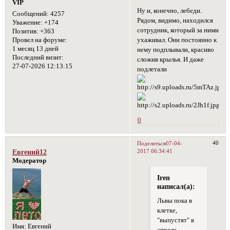
VIP
Ну и, конечно, лебеди.
Сообщений:
4257
Рядом, видимо, находился
Уважение:
+174
сотрудник, который за ними
Позитив:
+363
ухаживал. Они постоянно к
Провел на форуме:
1 месяц 13 дней
нему подплывали, красиво
Последний визит:
сложив крылья. И даже
27-07-2026 12:13:15
подлетали
0
40
Поделиться
07-04-
2017 06:34:41
Евгений12
Модератор
Iren
написал(а):
Львы пока в
клетке,
"выпустят" в
Имя:
Евгений
апреле