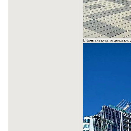
В фонтане куда то делся кло