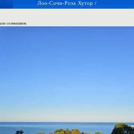
Лоо-Сочи-Роза Хутор /
вало солнышком.