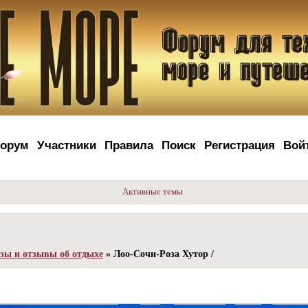
орум
Участники
Правила
Поиск
Регистрация
Вой
Активные темы
зы и отзывы об отдыхе
»
Лоо-Сочи-Роза Хутор /