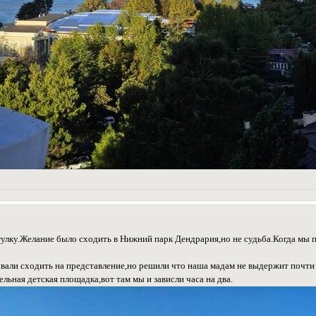
огулку.Желание было сходить в Нижний парк Дендрария,но не судьба.Когда мы
ли сходить на представление,но решили что наша мадам не выдержит почти 
ельная детская площадка,вот там мы и зависли часа на два.