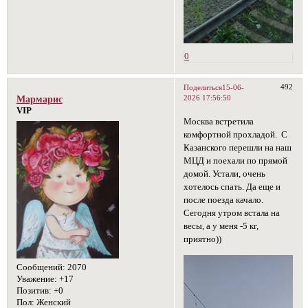
0
492
Поделиться
15-06-
2026 17:56:50
Мармарис
VIP
Москва встретила
комфортной прохладой. С
Казанского перешли на наш
МЦД и поехали по прямой
домой. Устали, очень
хотелось спать. Да еще и
после поезда качало.
Сегодня утром встала на
весы, а у меня -5 кг,
приятно))
Сообщений:
2070
Уважение:
+17
Позитив:
+0
Пол:
Женский