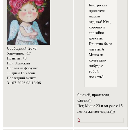
Быстро как
пролетела
неделя
отдыха! Юль,
хорошо и
спокойно
доехать.
Приятно было
Сообщений:
2070
читать. А
Уважение:
+17
Миша не
Позитив:
+0
хочет как-
Пол:
Женский
нибудь с
Провел на форуме:
тобой
11 дней 15 часов
поехать?
Последний визит:
31-07-2026 08:18:06
9 ночей, пролетели,
Светик))
Нет, Мише 23 и он уже с 15
лет не желает ездить)))
0