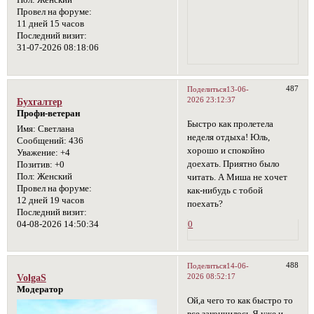
Пол:
Женский
Провел на форуме:
11 дней 15 часов
Последний визит:
31-07-2026 08:18:06
487
Поделиться
13-06-
2026 23:12:37
Бухгалтер
Профи-ветеран
Быстро как пролетела
Имя:
Светлана
неделя отдыха! Юль,
Сообщений:
436
хорошо и спокойно
Уважение:
+4
доехать. Приятно было
Позитив:
+0
Пол:
Женский
читать. А Миша не хочет
Провел на форуме:
как-нибудь с тобой
12 дней 19 часов
поехать?
Последний визит:
04-08-2026 14:50:34
0
488
Поделиться
14-06-
2026 08:52:17
VolgaS
Модератор
Ой,а чего то как быстро то
все закончилось.Я уже и