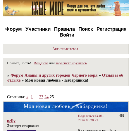
Форум
Участники
Правила
Поиск
Регистрация
Войти
Активные темы
Привет, Гость!
Войдите
или
зарегистрируйтесь
.
»
Форум Анапы и других городов Черного моря
»
Отзывы об
отдыхе
»
Моя новая любовь - Кабардинка!
Страница:
«
1
…
23
24
25
Моя новая любовь - Кабардинка!
481
Поделиться
13-06-
2026 06:20:22
nelly
Эксперт-старожил
Как хорошо у вас.Да, в