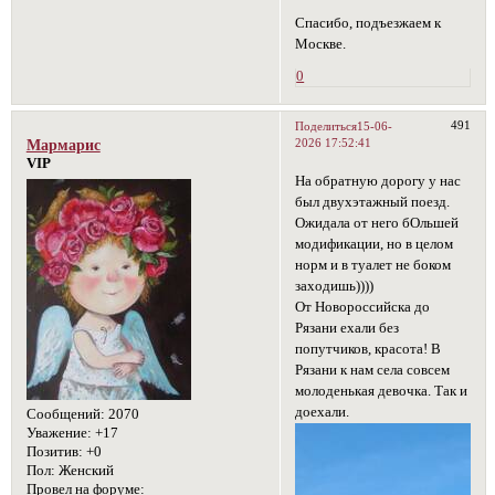
Спасибо, подъезжаем к
Москве.
0
491
Поделиться
15-06-
2026 17:52:41
Мармарис
VIP
На обратную дорогу у нас
был двухэтажный поезд.
Ожидала от него бОльшей
модификации, но в целом
норм и в туалет не боком
заходишь))))
От Новороссийска до
Рязани ехали без
попутчиков, красота! В
Рязани к нам села совсем
молоденькая девочка. Так и
доехали.
Сообщений:
2070
Уважение:
+17
Позитив:
+0
Пол:
Женский
Провел на форуме: