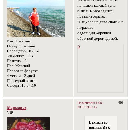
привыкла каждый день
бывать в Кабардинке-
печалька однако.
Юля,хорошо,тихо,спокойно
и красиво
отдохнули.Хорошей
обратной дороги домой.
Имя:
Светлана
Откуда:
Сызрань
0
Сообщений:
10804
Уважение:
+173
Позитив:
+3
Пол:
Женский
Провел на форуме:
4 месяца 12 дней
Последний визит:
Сегодня 16:54:10
489
Поделиться
14-06-
2026 19:07:07
Мармарис
VIP
Бухгалтер
написал(а):