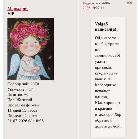
490
Поделиться
14-06-
2026 19:07:41
Мармарис
VIP
VolgaS
написал(а):
Ой,а чего то
как быстро то
все
закончилось.Я
уже и
привыкла
каждый день
бывать в
Сообщений:
2070
Кабардинке-
Уважение:
+17
печалька
Позитив:
+0
однако.
Пол:
Женский
Юля,хорошо,тихо,споко
Провел на форуме:
и красиво
11 дней 15 часов
отдохнули.Хорошей
Последний визит:
обратной
31-07-2026 08:18:06
дороги домой.