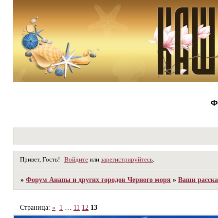
Ф
Привет, Гость!
Войдите
или
зарегистрируйтесь
.
»
Форум Анапы и других городов Черного моря
»
Ваши расска
Страница:
«
1
…
11
12
13