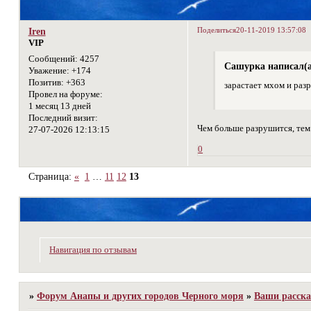
Поделиться
20-11-2019 13:57:08
Iren
VIP
Сообщений:
4257
Сашурка написал(а
Уважение:
+174
Позитив:
+363
зарастает мхом и разр
Провел на форуме:
1 месяц 13 дней
Последний визит:
Чем больше разрушится, тем
27-07-2026 12:13:15
0
Страница:
«
1
…
11
12
13
Навигация по отзывам
»
Форум Анапы и других городов Черного моря
»
Ваши расска