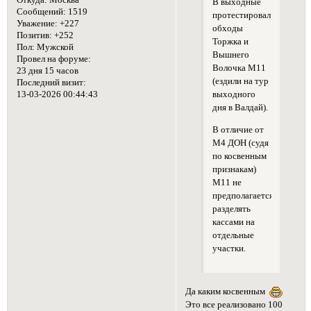
Откуда:
Москва
В выходные
Сообщений:
1519
протестировал
Уважение:
+227
обходы
Позитив:
+252
Торжка и
Пол:
Мужской
Вышнего
Провел на форуме:
Волочка М11
23 дня 15 часов
(ездили на тур
Последний визит:
выходного
13-03-2026 00:44:43
дня в Валдай).
В отличие от
М4 ДОН (судя
по косвенным
признакам)
М11 не
предполагается
разделять
кассами на
отдельные
участки.
Да каким косвенным
Это все реализовано 100