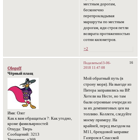
местным дорогам,
бесконечно
перепрокладывая
маршруты по местным
дорогам, иди строя петли
возврата протяженностью
сотни километров.
+2
16
Поделиться
13-06-
2018 11:47:08
Olegoff
Чёрный плащ
Мой обратный путь (в
строну моря). На выезде из
Питера заправились на ВР.
Хотели на Несте, но там
были огромные очереди из
за их демпинговых цен на
Имя:
Олег
топливо. Коллеги, следуйте
Как к вам обращаться ?:
Как угодно,
моему примеру. На
кроме фамильярностей
крайней, перед въездом на
Откуда:
Тверь
М11, брендовой заправке
Сообщений:
3213
Газпром в Спасской
Уважение:
+369