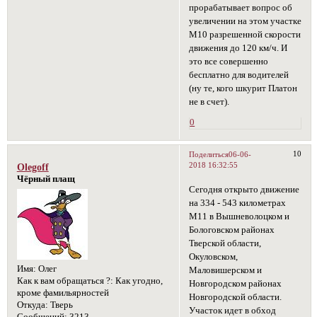
прорабатывает вопрос об
увеличении на этом участке
М10 разрешенной скорости
движения до 120 км/ч. И
это все совершенно
бесплатно для водителей
(ну те, кого шкурит Платон
не в счет).
0
10
Поделиться
06-06-
2018 16:32:55
Olegoff
Чёрный плащ
Сегодня открыто движение
на 334 - 543 километрах
М11 в Вышневолоцком и
Бологовском районах
Тверской области,
Окуловском,
Имя:
Олег
Маловишерском и
Как к вам обращаться ?:
Как угодно,
Новгородском районах
кроме фамильярностей
Новгородской области.
Откуда:
Тверь
Участок идет в обход
Сообщений:
3213