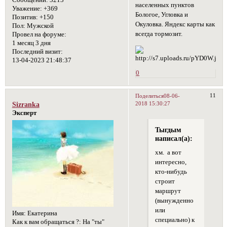
населенных пунктов
Уважение:
+369
Бологое, Угловка и
Позитив:
+150
Окуловка. Яндекс карты как
Пол:
Мужской
всегда тормозит.
Провел на форуме:
1 месяц 3 дня
Последний визит:
13-04-2023 21:48:37
0
11
Поделиться
08-06-
2018 15:30:27
Sizranka
Эксперт
Тыгдым
написал(а):
хм. а вот
интересно,
кто-нибудь
строит
маршрут
(вынужденно
или
Имя:
Екатерина
специально) к
Как к вам обращаться ?:
На "ты"