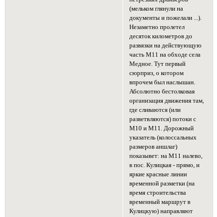
(мельком глянули на
документы и пожелали ...).
Незаметно пролетел
десяток километров до
развязки на действующую
часть М11 на обходе села
Медное. Тут первый
сюрприз, о котором
впрочем был наслышан.
Абсолютно бестолковая
организация движения там,
где сливаются (или
разветвляются) потоки с
М10 и М11. Дорожный
указатель (колоссальных
размеров аншлаг)
показывет: на М11 налево,
в пос. Кулицкая - прямо, и
яркие красные линии
временной разметки (на
время строительства
временный маршрут в
Кулицкую) направляют