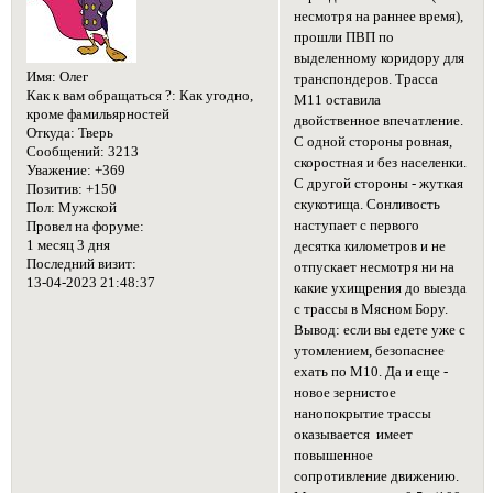
несмотря на раннее время),
прошли ПВП по
выделенному коридору для
Имя:
Олег
транспондеров. Трасса
Как к вам обращаться ?:
Как угодно,
М11 оставила
кроме фамильярностей
двойственное впечатление.
Откуда:
Тверь
С одной стороны ровная,
Сообщений:
3213
скоростная и без населенки.
Уважение:
+369
С другой стороны - жуткая
Позитив:
+150
скукотища. Сонливость
Пол:
Мужской
наступает с первого
Провел на форуме:
1 месяц 3 дня
десятка километров и не
Последний визит:
отпускает несмотря ни на
13-04-2023 21:48:37
какие ухищрения до выезда
с трассы в Мясном Бору.
Вывод: если вы едете уже с
утомлением, безопаснее
ехать по М10. Да и еще -
новое зернистое
нанопокрытие трассы
оказывается имеет
повышенное
сопротивление движению.