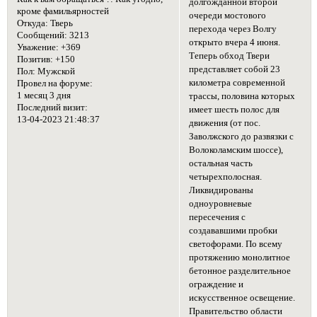
долгожданной второй
кроме фамильярностей
очереди мостового
Откуда:
Тверь
перехода через Волгу
Сообщений:
3213
открыто вчера 4 июня.
Уважение:
+369
Теперь обход Твери
Позитив:
+150
представляет собой 23
Пол:
Мужской
километра современной
Провел на форуме:
1 месяц 3 дня
трассы, половина которых
Последний визит:
имеет шесть полос для
13-04-2023 21:48:37
движения (от пос.
Заволжского до развязки с
Волоколамским шоссе),
остальная часть
четырехполосная.
Ликвидированы
одноуровневые
пересечения с
создававшими пробки
светофорами. По всему
протяжению монолитное
бетонное разделительное
ограждение и
искусственное освещение.
Правительство области