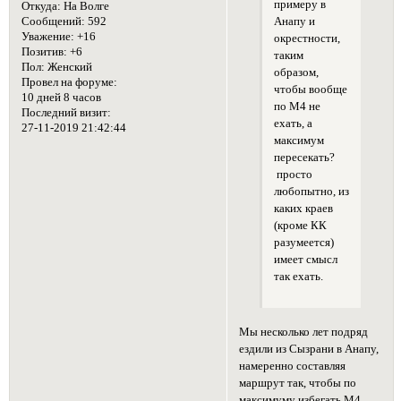
примеру в
Откуда:
На Волге
Анапу и
Сообщений:
592
Уважение:
+16
окрестности,
Позитив:
+6
таким
Пол:
Женский
образом,
Провел на форуме:
чтобы вообще
10 дней 8 часов
по М4 не
Последний визит:
ехать, а
27-11-2019 21:42:44
максимум
пересекать?
просто
любопытно, из
каких краев
(кроме КК
разумеется)
имеет смысл
так ехать.
Мы несколько лет подряд
ездили из Сызрани в Анапу,
намеренно составляя
маршрут так, чтобы по
максимуму избегать М4.