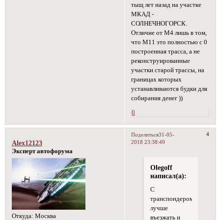
тыщ лет назад на участке
МКАД -
СОЛНЕЧНОГОРСК.
Отличие от М4 лишь в том,
что М11 это полностью с 0
построенная трасса, а не
реконструированные
участки старой трассы, на
границах которых
устанавливаются будки для
собирания денег ))
0
4
Поделиться
31-05-
2018 23:38:49
Alex12123
Эксперт автофорума
Olegoff
написал(а):
С
транспондером
лучше
Откуда:
Москва
въезжать и