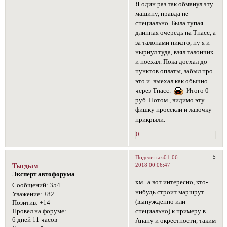
Я один раз так обманул эту
машину, правда не
специально. Была тупая
длинная очередь на Тпасс, а
за талонами никого, ну я и
нырнул туда, взял талончик
и поехал. Пока доехал до
пунктов оплаты, забыл про
это и выехал как обычно
через Тпасс.
Итого 0
руб. Потом , видимо эту
фишку просекли и лавочку
прикрыли.
0
5
Поделиться
01-06-
2018 00:06:47
Тыгдым
Эксперт автофорума
хм. а вот интересно, кто-
Сообщений:
354
нибудь строит маршрут
Уважение:
+82
(вынужденно или
Позитив:
+14
специально) к примеру в
Провел на форуме:
6 дней 11 часов
Анапу и окрестности, таким