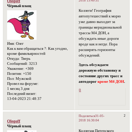
2018 15:49:51
Olegoff
Чёрный плащ
Коллеги! География
автопутешествий к морю
уже давно выходит за
границы меридиональной
трассы М4 ДОН, а
обсуждать иные дороги
Имя:
Олег
вроде как и негде. Пора
Как к вам обращаться ?:
Как угодно,
расширять горизонты
кроме фамильярностей
обсуждений.
Откуда:
Тверь
Сообщений:
3213
Здесь обсуждаем
Уважение:
+369
дорожную обстановку и
Позитив:
+150
состояние других трасс и
Пол:
Мужской
автодорог
кроме М4 ДОН
.
Провел на форуме:
1 месяц 3 дня
0
Последний визит:
13-04-2023 21:48:37
2
Поделиться
31-05-
2018 16:30:04
Olegoff
Чёрный плащ
Коллегам Питерского