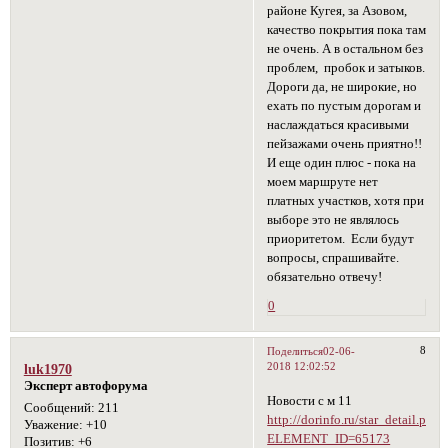
районе Кугея, за Азовом,
качество покрытия пока там
не очень. А в остальном без
проблем, пробок и затыков.
Дороги да, не широкие, но
ехать по пустым дорогам и
наслаждаться красивыми
пейзажами очень приятно!!
И еще один плюс - пока на
моем маршруте нет
платных участков, хотя при
выборе это не являлось
приоритетом. Если будут
вопросы, спрашивайте.
обязательно отвечу!
0
8
Поделиться
02-06-
2018 12:02:52
luk1970
Эксперт автофорума
Новости с м 11
Сообщений:
211
http://dorinfo.ru/star_detail.php?
Уважение:
+10
ELEMENT_ID=65173
Позитив:
+6