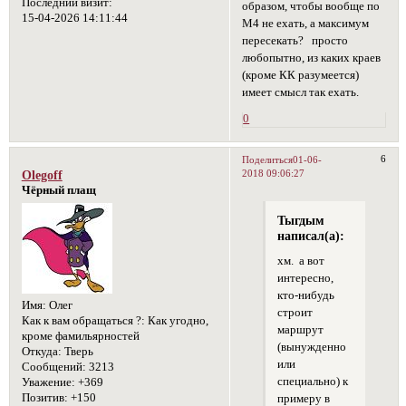
Последний визит:
образом, чтобы вообще по
15-04-2026 14:11:44
М4 не ехать, а максимум
пересекать? просто
любопытно, из каких краев
(кроме КК разумеется)
имеет смысл так ехать.
0
6
Поделиться
01-06-
2018 09:06:27
Olegoff
Чёрный плащ
Тыгдым
написал(а):
хм. а вот
интересно,
кто-нибудь
Имя:
Олег
строит
Как к вам обращаться ?:
Как угодно,
маршрут
кроме фамильярностей
(вынужденно
Откуда:
Тверь
или
Сообщений:
3213
специально) к
Уважение:
+369
Позитив:
+150
примеру в