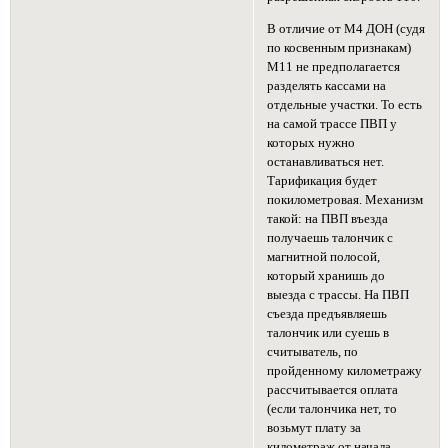
В отличие от М4 ДОН (судя
по косвенным признакам)
М11 не предполагается
разделять кассами на
отдельные участки. То есть
на самой трассе ПВП у
которых нужно
останавливаться нет.
Тарификация будет
покилометровая. Механизм
такой: на ПВП въезда
получаешь талончик с
магнитной полосой,
который хранишь до
выезда с трассы. На ПВП
съезда предъявляешь
талончик или суешь в
считыватель, по
пройденному километражу
рассчитывается оплата
(если талончика нет, то
возьмут плату за
километраж от начала