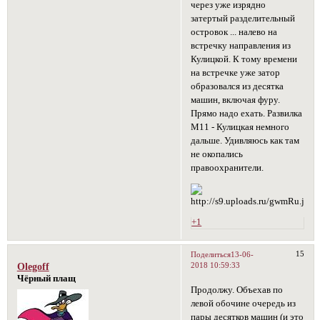
через уже изрядно
затертый разделительный
островок ... налево на
встречку направления из
Кулицкой. К тому времени
на встречке уже затор
образовался из десятка
машин, включая фуру.
Прямо надо ехать. Развилка
М11 - Кулицкая немного
дальше. Удивляюсь как там
не окопались
правоохранители.
+1
15
Поделиться
13-06-
2018 10:59:33
Olegoff
Чёрный плащ
Продолжу. Объехав по
левой обочине очередь из
пары десятков машин (и это