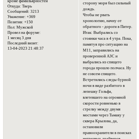
кроме фамильярностей
сторону моря был сильный
Откуда:
Тверь
дождь.
Сообщений:
3213
Чтобы не рвать
Уважение:
+369
хронологию, начну от
Позитив:
+150
обратного - дороги в Питер.
Пол:
Мужской
Итак: Выбрались со
Провел на форуме:
1 месяц 3 дня
стоянки часа в 4 утра. Пока,
Последний визит:
памятуя про ситуацию на
13-04-2023 21:48:37
М11, заправились на
проверенной АЗС и
выбрались из спящего
города прошло полчаса. Ну
не совсем спящего.
Встретились следы бурной
ночи в виде разбитого в
лепешку Гольфа,
влетевшего на огромной
скорости ровненько в
стрелку между двумя
мостами через Тьмаку у
сквера Крылова, да,
остановили
правоохранители в поисках
нетрезвых драйверов