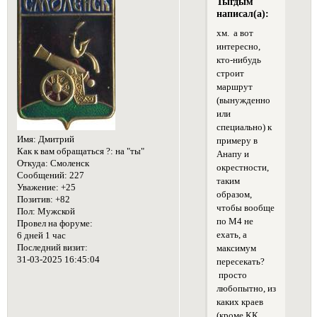
Тыгдым
написал(а):
хм. а вот
интересно,
кто-нибудь
строит
маршрут
(вынужденно
или
специально) к
Имя:
Дмитрий
примеру в
Как к вам обращаться ?:
на "ты"
Анапу и
Откуда:
Смоленск
окрестности,
Сообщений:
227
таким
Уважение:
+25
образом,
Позитив:
+82
чтобы вообще
Пол:
Мужской
по М4 не
Провел на форуме:
ехать, а
6 дней 1 час
Последний визит:
максимум
31-03-2025 16:45:04
пересекать?
просто
любопытно, из
каких краев
(кроме КК