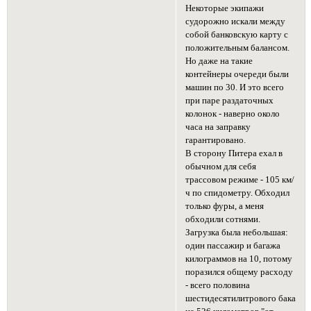
Некоторые экипажи
судорожно искали между
собой банковскую карту с
положительным балансом.
Но даже на такие
контейнеры очереди были
машин по 30. И это всего
при паре раздаточных
колонок - наверно около
часа на заправку
гарантировано.
В сторону Питера ехал в
обычном для себя
трассовом режиме - 105 км/
ч по спидометру. Обходил
только фуры, а меня
обходили сотнями.
Загрузка была небольшая:
один пассажир и багажа
килограммов на 10, потому
поразился общему расходу
- всего половина
шестидесятилитрового бака