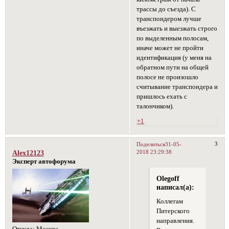
трассы до съезда). С
транспондером лучше
въезжать и выезжать строго
по выделенным полосам,
иначе может не пройти
идентификация (у меня на
обратном пути на общей
полосе не произошло
считывание транспондера и
пришлось ехать с
талончиком).
+1
3
Поделиться
31-05-
2018 23:29:38
Alex12123
Эксперт автофорума
Olegoff
написал(а):
Коллегам
Питерского
направления.