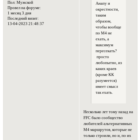
Пол:
Мужской
Анапу и
Провел на форуме:
окрестности,
1 месяц 3 дня
таким
Последний визит:
образом,
13-04-2023 21:48:37
чтобы вообще
по М4 не
ехать, а
максимум
пересекать?
просто
любопытно, из
каких краев
(кроме КК
разумеется)
имеет смысл
так ехать.
Несколько лет тому назад на
FFC было сообщество
любителей альтернативных
М4 маршрутов, которые не
только строили, но и, по их