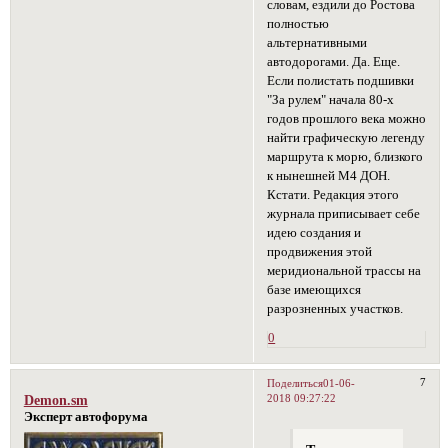
словам, ездили до Ростова
полностью
альтернативными
автодорогами. Да. Еще.
Если полистать подшивки
"За рулем" начала 80-х
годов прошлого века можно
найти графическую легенду
маршрута к морю, близкого
к нынешней М4 ДОН.
Кстати. Редакция этого
журнала приписывает себе
идею создания и
продвижения этой
меридиональной трассы на
базе имеющихся
разрозненных участков.
0
7
Поделиться
01-06-
2018 09:27:22
Demon.sm
Эксперт автофорума