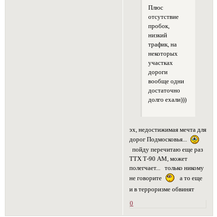
Плюс
отсутствие
пробок,
низкий
трафик, на
некоторых
участках
дороги
вообще одни
достаточно
долго ехали)))
эх, недостижимая мечта для
дорог Подмосковья...
пойду перечитаю еще раз
ТТХ Т-90 АМ, может
полегчает... только никому
не говорите
а то еще
и в терроризме обвинят
0