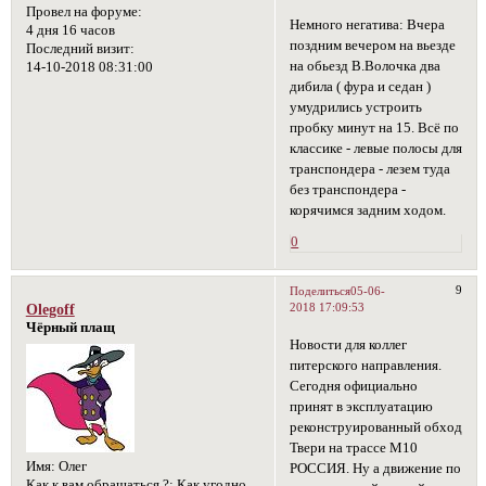
Провел на форуме:
Немного негатива: Вчера
4 дня 16 часов
поздним вечером на вьезде
Последний визит:
на обьезд В.Волочка два
14-10-2018 08:31:00
дибила ( фура и седан )
умудрились устроить
пробку минут на 15. Всё по
классике - левые полосы для
транспондера - лезем туда
без транспондера -
корячимся задним ходом.
0
9
Поделиться
05-06-
2018 17:09:53
Olegoff
Чёрный плащ
Новости для коллег
питерского направления.
Сегодня официально
принят в эксплуатацию
реконструированный обход
Твери на трассе М10
Имя:
Олег
РОССИЯ. Ну а движение по
Как к вам обращаться ?:
Как угодно,