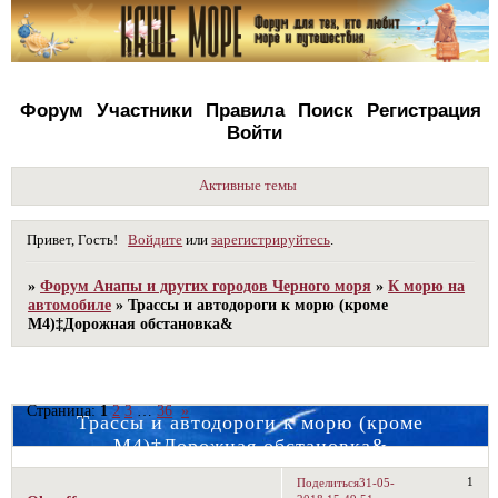
Форум
Участники
Правила
Поиск
Регистрация
Войти
Активные темы
Привет, Гость!
Войдите
или
зарегистрируйтесь
.
»
Форум Анапы и других городов Черного моря
»
К морю на
автомобиле
»
Трассы и автодороги к морю (кроме
М4)‡Дорожная обстановка&
Страница:
1
2
3
…
36
»
Трассы и автодороги к морю (кроме
М4)‡Дорожная обстановка&
1
Поделиться
31-05-