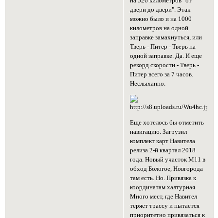
на 526 километров "от
двери до двери". Этак
можно было и на 1000
километров на одной
заправке замахнуться, или
Тверь - Питер - Тверь на
одной заправке. Да. И еще
рекорд скорости - Тверь -
Питер всего за 7 часов.
Неслыханно.
Еще хотелось бы отметить
навигацию. Загрузил
комплект карт Навитела
релиза 2-й квартал 2018
года. Новый участок М11 в
обход Бологое, Новгорода
там есть. Но. Привязка к
координатам халтурная.
Много мест, где Навител
теряет трассу и пытается
приоритетно привязаться к