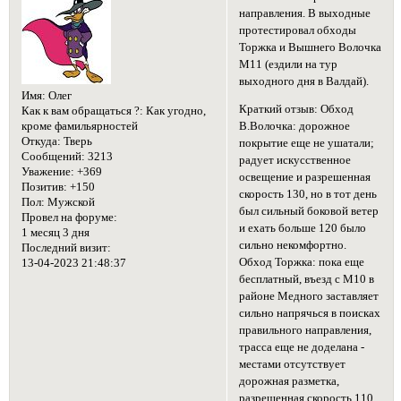
направления. В выходные
протестировал обходы
Торжка и Вышнего Волочка
М11 (ездили на тур
выходного дня в Валдай).
Имя:
Олег
Краткий отзыв: Обход
Как к вам обращаться ?:
Как угодно,
кроме фамильярностей
В.Волочка: дорожное
Откуда:
Тверь
покрытие еще не ушатали;
Сообщений:
3213
радует искусственное
Уважение:
+369
освещение и разрешенная
Позитив:
+150
скорость 130, но в тот день
Пол:
Мужской
был сильный боковой ветер
Провел на форуме:
и ехать больше 120 было
1 месяц 3 дня
сильно некомфортно.
Последний визит:
Обход Торжка: пока еще
13-04-2023 21:48:37
бесплатный, въезд с М10 в
районе Медного заставляет
сильно напрячься в поисках
правильного направления,
трасса еще не доделана -
местами отсутствует
дорожная разметка,
разрешенная скорость 110.