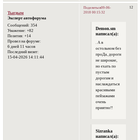
12
Поделиться
09-06-
2018 00:15:32
Тыгдым
Эксперт автофорума
Сообщений:
354
Demon.sm
Уважение:
+82
написал(а):
Позитив:
+14
Провел на форуме:
. А в
6 дней 11 часов
остольном без
Последний визит:
проДа, дороги
15-04-2026 14:11:44
не широкие,
но ехать по
пустым
дорогам и
наслаждаться
красивыми
пейзажами
очень
приятно!!
Sizranka
написал(а):