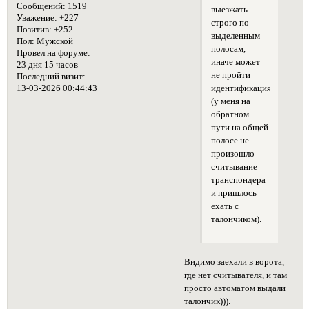
Сообщений:
1519
выезжать
Уважение:
+227
строго по
Позитив:
+252
выделенным
Пол:
Мужской
полосам,
Провел на форуме:
иначе может
23 дня 15 часов
не пройти
Последний визит:
идентификация
13-03-2026 00:44:43
(у меня на
обратном
пути на общей
полосе не
произошло
считывание
транспондера
и пришлось
ехать с
талончиком).
Видимо заехали в ворота,
где нет считывателя, и там
просто автоматом выдали
талончик))).