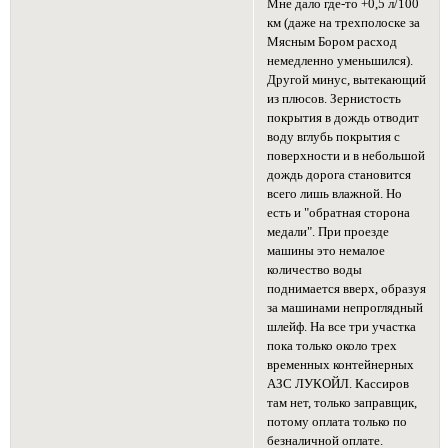
Мне дало где-то +0,5 л/100
км (даже на трехполоске за
Мясным Бором расход
немедленно уменьшился).
Другой минус, вытекающий
из плюсов. Зернистость
покрытия в дождь отводит
воду вглубь покрытия с
поверхности и в небольшой
дождь дорога становится
всего лишь влажной. Но
есть и "обратная сторона
медали". При проезде
машины это немалое
количество воды
поднимается вверх, образуя
за машинами непроглядный
шлейф. На все три участка
пока только около трех
временных контейнерных
АЗС ЛУКОЙЛ. Кассиров
там нет, только заправщик,
потому оплата только по
безналичной оплате.