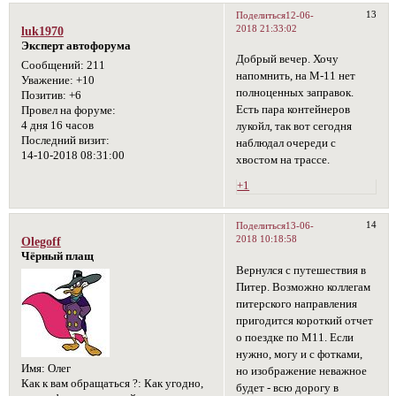
13
Поделиться
12-06-
2018 21:33:02
luk1970
Эксперт автофорума
Добрый вечер. Хочу
Сообщений:
211
напомнить, на М-11 нет
Уважение:
+10
полноценных заправок.
Позитив:
+6
Есть пара контейнеров
Провел на форуме:
4 дня 16 часов
лукойл, так вот сегодня
Последний визит:
наблюдал очереди с
14-10-2018 08:31:00
хвостом на трассе.
+1
14
Поделиться
13-06-
2018 10:18:58
Olegoff
Чёрный плащ
Вернулся с путешествия в
Питер. Возможно коллегам
питерского направления
пригодится короткий отчет
о поездке по М11. Если
нужно, могу и с фотками,
Имя:
Олег
но изображение неважное
Как к вам обращаться ?:
Как угодно,
будет - всю дорогу в